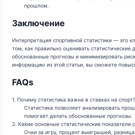
прошлом.
Заключение
Интерпретация спортивной статистики — это клю
том, как правильно оценивать статистические 
обоснованные прогнозы и минимизировать рис
информацию из этой статьи, вы сможете повыс
FAQs
1. Почему статистика важна в ставках на спорт
Статистика позволяет анализировать прош
помогает делать обоснованные прогнозы.
2. Какие основные статистические показатели 
Очки за игру, процент выигрышей, разница