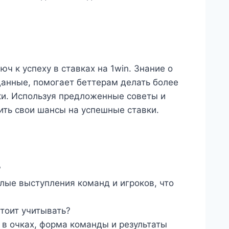
ч к успеху в ставках на 1win. Знание о
данные, помогает беттерам делать более
ки. Используя предложенные советы и
ить свои шансы на успешные ставки.
?
лые выступления команд и игроков, что
стоит учитывать?
 в очках, форма команды и результаты