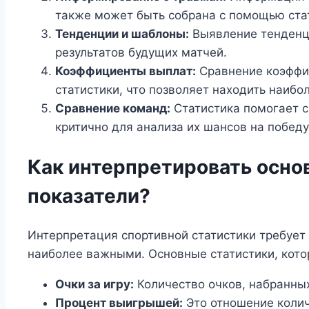
также может быть собрана с помощью ста
Тенденции и шаблоны:
Выявление тенденц
результатов будущих матчей.
Коэффициенты выплат:
Сравнение коэффи
статистики, что позволяет находить наиб
Сравнение команд:
Статистика помогает с
критично для анализа их шансов на победу
Как интерпретировать осно
показатели?
Интерпретация спортивной статистики требует 
наиболее важными. Основные статистики, кото
Очки за игру:
Количество очков, набранных
Процент выигрышей:
Это отношение колич