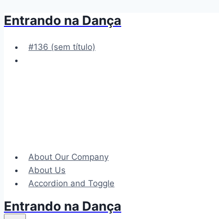
Entrando na Dança
Pular
para
o
#136 (sem título)
Conteúdo
About Our Company
About Us
Accordion and Toggle
Entrando na Dança