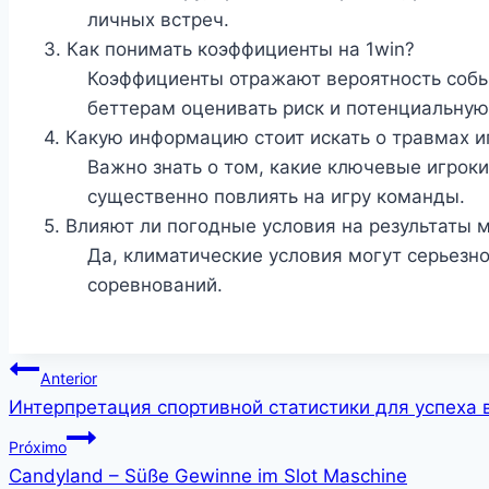
личных встреч.
3. Как понимать коэффициенты на 1win?
Коэффициенты отражают вероятность собы
беттерам оценивать риск и потенциальную
4. Какую информацию стоит искать о травмах и
Важно знать о том, какие ключевые игроки
существенно повлиять на игру команды.
5. Влияют ли погодные условия на результаты 
Да, климатические условия могут серьезно
соревнований.
Navegação
Anterior
Интерпретация спортивной статистики для успеха в
de
Próximo
Post
Candyland – Süße Gewinne im Slot Maschine