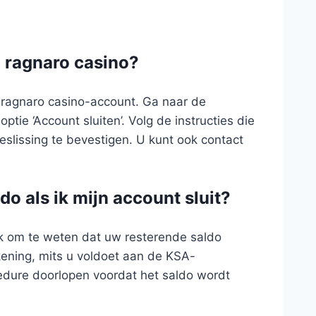
j ragnaro casino?
w ragnaro casino-account. Ga naar de
ptie ‘Account sluiten’. Volg de instructies die
slissing te bevestigen. U kunt ook contact
do als ik mijn account sluit?
rijk om te weten dat uw resterende saldo
ening, mits u voldoet aan de KSA-
cedure doorlopen voordat het saldo wordt