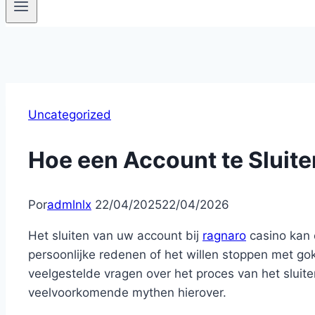
Uncategorized
Hoe een Account te Sluite
Por
admlnlx
22/04/2025
22/04/2026
Het sluiten van uw account bij
ragnaro
casino kan e
persoonlijke redenen of het willen stoppen met go
veelgestelde vragen over het proces van het slui
veelvoorkomende mythen hierover.