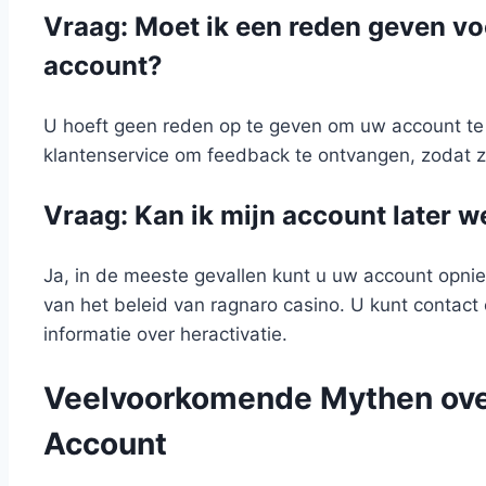
Vraag: Moet ik een reden geven voo
account?
U hoeft geen reden op te geven om uw account te s
klantenservice om feedback te ontvangen, zodat 
Vraag: Kan ik mijn account later 
Ja, in de meeste gevallen kunt u uw account opnieu
van het beleid van ragnaro casino. U kunt contac
informatie over heractivatie.
Veelvoorkomende Mythen over
Account