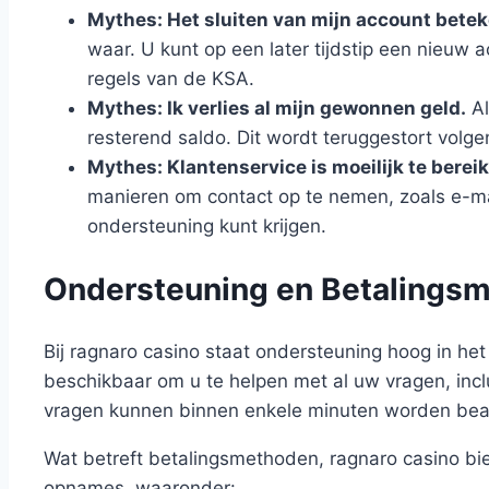
Mythes: Het sluiten van mijn account beteke
waar. U kunt op een later tijdstip een nieuw
regels van de KSA.
Mythes: Ik verlies al mijn gewonnen geld.
Al
resterend saldo. Dit wordt teruggestort volg
Mythes: Klantenservice is moeilijk te berei
manieren om contact op te nemen, zoals e-mail,
ondersteuning kunt krijgen.
Ondersteuning en Betalings
Bij ragnaro casino staat ondersteuning hoog in he
beschikbaar om u te helpen met al uw vragen, incl
vragen kunnen binnen enkele minuten worden beant
Wat betreft betalingsmethoden, ragnaro casino bie
opnames, waaronder: