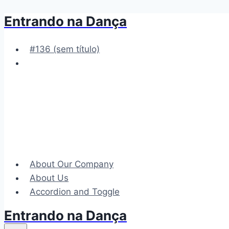
Entrando na Dança
Pular
para
o
#136 (sem título)
Conteúdo
About Our Company
About Us
Accordion and Toggle
Entrando na Dança