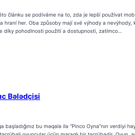
to článku se podíváme na to, zda je lepší používat mobi
a hraní her. Oba způsoby mají své výhody a nevýhody, 
ce díky pohodlnosti použití a dostupnosti, zatímco…
c Bələdçisi
 başladığınız bu məqalə ilə “Pinco Oyna”nın verdiyi hə
əcrübəli oyunçular üçün maraqlı bir təcrübədir. Oyun, 