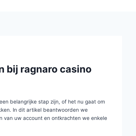
n bij ragnaro casino
en belangrijke stap zijn, of het nu gaat om
kken. In dit artikel beantwoorden we
ten van uw account en ontkrachten we enkele