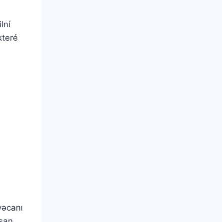
lní
které
yəcanı
asan