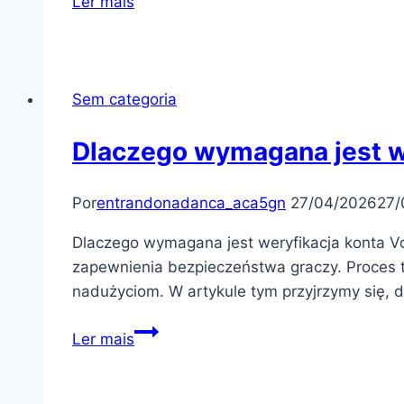
Ler mais
Kieszonkowe
w
Gry
Zakładów
Sem categoria
–
PiggyBet
Dlaczego wymagana jest w
Por
entrandonadanca_aca5gn
27/04/2026
27/
Dlaczego wymagana jest weryfikacja konta V
zapewnienia bezpieczeństwa graczy. Proces 
nadużyciom. W artykule tym przyjrzymy się, d
Dlaczego
Ler mais
wymagana
jest
weryfikacja