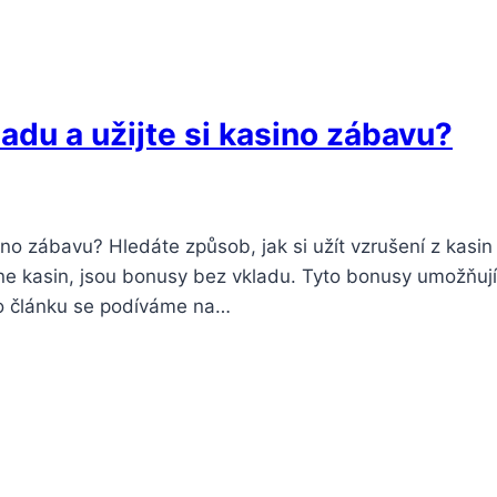
du a užijte si kasino zábavu?
no zábavu? Hledáte způsob, jak si užít vzrušení z kasin
ne kasin, jsou bonusy bez vkladu. Tyto bonusy umožňuj
to článku se podíváme na…