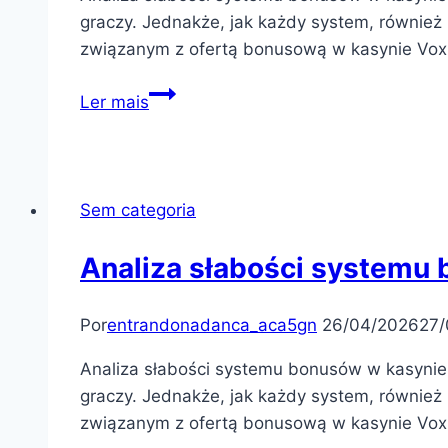
graczy. Jednakże, jak każdy system, również
związanym z ofertą bonusową w kasynie Vo
Analiza
Ler mais
słabości
systemu
bonusów
w
Sem categoria
kasynie
Vox
Analiza słabości systemu 
dla
graczy
Por
entrandonadanca_aca5gn
26/04/2026
27/
Analiza słabości systemu bonusów w kasynie
graczy. Jednakże, jak każdy system, również
związanym z ofertą bonusową w kasynie Vo