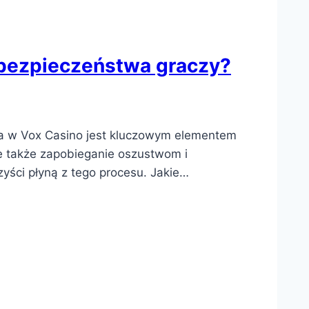
 bezpieczeństwa graczy?
ta w Vox Casino jest kluczowym elementem
e także zapobieganie oszustwom i
zyści płyną z tego procesu. Jakie…