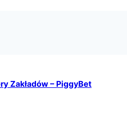
ry Zakładów – PiggyBet