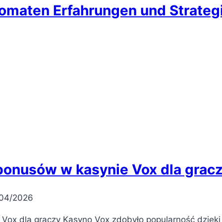
tomaten Erfahrungen und Strateg
bonusów w kasynie Vox dla grac
04/2026
 Vox dla graczy Kasyno Vox zdobyło popularność dzięk