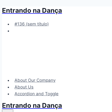
Entrando na Dança
Pular
para
o
#136 (sem título)
Conteúdo
About Our Company
About Us
Accordion and Toggle
Entrando na Dança