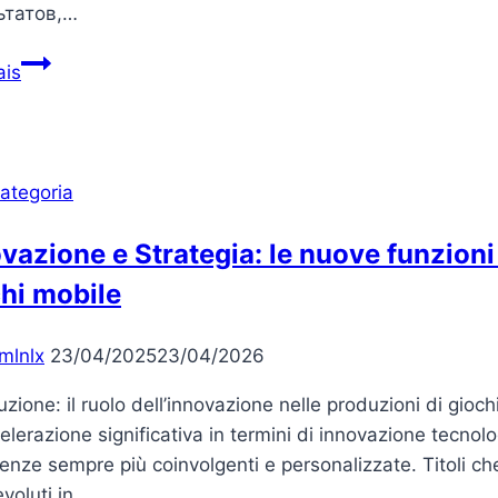
ьтатов,…
Пин
ais
Ап:
оптимизация
ставок
онлайн
ategoria
и
преимущества
vazione e Strategia: le nuove funzion
букмекерских
hi mobile
возможностей
mlnlx
23/04/2025
23/04/2026
uzione: il ruolo dell’innovazione nelle produzioni di giochi
elerazione significativa in termini di innovazione tecnol
enze sempre più coinvolgenti e personalizzate. Titoli c
voluti in…