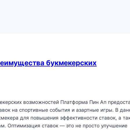
преимущества букмекерских
мекерских возможностей Платформа Пин Ап предост
вок на спортивные события и азартные игры. В дан
кмекера для повышения эффективности ставок, а та
м. Оптимизация ставок — это не просто улучшение