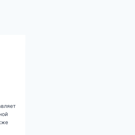
авляет
ной
кже