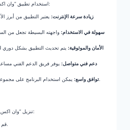
استخدام تطبيق “وان اكس بت” يوفر عدة فوائد للمستخدمين. ومن أبرز هذه الفوائد:
زيادة سرعة الإنترنت:
يعتبر التطبيق من أبرز ال
سهولة في الاستخدام:
واجهته البسيطة تجعل من الس
الأمان والموثوقية:
يتم تحديث التطبيق بشكل دوري لض
دعم فني متواصل:
يوفر فريق الدعم الفني مساعد
يمكن استخدام البرنامج على مجموعة واسعة من الأجهزة، مما يجعله مناسباً لجماهير كبيرة.
توافق واسع:
تنزيل “وان اكس بت” أمر بسيط جداً. إليك الخطوات اللازمة لتحميل التطبيق:
قم بزيارة الموقع الرسمي للتطبيق أو المتجر الذي تفضله.