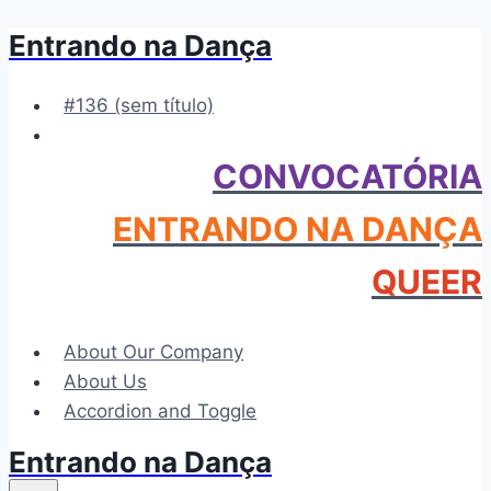
Entrando na Dança
Pular
para
o
#136 (sem título)
Conteúdo
CONVOCATÓRIA
ENTRANDO NA DANÇA
QUEER
About Our Company
About Us
Accordion and Toggle
Entrando na Dança