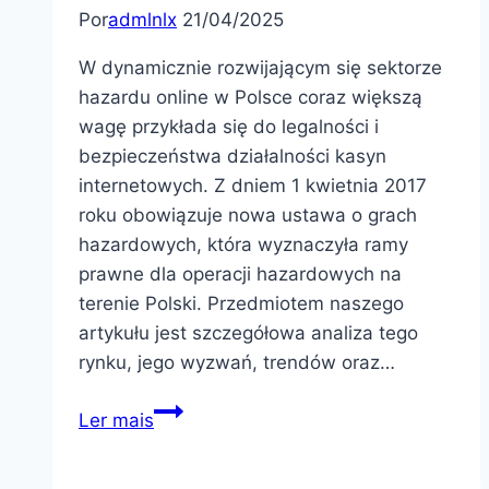
Por
admlnlx
21/04/2025
W dynamicznie rozwijającym się sektorze
hazardu online w Polsce coraz większą
wagę przykłada się do legalności i
bezpieczeństwa działalności kasyn
internetowych. Z dniem 1 kwietnia 2017
roku obowiązuje nowa ustawa o grach
hazardowych, która wyznaczyła ramy
prawne dla operacji hazardowych na
terenie Polski. Przedmiotem naszego
artykułu jest szczegółowa analiza tego
rynku, jego wyzwań, trendów oraz…
Analiza
Ler mais
rynku
legalnych