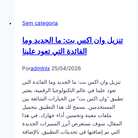
Пин
Ап:
Sem categoria
Как
найти
تنزيل وان اكس بت: ما الجديد وما
и
активировать
الفائدة التي تعود علينا
для
увеличения
Por
admlnlx
25/04/2026
депозита
تنزيل وان اكس بت: ما الجديد وما الفائدة التي
تعود علينا في عالم التكنولوجيا الرقمية، يعتبر
تطبيق “وان اكس بت” من الخيارات الشائعة بين
المستخدمين. يسمح لك هذا التطبيق بتحميل
ملفات معينة وتحسين أداء جهازك. في هذا
المقال، سوف نستعرض أبرز المميزات الجديدة
التي تم إضافتها في تحديثات التطبيق، بالإضافة