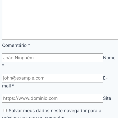
поддержки
Comentário
*
Nome
*
E-
mail
*
Site
Salvar meus dados neste navegador para a
próxima vez que eu comentar.