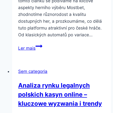
tomto článku se podíváme na klíčové
aspekty herního výběru Mostbet,
zhodnotíme různorodost a kvalitu
dostupných her, a prozkoumáme, co dělá
tuto platformu atraktivní pro české hráče.
Od klasických automatů po variace…
Prozkoumání
Ler mais
Výběru
Her
v
Sem categoria
Online
Casinu
Analiza rynku legalnych
Mostbet
polskich kasyn online –
kluczowe wyzwania i trendy