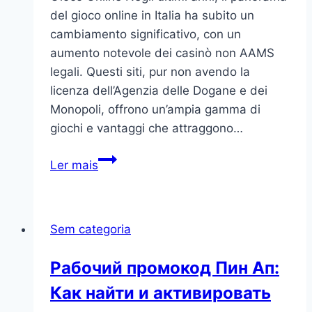
del gioco online in Italia ha subito un
cambiamento significativo, con un
aumento notevole dei casinò non AAMS
legali. Questi siti, pur non avendo la
licenza dell’Agenzia delle Dogane e dei
Monopoli, offrono un’ampia gamma di
giochi e vantaggi che attraggono…
L’Ascesa
Ler mais
dei
Casinò
Non
Sem categoria
AAMS
Legali
Рабочий промокод Пин Ап:
nel
Как найти и активировать
Gioco
Online