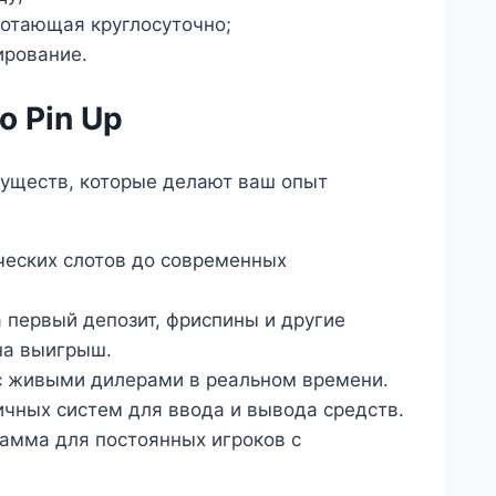
отающая круглосуточно;
ирование.
о Pin Up
муществ, которые делают ваш опыт
ческих слотов до современных
 первый депозит, фриспины и другие
на выигрыш.
с живыми дилерами в реальном времени.
чных систем для ввода и вывода средств.
амма для постоянных игроков с