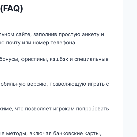
(FAQ)
ьном сайте, заполнив простую анкету и
ую почту или номер телефона.
 бонусы, фриспины, кэшбэк и специальные
мобильную версию, позволяющую играть с
жиме, что позволяет игрокам попробовать
ые методы, включая банковские карты,