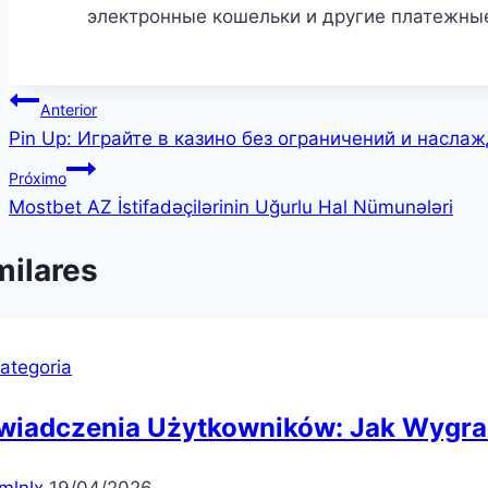
электронные кошельки и другие платежны
Navegação
Anterior
Pin Up: Играйте в казино без ограничений и насл
de
Próximo
Post
Mostbet AZ İstifadəçilərinin Uğurlu Hal Nümunələri
milares
ategoria
wiadczenia Użytkowników: Jak Wygra