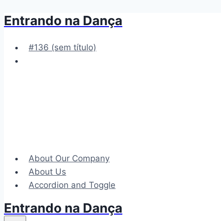
Entrando na Dança
Pular
para
o
#136 (sem título)
Conteúdo
About Our Company
About Us
Accordion and Toggle
Entrando na Dança