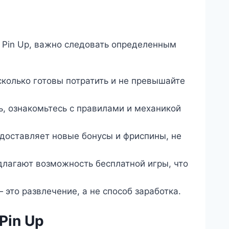
 Pin Up, важно следовать определенным
сколько готовы потратить и не превышайте
, ознакомьтесь с правилами и механикой
доставляет новые бонусы и фриспины, не
лагают возможность бесплатной игры, что
 это развлечение, а не способ заработка.
Pin Up