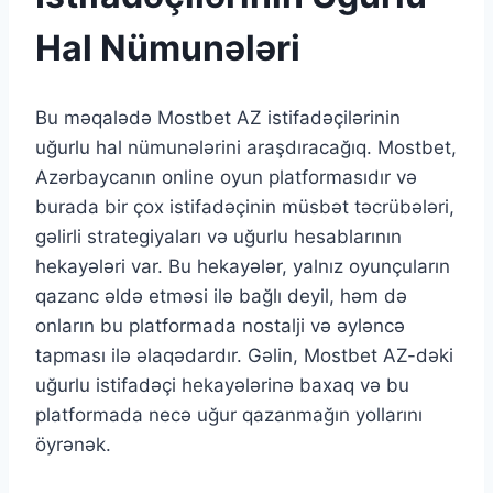
Hal Nümunələri
Bu məqalədə Mostbet AZ istifadəçilərinin
uğurlu hal nümunələrini araşdıracağıq. Mostbet,
Azərbaycanın online oyun platformasıdır və
burada bir çox istifadəçinin müsbət təcrübələri,
gəlirli strategiyaları və uğurlu hesablarının
hekayələri var. Bu hekayələr, yalnız oyunçuların
qazanc əldə etməsi ilə bağlı deyil, həm də
onların bu platformada nostalji və əyləncə
tapması ilə əlaqədardır. Gəlin, Mostbet AZ-dəki
uğurlu istifadəçi hekayələrinə baxaq və bu
platformada necə uğur qazanmağın yollarını
öyrənək.