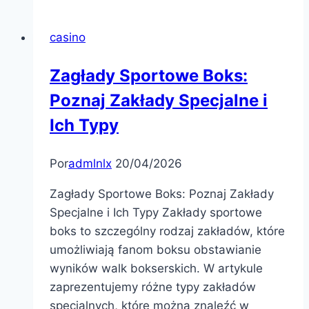
free
spiny
casino
bez
vkladu
Zagłady Sportowe Boks:
jako
Poznaj Zakłady Specjalne i
bonus
pro
Ich Typy
registraci?
Por
admlnlx
20/04/2026
Zagłady Sportowe Boks: Poznaj Zakłady
Specjalne i Ich Typy Zakłady sportowe
boks to szczególny rodzaj zakładów, które
umożliwiają fanom boksu obstawianie
wyników walk bokserskich. W artykule
zaprezentujemy różne typy zakładów
specjalnych, które można znaleźć w