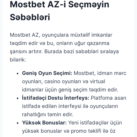
Mostbet AZ-i Seçməyin
Səbəbləri
Mostbet AZ, oyunçulara müxtəlif imkanlar
təqdim edir və bu, onların uğur qazanma
şansını artırır. Burada bəzi səbəbləri sıralaya
bilərik:
Geniş Oyun Seçimi:
Mostbet, idman mərc
oyunları, casino oyunları və virtual
idmanlar üçün geniş seçim təqdim edir.
İstifadəçi Dostu İnterfeys:
Platfoma asan
istifadə edilən interfeysi ilə oyunçuların
rahatlığını təmin edir.
Yüksək Bonuslar:
Yeni istifadəçilər üçün
yüksək bonuslar və promo təklifi ilə öz