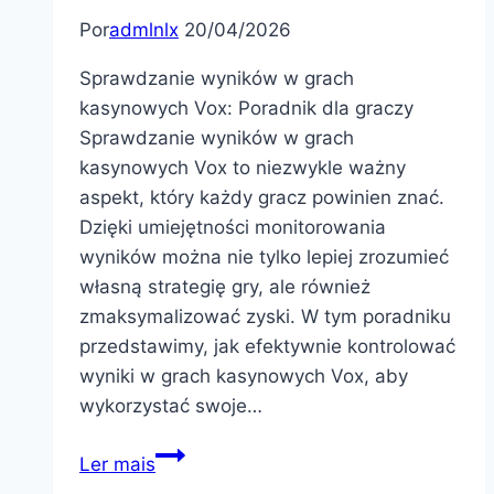
Por
admlnlx
20/04/2026
Sprawdzanie wyników w grach
kasynowych Vox: Poradnik dla graczy
Sprawdzanie wyników w grach
kasynowych Vox to niezwykle ważny
aspekt, który każdy gracz powinien znać.
Dzięki umiejętności monitorowania
wyników można nie tylko lepiej zrozumieć
własną strategię gry, ale również
zmaksymalizować zyski. W tym poradniku
przedstawimy, jak efektywnie kontrolować
wyniki w grach kasynowych Vox, aby
wykorzystać swoje…
Sprawdzanie
Ler mais
wyników