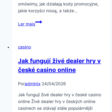
omówimy, jak działają kody promocyjne,
jakie korzyści niosą, a także…
Użycie
Ler mais
kodu
promocyjnego
Vox
casino
Casino
i
Jak fungují živé dealer hry v
ryzyko:
české casino online
co
warto
wiedzieć?
Por
admlnlx
24/04/2026
Jak fungují živé dealer hry v české casino
online Živé dealer hry v českých online
casinech se stávají stále populárnější