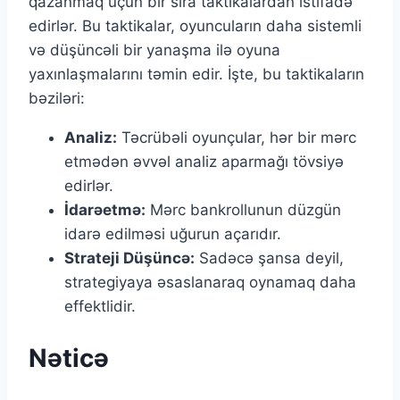
qazanmaq üçün bir sıra taktikalardan istifadə
edirlər. Bu taktikalar, oyuncuların daha sistemli
və düşüncəli bir yanaşma ilə oyuna
yaxınlaşmalarını təmin edir. İşte, bu taktikaların
bəziləri:
Analiz:
Təcrübəli oyunçular, hər bir mərc
etmədən əvvəl analiz aparmağı tövsiyə
edirlər.
İdarəetmə:
Mərc bankrollunun düzgün
idarə edilməsi uğurun açarıdır.
Strateji Düşüncə:
Sadəcə şansa deyil,
strategiyaya əsaslanaraq oynamaq daha
effektlidir.
Nəticə