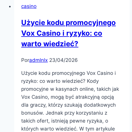
casino
w
grach
Użycie kodu promocyjnego
kasynowych
Vox Casino i ryzyko: co
Vox:
Praktyczne
warto wiedzieć?
porady
Por
admlnlx
23/04/2026
Użycie kodu promocyjnego Vox Casino i
ryzyko: co warto wiedzieć? Kody
promocyjne w kasynach online, takich jak
Vox Casino, mogą być atrakcyjną opcją
dla graczy, którzy szukają dodatkowych
bonusów. Jednak przy korzystaniu z
takich ofert, istnieją pewne ryzyka, o
których warto wiedzieć. W tym artykule