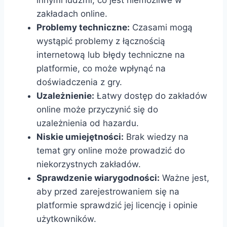
innymi ludźmi, co jest niemożliwe w
zakładach online.
Problemy techniczne:
Czasami mogą
wystąpić problemy z łącznością
internetową lub błędy techniczne na
platformie, co może wpłynąć na
doświadczenia z gry.
Uzależnienie:
Łatwy dostęp do zakładów
online może przyczynić się do
uzależnienia od hazardu.
Niskie umiejętności:
Brak wiedzy na
temat gry online może prowadzić do
niekorzystnych zakładów.
Sprawdzenie wiarygodności:
Ważne jest,
aby przed zarejestrowaniem się na
platformie sprawdzić jej licencję i opinie
użytkowników.