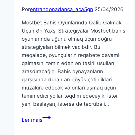
Por
entrandonadanca_aca5gn
25/04/2026
Mostbet Bahis Oyunlarında Qalib Gəlmək
Üçün Ən Yaxşı Strategiyalar Mostbet bahis
oyunlarında uğurlu olmaq üçün doğru
strategiyaları bilmək vacibdir. Bu
məqalədə, oyunçuların rəqabətə davamlı
qalmasını təmin edən ən təsirli üsulları
araşdıracağıq. Bahis oynayanların
qarşısında duran ən böyük çətinlikləri
müzakirə edəcək və onları aşmaq üçün
təmin edici yollar təqdim edəcəyik. İstər
yeni başlayan, istərsə də təcrübəli…
Mostbet
Ler mais
Bahis
Oyunlarında