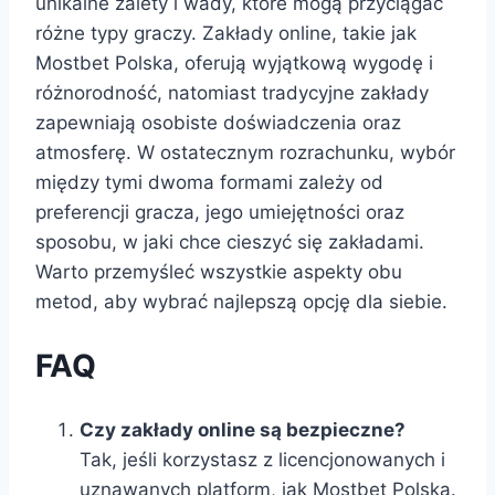
unikalne zalety i wady, które mogą przyciągać
różne typy graczy. Zakłady online, takie jak
Mostbet Polska, oferują wyjątkową wygodę i
różnorodność, natomiast tradycyjne zakłady
zapewniają osobiste doświadczenia oraz
atmosferę. W ostatecznym rozrachunku, wybór
między tymi dwoma formami zależy od
preferencji gracza, jego umiejętności oraz
sposobu, w jaki chce cieszyć się zakładami.
Warto przemyśleć wszystkie aspekty obu
metod, aby wybrać najlepszą opcję dla siebie.
FAQ
Czy zakłady online są bezpieczne?
Tak, jeśli korzystasz z licencjonowanych i
uznawanych platform, jak Mostbet Polska.