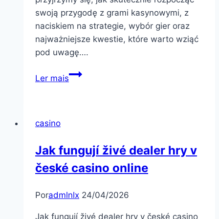
swoją przygodę z grami kasynowymi, z
naciskiem na strategie, wybór gier oraz
najważniejsze kwestie, które warto wziąć
pod uwagę….
Gry
Ler mais
kasynowe
dla
początkujących:
casino
Jak
zacząć
Jak fungují živé dealer hry v
grać
české casino online
z
sukcesem
Por
admlnlx
24/04/2026
Jak fungují živé dealer hry v české casino