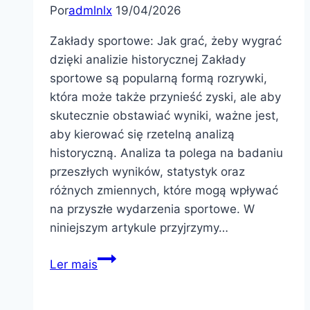
Por
admlnlx
19/04/2026
Zakłady sportowe: Jak grać, żeby wygrać
dzięki analizie historycznej Zakłady
sportowe są popularną formą rozrywki,
która może także przynieść zyski, ale aby
skutecznie obstawiać wyniki, ważne jest,
aby kierować się rzetelną analizą
historyczną. Analiza ta polega na badaniu
przeszłych wyników, statystyk oraz
różnych zmiennych, które mogą wpływać
na przyszłe wydarzenia sportowe. W
niniejszym artykule przyjrzymy…
Zakłady
Ler mais
sportowe:
Jak