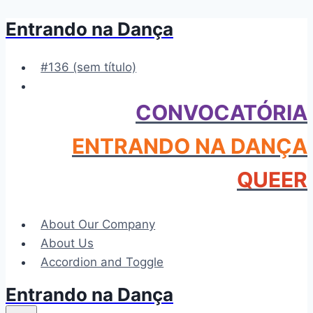
Entrando na Dança
Pular
para
o
#136 (sem título)
Conteúdo
CONVOCATÓRIA
ENTRANDO NA DANÇA
QUEER
About Our Company
About Us
Accordion and Toggle
Entrando na Dança