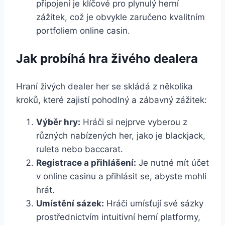
připojení je klíčové pro plynulý herní
zážitek, což je obvykle zaručeno kvalitním
portfoliem online casin.
Jak probíhá hra živého dealera
Hraní živých dealer her se skládá z několika
kroků, které zajistí pohodlný a zábavný zážitek:
Výběr hry:
Hráči si nejprve vyberou z
různých nabízených her, jako je blackjack,
ruleta nebo baccarat.
Registrace a přihlášení:
Je nutné mít účet
v online casinu a přihlásit se, abyste mohli
hrát.
Umístění sázek:
Hráči umísťují své sázky
prostřednictvím intuitivní herní platformy,