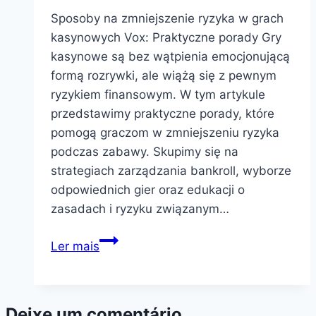
Sposoby na zmniejszenie ryzyka w grach
kasynowych Vox: Praktyczne porady Gry
kasynowe są bez wątpienia emocjonującą
formą rozrywki, ale wiążą się z pewnym
ryzykiem finansowym. W tym artykule
przedstawimy praktyczne porady, które
pomogą graczom w zmniejszeniu ryzyka
podczas zabawy. Skupimy się na
strategiach zarządzania bankroll, wyborze
odpowiednich gier oraz edukacji o
zasadach i ryzyku związanym…
Sposoby
Ler mais
na
zmniejszenie
ryzyka
Deixe um comentário
w