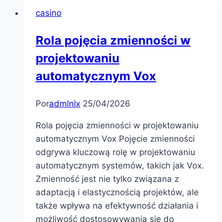
grać,
casino
żeby
wygrać
Rola pojęcia zmienności w
dzięki
projektowaniu
analizie
historycznej
automatycznym Vox
Por
admlnlx
25/04/2026
Rola pojęcia zmienności w projektowaniu
automatycznym Vox Pojęcie zmienności
odgrywa kluczową rolę w projektowaniu
automatycznym systemów, takich jak Vox.
Zmienność jest nie tylko związana z
adaptacją i elastycznością projektów, ale
także wpływa na efektywność działania i
możliwość dostosowywania się do