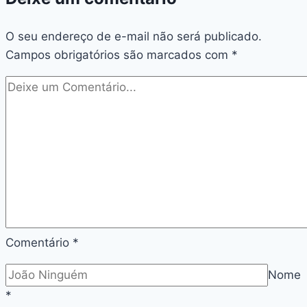
grach
O seu endereço de e-mail não será publicado.
kasynowych
Campos obrigatórios são marcados com
Vox:
*
Praktyczne
porady
Comentário
*
Nome
*