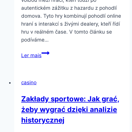
autentickém zážitku z hazardu z pohodlí
domova. Tyto hry kombinují pohodlí online
hraní s interakcí s živými dealery, kteří řídí
hru v reálném čase. V tomto článku se
podíváme…
Jak
Ler mais
fungují
živé
dealer
casino
hry
v
Zakłady sportowe: Jak grać,
české
żeby wygrać dzięki analizie
casino
online
historycznej