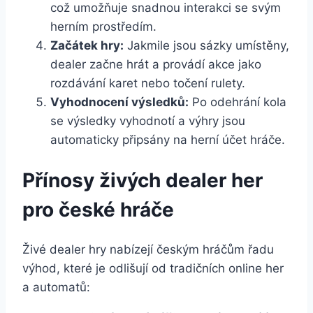
což umožňuje snadnou interakci se svým
herním prostředím.
Začátek hry:
Jakmile jsou sázky umístěny,
dealer začne hrát a provádí akce jako
rozdávání karet nebo točení rulety.
Vyhodnocení výsledků:
Po odehrání kola
se výsledky vyhodnotí a výhry jsou
automaticky připsány na herní účet hráče.
Přínosy živých dealer her
pro české hráče
Živé dealer hry nabízejí českým hráčům řadu
výhod, které je odlišují od tradičních online her
a automatů: