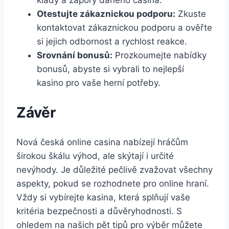
klady a zápory daného casina.
Otestujte zákaznickou podporu:
Zkuste
kontaktovat zákaznickou podporu a ověřte
si jejich odbornost a rychlost reakce.
Srovnání bonusů:
Prozkoumejte nabídky
bonusů, abyste si vybrali to nejlepší
kasino pro vaše herní potřeby.
Závěr
Nová česká online casina nabízejí hráčům
širokou škálu výhod, ale skýtají i určité
nevýhody. Je důležité pečlivě zvažovat všechny
aspekty, pokud se rozhodnete pro online hraní.
Vždy si vybírejte kasina, která splňují vaše
kritéria bezpečnosti a důvěryhodnosti. S
ohledem na našich pět tipů pro výběr můžete