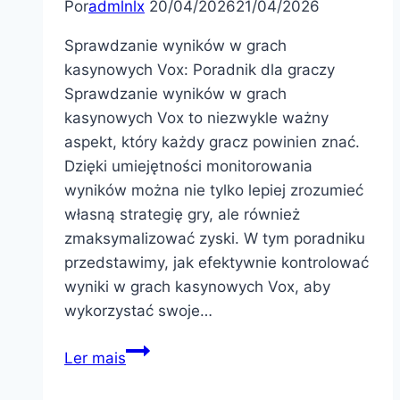
Por
admlnlx
20/04/2026
21/04/2026
Vox
Sprawdzanie wyników w grach
kasynowych Vox: Poradnik dla graczy
Sprawdzanie wyników w grach
kasynowych Vox to niezwykle ważny
aspekt, który każdy gracz powinien znać.
Dzięki umiejętności monitorowania
wyników można nie tylko lepiej zrozumieć
własną strategię gry, ale również
zmaksymalizować zyski. W tym poradniku
przedstawimy, jak efektywnie kontrolować
wyniki w grach kasynowych Vox, aby
wykorzystać swoje…
Sprawdzanie
Ler mais
wyników
w