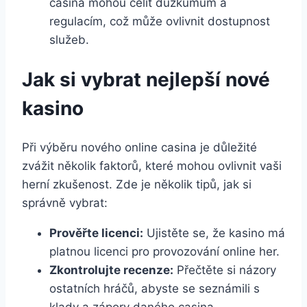
casina mohou čelit důzkumům a
regulacím, což může ovlivnit dostupnost
služeb.
Jak si vybrat nejlepší nové
kasino
Při výběru nového online casina je důležité
zvážit několik faktorů, které mohou ovlivnit vaši
herní zkušenost. Zde je několik tipů, jak si
správně vybrat:
Prověřte licenci:
Ujistěte se, že kasino má
platnou licenci pro provozování online her.
Zkontrolujte recenze:
Přečtěte si názory
ostatních hráčů, abyste se seznámili s