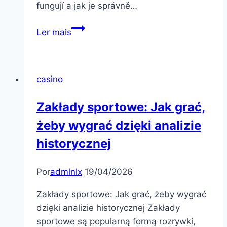
fungují a jak je správně…
Casino
Ler mais
Bonusy:
Průvodce
pro
casino
Začátečníky
v
Zakłady sportowe: Jak grać,
Chápání
żeby wygrać dzięki analizie
Promoakcí
historycznej
Por
admlnlx
19/04/2026
Zakłady sportowe: Jak grać, żeby wygrać
dzięki analizie historycznej Zakłady
sportowe są popularną formą rozrywki,