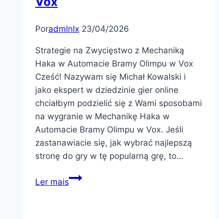
Vox
Por
admlnlx
23/04/2026
Strategie na Zwycięstwo z Mechaniką
Haka w Automacie Bramy Olimpu w Vox
Cześć! Nazywam się Michał Kowalski i
jako ekspert w dziedzinie gier online
chciałbym podzielić się z Wami sposobami
na wygranie w Mechanikę Haka w
Automacie Bramy Olimpu w Vox. Jeśli
zastanawiacie się, jak wybrać najlepszą
stronę do gry w tę popularną grę, to…
Strategie
Ler mais
na
Zwycięstwo
z