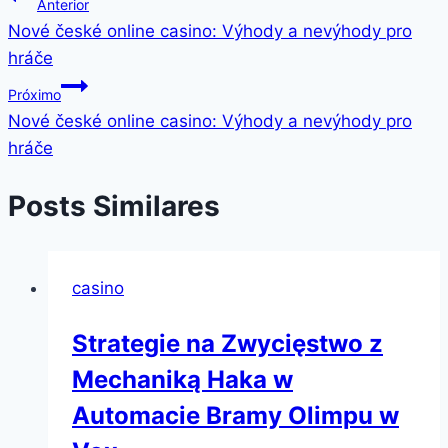
Navegação
Anterior
Nové české online casino: Výhody a nevýhody pro
de
hráče
Post
Próximo
Nové české online casino: Výhody a nevýhody pro
hráče
Posts Similares
casino
Strategie na Zwycięstwo z
Mechaniką Haka w
Automacie Bramy Olimpu w