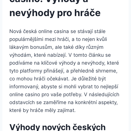
nevýhody pro hráče
Nová česká online casina se stávají stále
populárnějšími mezi hráči, a to nejen kvůli
lákavým bonusům, ale také díky různým
výhodám, které nabízejí. V tomto článku se
podíváme na klíčové výhody a nevýhody, které
tyto platformy přinášejí, a přehledně shrneme,
co mohou hráči očekávat. Je důležité být
informovaný, abyste si mohli vybrat to nejlepší
online casino pro vaše potřeby. V následujících
odstavcích se zaměříme na konkrétní aspekty,
které by hráče měly zajímat.
Výhody nových českých