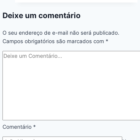
grach
Deixe um comentário
kasynowych
Vox:
O seu endereço de e-mail não será publicado.
Poradnik
Campos obrigatórios são marcados com
dla
*
graczy
Comentário
*