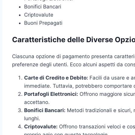
Bonifici Bancari
Criptovalute
Buoni Prepagati
Caratteristiche delle Diverse Opz
Ciascuna opzione di pagamento presenta caratteri
preferenze degli utenti. Ecco alcuni aspetti da con
Carte di Credito e Debito:
Facili da usare e 
immediate. Tuttavia, potrebbero comportare c
Portafogli Elettronici:
Offrono maggiore sicure
accettano.
Bonifici Bancari:
Metodi tradizionali e sicuri
lunghi.
Criptovalute:
Offrono transazioni veloci e cost
proprio agio con queste tecnologie.