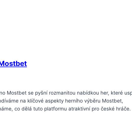
 Mostbet
o Mostbet se pyšní rozmanitou nabídkou her, které usp
e podíváme na klíčové aspekty herního výběru Mostbet,
me, co dělá tuto platformu atraktivní pro české hráče