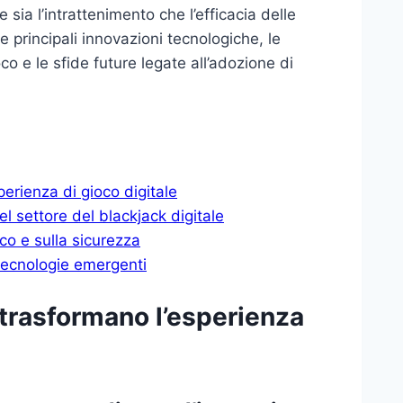
 sia l’intrattenimento che l’efficacia delle
e principali innovazioni tecnologiche, le
oco e le sfide future legate all’adozione di
erienza di gioco digitale
l settore del blackjack digitale
oco e sulla sicurezza
 tecnologie emergenti
 trasformano l’esperienza