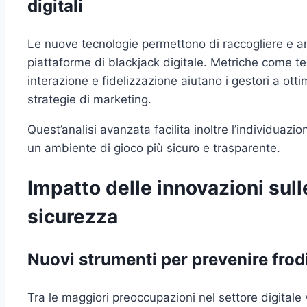
digitali
Le nuove tecnologie permettono di raccogliere e anali
piattaforme di blackjack digitale. Metriche come te
interazione e fidelizzazione aiutano i gestori a otti
strategie di marketing.
Quest’analisi avanzata facilita inoltre l’individuaz
un ambiente di gioco più sicuro e trasparente.
Impatto delle innovazioni sulle
sicurezza
Nuovi strumenti per prevenire frodi
Tra le maggiori preoccupazioni nel settore digitale 