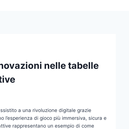
ovazioni nelle tabelle
tive
ssistito a una rivoluzione digitale grazie
no l’esperienza di gioco più immersiva, sicura e
erattive rappresentano un esempio di come