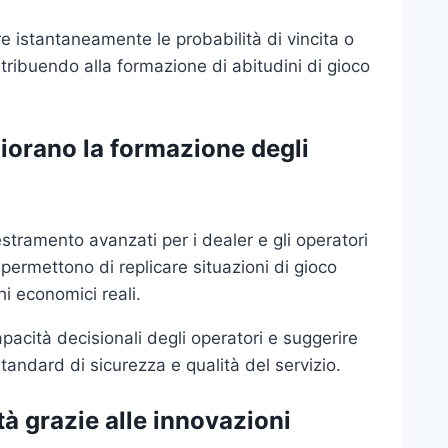
e istantaneamente le probabilità di vincita o
ntribuendo alla formazione di abitudini di gioco
iorano la formazione degli
stramento avanzati per i dealer e gli operatori
permettono di replicare situazioni di gioco
i economici reali.
acità decisionali degli operatori e suggerire
tandard di sicurezza e qualità del servizio.
tà grazie alle innovazioni