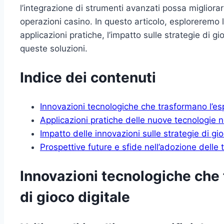
l’integrazione di strumenti avanzati possa migliorare
operazioni casino. In questo articolo, esploreremo l
applicazioni pratiche, l’impatto sulle strategie di gi
queste soluzioni.
Indice dei contenuti
Innovazioni tecnologiche che trasformano l’esp
Applicazioni pratiche delle nuove tecnologie ne
Impatto delle innovazioni sulle strategie di gi
Prospettive future e sfide nell’adozione delle
Innovazioni tecnologiche che
di gioco digitale