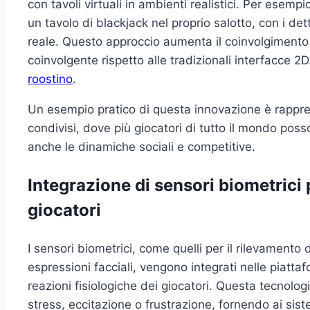
con tavoli virtuali in ambienti realistici. Per esem
un tavolo di blackjack nel proprio salotto, con i de
reale. Questo approccio aumenta il coinvolgimento 
coinvolgente rispetto alle tradizionali interfacce 2
roostino
.
Un esempio pratico di questa innovazione è rappre
condivisi, dove più giocatori di tutto il mondo po
anche le dinamiche sociali e competitive.
Integrazione di sensori biometrici 
giocatori
I sensori biometrici, come quelli per il rilevament
espressioni facciali, vengono integrati nelle piattaf
reazioni fisiologiche dei giocatori. Questa tecnologi
stress, eccitazione o frustrazione, fornendo ai si