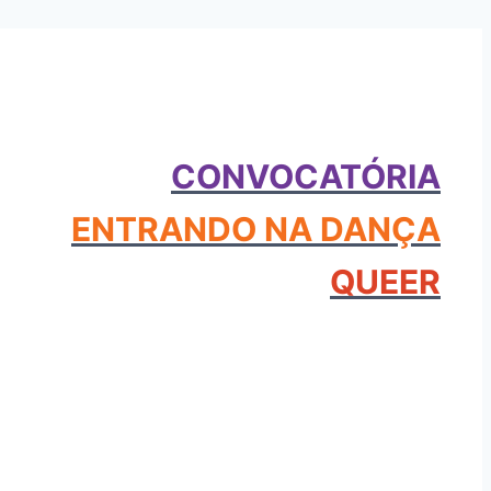
CONVOCATÓRIA
ENTRANDO NA DANÇA
QUEER