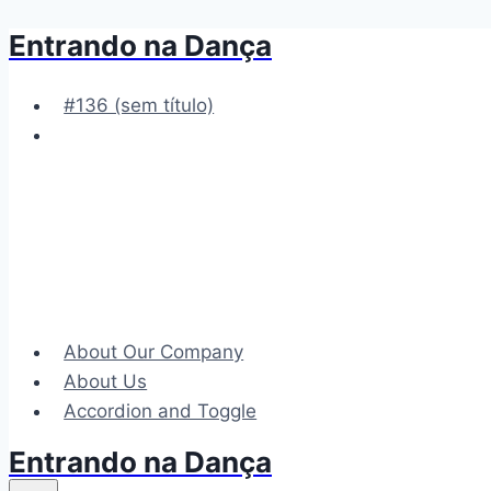
Entrando na Dança
Pular
para
o
#136 (sem título)
Conteúdo
About Our Company
About Us
Accordion and Toggle
Entrando na Dança