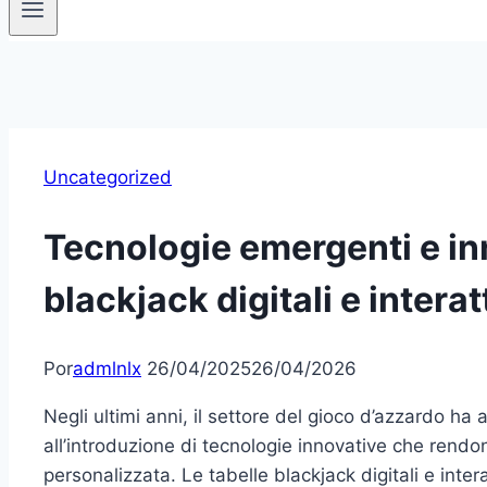
Uncategorized
Tecnologie emergenti e inn
blackjack digitali e interat
Por
admlnlx
26/04/2025
26/04/2026
Negli ultimi anni, il settore del gioco d’azzardo ha a
all’introduzione di tecnologie innovative che rendo
personalizzata. Le tabelle blackjack digitali e int