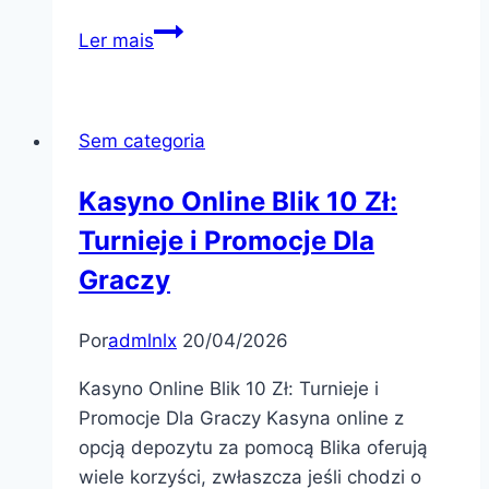
Jak
Ler mais
śledzić
swoje
wygrane
Sem categoria
z
bonusami
Kasyno Online Blik 10 Zł:
Mostbet
Turnieje i Promocje Dla
–
30
Graczy
darmowych
spinów
Por
admlnlx
20/04/2026
Kasyno Online Blik 10 Zł: Turnieje i
Promocje Dla Graczy Kasyna online z
opcją depozytu za pomocą Blika oferują
wiele korzyści, zwłaszcza jeśli chodzi o