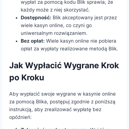
wypłat za pomocą kodu Blik sprawia, że
każdy może z niej skorzystać.
Dostępność:
Blik akceptowany jest przez
wiele kasyn online, co czyni go
uniwersalnym rozwiązaniem.
Bez opłat:
Wiele kasyn online nie pobiera
opłat za wypłaty realizowane metodą Blik.
Jak Wypłacić Wygrane Krok
po Kroku
Aby wypłacić swoje wygrane w kasynie online
za pomocą Blika, postępuj zgodnie z poniższą
instrukcją, aby zrealizować wypłatę bez
opóźnień: