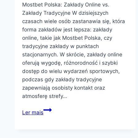
Mostbet Polska: Zakłady Online vs.
Zakłady Tradycyjne W dzisiejszych
czasach wiele osób zastanawia się, która
forma zakładów jest lepsza: zakłady
online, takie jak Mostbet Polska, czy
tradycyjne zakłady w punktach
stacjonarnych. W skrócie, zakłady online
oferują wygodę, różnorodność i szybki
dostęp do wielu wydarzeń sportowych,
podczas gdy zakłady tradycyjne
zapewniają osobisty kontakt oraz
atmosferę strefy…
Mostbet
Ler mais
Polska:
Zakłady
Online