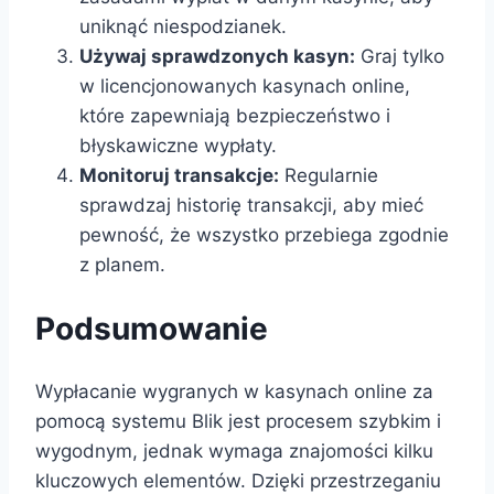
uniknąć niespodzianek.
Używaj sprawdzonych kasyn:
Graj tylko
w licencjonowanych kasynach online,
które zapewniają bezpieczeństwo i
błyskawiczne wypłaty.
Monitoruj transakcje:
Regularnie
sprawdzaj historię transakcji, aby mieć
pewność, że wszystko przebiega zgodnie
z planem.
Podsumowanie
Wypłacanie wygranych w kasynach online za
pomocą systemu Blik jest procesem szybkim i
wygodnym, jednak wymaga znajomości kilku
kluczowych elementów. Dzięki przestrzeganiu