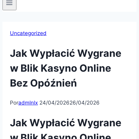
Uncategorized
Jak Wypłacić Wygrane
w Blik Kasyno Online
Bez Opóźnień
Por
admlnlx
24/04/2026
26/04/2026
Jak Wypłacić Wygrane
w Blik Kasyno Online