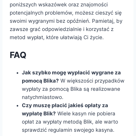
poniższych wskazówek oraz znajomości
potencjalnych problemów, możesz cieszyć się
swoimi wygranymi bez opóźnień. Pamietaj, by
zawsze grać odpowiedzialnie i korzystać z
metod wypłat, które ułatwiają Ci życie.
FAQ
Jak szybko mogę wypłacić wygrane za
pomocą Blika?
W większości przypadków
wypłaty za pomocą Blika są realizowane
natychmiastowo.
Czy muszę płacić jakieś opłaty za
wypłatę Blik?
Wiele kasyn nie pobiera
opłat za wypłaty metodą Blik, ale warto
sprawdzić regulamin swojego kasyna.