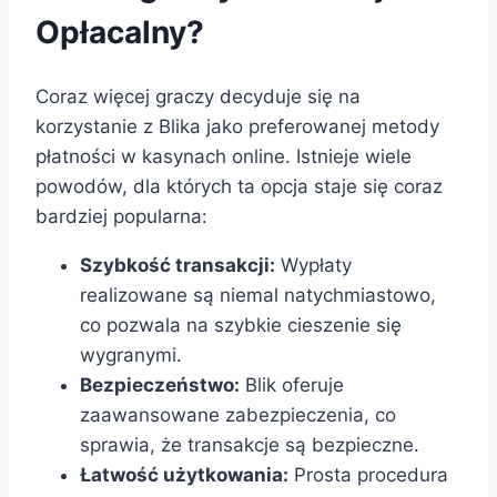
Opłacalny?
Coraz więcej graczy decyduje się na
korzystanie z Blika jako preferowanej metody
płatności w kasynach online. Istnieje wiele
powodów, dla których ta opcja staje się coraz
bardziej popularna:
Szybkość transakcji:
Wypłaty
realizowane są niemal natychmiastowo,
co pozwala na szybkie cieszenie się
wygranymi.
Bezpieczeństwo:
Blik oferuje
zaawansowane zabezpieczenia, co
sprawia, że transakcje są bezpieczne.
Łatwość użytkowania:
Prosta procedura