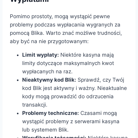
Pomimo prostoty, mogą wystąpić pewne
problemy podczas wypłacania wygranych za
pomocą Blika. Warto znać możliwe trudności,
aby być na nie przygotowanym:
Limit wypłaty:
Niektóre kasyna mają
limity dotyczące maksymalnych kwot
wypłacanych na raz.
Nieaktywny kod Blik:
Sprawdź, czy Twój
kod Blik jest aktywny i ważny. Nieaktualne
kody mogą prowadzić do odrzucenia
transakcji.
Problemy techniczne:
Czasami mogą
wystąpić problemy z serwerami kasyna
lub systemem Blik.