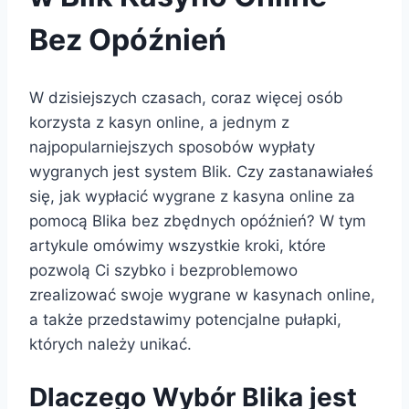
Bez Opóźnień
W dzisiejszych czasach, coraz więcej osób
korzysta z kasyn online, a jednym z
najpopularniejszych sposobów wypłaty
wygranych jest system Blik. Czy zastanawiałeś
się, jak wypłacić wygrane z kasyna online za
pomocą Blika bez zbędnych opóźnień? W tym
artykule omówimy wszystkie kroki, które
pozwolą Ci szybko i bezproblemowo
zrealizować swoje wygrane w kasynach online,
a także przedstawimy potencjalne pułapki,
których należy unikać.
Dlaczego Wybór Blika jest