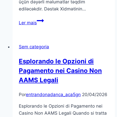
üçün dəyərli məlumatlar təqdim
ediləcəkdir. Dəstək Xidmətinin…
Reallıqdan
Ler mais
ilhamlanan
Mostbet
AZ
Sem categoria
dəstək
xidməti
Esplorando le Opzioni di
təhlili
Pagamento nei Casino Non
AAMS Legali
Por
entrandonadanca_aca5gn
20/04/2026
Esplorando le Opzioni di Pagamento nei
Casino Non AAMS Legali Quando si tratta