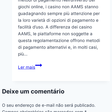
giochi online, i casino non AAMS stanno
guadagnando sempre più attenzione per
la loro varietà di opzioni di pagamento e
facilità d’uso. A differenza dei casino
AAMS, le piattaforme non soggette a
questa regolamentazione offrono metodi
di pagamento alternativi e, in molti casi,
più…
Migliori
Ler mais
casino
non
AAMS:
Deixe um comentário
Panoramica
dei
O seu endereço de e-mail não será publicado.
metodi
Campos obrigatórios são marcados com
di
*