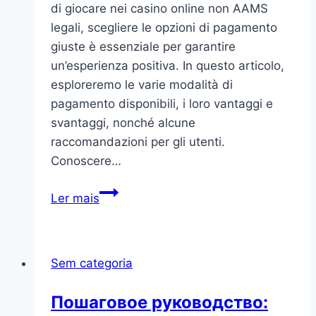
di giocare nei casino online non AAMS
legali, scegliere le opzioni di pagamento
giuste è essenziale per garantire
un’esperienza positiva. In questo articolo,
esploreremo le varie modalità di
pagamento disponibili, i loro vantaggi e
svantaggi, nonché alcune
raccomandazioni per gli utenti.
Conoscere…
Esplorando
Ler mais
le
Opzioni
di
Sem categoria
Pagamento
nei
Пошаговое руководство:
Casino