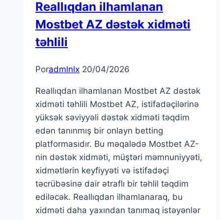
Reallıqdan ilhamlanan
Mostbet AZ dəstək xidməti
təhlili
Por
admlnlx
20/04/2026
Reallıqdan ilhamlanan Mostbet AZ dəstək
xidməti təhlili Mostbet AZ, istifadəçilərinə
yüksək səviyyəli dəstək xidməti təqdim
edən tanınmış bir onlayn betting
platformasıdır. Bu məqalədə Mostbet AZ-
nin dəstək xidməti, müştəri məmnuniyyəti,
xidmətlərin keyfiyyəti və istifadəçi
təcrübəsinə dair ətraflı bir təhlil təqdim
ediləcək. Reallıqdan ilhamlanaraq, bu
xidməti daha yaxından tanımaq istəyənlər