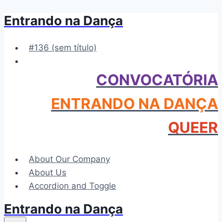
Entrando na Dança
Pular
para
o
#136 (sem título)
Conteúdo
CONVOCATÓRIA
ENTRANDO NA DANÇA
QUEER
About Our Company
About Us
Accordion and Toggle
Entrando na Dança