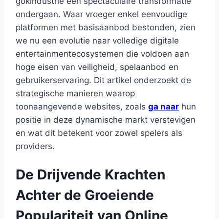
gokindustrie een spectaculaire transformatie
ondergaan. Waar vroeger enkel eenvoudige
platformen met basisaanbod bestonden, zien
we nu een evolutie naar volledige digitale
entertainmentecosystemen die voldoen aan
hoge eisen van veiligheid, spelaanbod en
gebruikerservaring. Dit artikel onderzoekt de
strategische manieren waarop
toonaangevende websites, zoals
ga naar
hun
positie in deze dynamische markt verstevigen
en wat dit betekent voor zowel spelers als
providers.
De Drijvende Krachten
Achter de Groeiende
Populariteit van Online