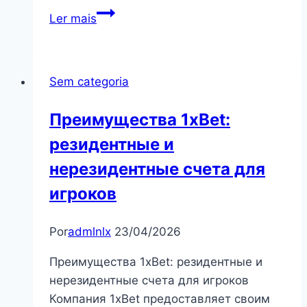
Пошаговое
Ler mais
руководство:
Скачать
Пинап
Sem categoria
для
Android
Преимущества 1xBet:
и
резидентные и
iOS
легко
нерезидентные счета для
игроков
Por
admlnlx
23/04/2026
Преимущества 1xBet: резидентные и
нерезидентные счета для игроков
Компания 1xBet предоставляет своим