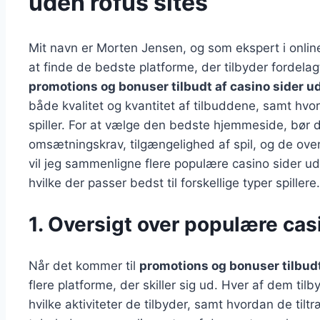
uden rofus sites
Mit navn er Morten Jensen, og som ekspert i onlin
at finde de bedste platforme, der tilbyder fordela
promotions og bonuser tilbudt af casino sider ud
både kvalitet og kvantitet af tilbuddene, samt hvo
spiller. For at vælge den bedste hjemmeside, bør
omsætningskrav, tilgængelighed af spil, og de over
vil jeg sammenligne flere populære casino sider ude
hvilke der passer bedst til forskellige typer spillere.
1. Oversigt over populære cas
Når det kommer til
promotions og bonuser tilbudt
flere platforme, der skiller sig ud. Hver af dem tilb
hvilke aktiviteter de tilbyder, samt hvordan de tilt