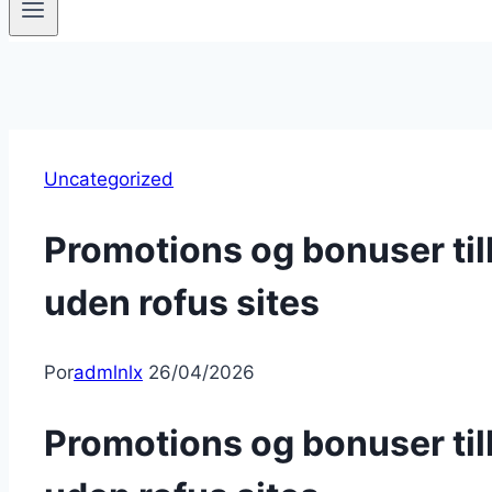
Uncategorized
Promotions og bonuser til
uden rofus sites
Por
admlnlx
26/04/2026
Promotions og bonuser til