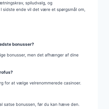
ætningskrav, spiludvalg, og
 I sidste ende vil det være et spørgsmål om,
 bedste bonusser?
ige bonusser, men det afhænger af dine
 rofus?
ørg for at vælge velrenommerede casinoer.
l satse bonussen, før du kan hæve den.