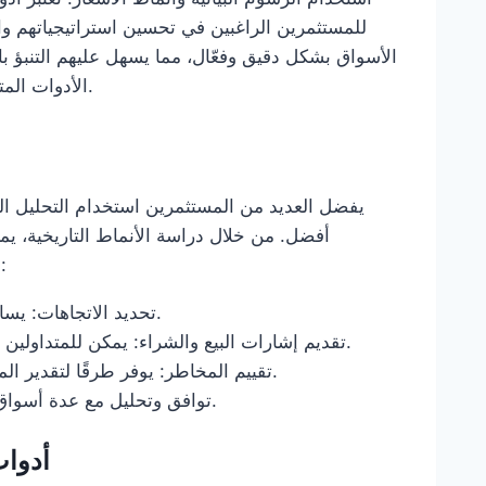
للمستثمرين الراغبين في تحسين استراتيجياتهم وا
الأسواق بشكل دقيق وفعّال، مما يسهل عليهم التنبؤ 
الأدوات المتاحة على وان اكس بت وكيفية استخدامها في التحليل الفني.
يفضل العديد من المستثمرين استخدام التحليل ا
أفضل. من خلال دراسة الأنماط التاريخية، ي
الصفقات. إليك بعض الأسباب التي تجعل التحليل الفني هامًا:
تحديد الاتجاهات: يساعد في تحديد اتجاه السوق سواء كان صعودًا أو هبوطًا.
تقديم إشارات البيع والشراء: يمكن للمتداولين استخدام الأدوات الفنية لتحليل نقاط الدخول والخروج.
تقييم المخاطر: يوفر طرقًا لتقدير المخاطر المحتملة عبر تحليل مستويات الدعم والمقاومة.
توافق وتحليل مع عدة أسواق: يمكن تطبيق التحليل الفني على جميع أنواع الأصول.
أدوات