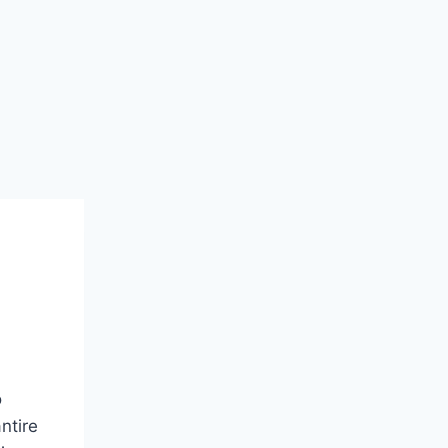
o
ntire