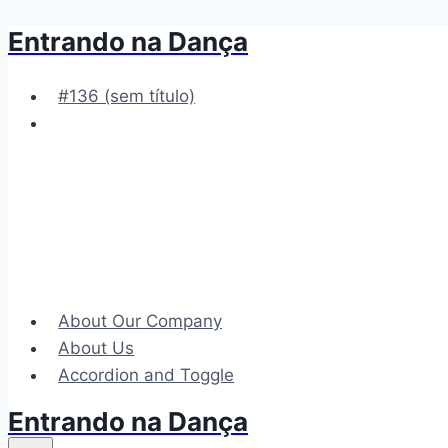
Entrando na Dança
Pular
para
o
#136 (sem título)
Conteúdo
About Our Company
About Us
Accordion and Toggle
Entrando na Dança