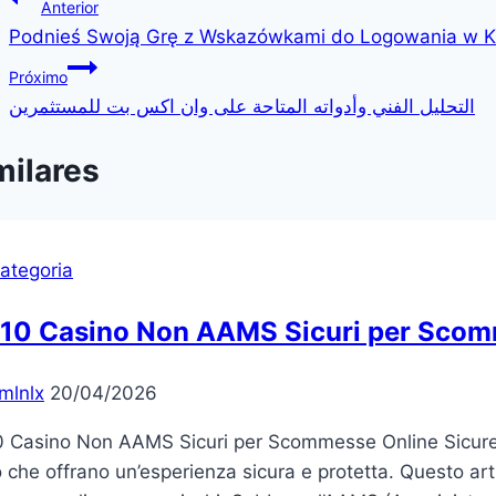
Navegação
Anterior
Podnieś Swoją Grę z Wskazówkami do Logowania w K
de
Próximo
Post
التحليل الفني وأدواته المتاحة على وان اكس بت للمستثمرين
milares
ategoria
 10 Casino Non AAMS Sicuri per Scom
mlnlx
20/04/2026
 Casino Non AAMS Sicuri per Scommesse Online Sicure Ne
 che offrano un’esperienza sicura e protetta. Questo art