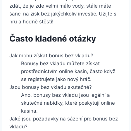
zdát, že je zde velmi málo vody, stále máte
šanci na zisk bez jakýchkoliv investic. Užijte si
hru a hodně štěstí!
Často kladené otázky
Jak mohu získat bonus bez vkladu?
Bonusy bez vkladu můžete získat
prostřednictvím online kasin, často když
se registrujete jako nový hráč.
Jsou bonusy bez vkladu skutečné?
Ano, bonusy bez vkladu jsou legální a
skutečné nabídky, které poskytují online
kasina.
Jaké jsou požadavky na sázení pro bonus bez
vkladu?