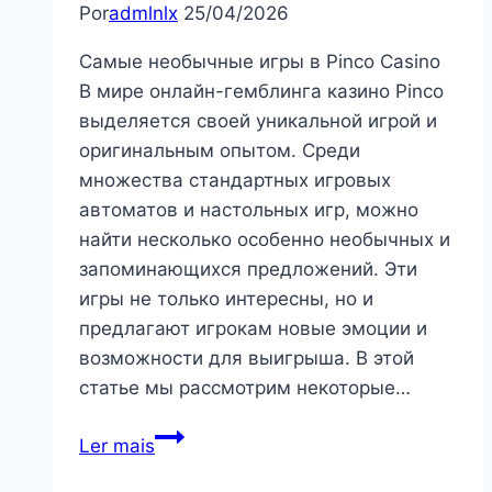
сегодня
Por
admlnlx
25/04/2026
Самые необычные игры в Pinco Casino
В мире онлайн-гемблинга казино Pinco
выделяется своей уникальной игрой и
оригинальным опытом. Среди
множества стандартных игровых
автоматов и настольных игр, можно
найти несколько особенно необычных и
запоминающихся предложений. Эти
игры не только интересны, но и
предлагают игрокам новые эмоции и
возможности для выигрыша. В этой
статье мы рассмотрим некоторые…
Самые
Ler mais
необычные