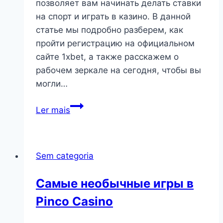
позволяет вам начинать делать ставки
на спорт и играть в казино. В данной
статье мы подробно разберем, как
пройти регистрацию на официальном
сайте 1xbet, а также расскажем о
рабочем зеркале на сегодня, чтобы вы
могли…
Как
Ler mais
зарегистрироваться
на
1xbet:
Sem categoria
официальный
сайт
Самые необычные игры в
зеркало
Pinco Casino
рабочее
на