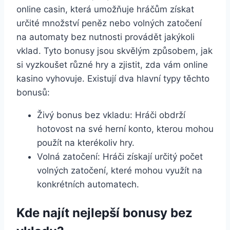
online casin, která umožňuje hráčům získat
určité množství peněz nebo volných zatočení
na automaty bez nutnosti provádět jakýkoli
vklad. Tyto bonusy jsou skvělým způsobem, jak
si vyzkoušet různé hry a zjistit, zda vám online
kasino vyhovuje. Existují dva hlavní typy těchto
bonusů:
Živý bonus bez vkladu: Hráči obdrží
hotovost na své herní konto, kterou mohou
použít na kterékoliv hry.
Volná zatočení: Hráči získají určitý počet
volných zatočení, které mohou využít na
konkrétních automatech.
Kde najít nejlepší bonusy bez