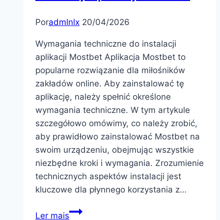
Digitale
Por
admlnlx
20/04/2026
Wymagania techniczne do instalacji
aplikacji Mostbet Aplikacja Mostbet to
popularne rozwiązanie dla miłośników
zakładów online. Aby zainstalować tę
aplikację, należy spełnić określone
wymagania techniczne. W tym artykule
szczegółowo omówimy, co należy zrobić,
aby prawidłowo zainstalować Mostbet na
swoim urządzeniu, obejmując wszystkie
niezbędne kroki i wymagania. Zrozumienie
technicznych aspektów instalacji jest
kluczowe dla płynnego korzystania z…
Wymagania
Ler mais