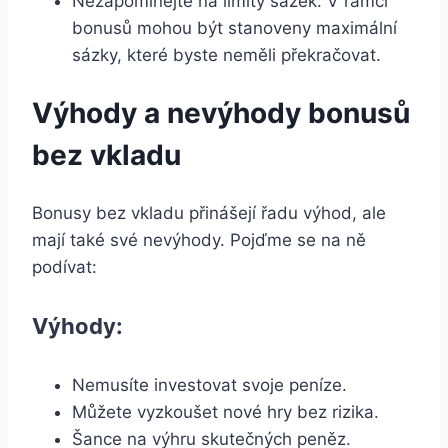
Nezapomínejte na limity sázek: V rámci
bonusů mohou být stanoveny maximální
sázky, které byste neměli překračovat.
Výhody a nevýhody bonusů
bez vkladu
Bonusy bez vkladu přinášejí řadu výhod, ale
mají také své nevýhody. Pojďme se na ně
podívat:
Výhody:
Nemusíte investovat svoje peníze.
Můžete vyzkoušet nové hry bez rizika.
Šance na výhru skutečných peněz.