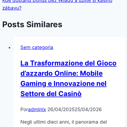
Kde dostanu bonus bez vkladu a užijte si kasino
zábavu?
Posts Similares
Sem categoria
La Trasformazione del Gioco
d’azzardo Online: Mobile
Gaming e Innovazione nel
Settore del Casinò
Por
admlnlx
26/04/2025
25/04/2026
Negli ultimi dieci anni, il panorama del