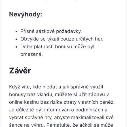
Nevýhody:
Přísné sázkové požadavky.
Obvykle se týkají pouze určitých her.
Doba platnosti bonusu může být
omezená.
Závěr
Když víte, kde hledat a jak správně využít
bonusy bez vkladu, můžete si užít zábavu v
online kasinu bez rizika ztráty vlastních peněz.
Je důležité být informován o podmínkách a
vybrat správné hry, abyste maximalizovali své
šance na výhru. Pamatujte, že ačkoli se může