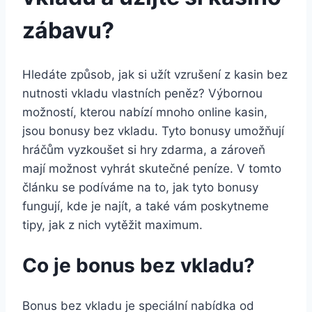
zábavu?
Hledáte způsob, jak si užít vzrušení z kasin bez
nutnosti vkladu vlastních peněz? Výbornou
možností, kterou nabízí mnoho online kasin,
jsou bonusy bez vkladu. Tyto bonusy umožňují
hráčům vyzkoušet si hry zdarma, a zároveň
mají možnost vyhrát skutečné peníze. V tomto
článku se podíváme na to, jak tyto bonusy
fungují, kde je najít, a také vám poskytneme
tipy, jak z nich vytěžit maximum.
Co je bonus bez vkladu?
Bonus bez vkladu je speciální nabídka od