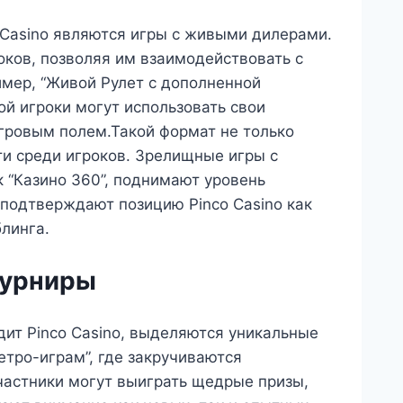
 Casino являются игры с живыми дилерами.
оков, позволяя им взаимодействовать с
мер, “Живой Рулет с дополненной
ой игроки могут использовать свои
гровым полем.Такой формат не только
ти среди игроков. Зрелищные игры с
 “Казино 360”, поднимают уровень
 подтверждают позицию Pinco Casino как
линга.
турниры
ит Pinco Casino, выделяются уникальные
етро-играм”, где закручиваются
Участники могут выиграть щедрые призы,