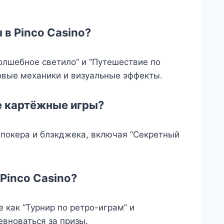
 в Pinco Casino?
Волшебное светило” и “Путешествие по
овые механики и визуальные эффекты.
ые картёжные игры?
 покера и блэкджека, включая “Секретный
Pinco Casino?
 как “Турнир по ретро-играм” и
евноваться за призы.