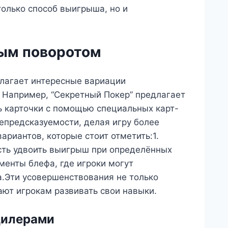
 только способ выигрыша, но и
ым поворотом
длагает интересные вариации
. Например, “Секретный Покер” предлагает
ь карточки с помощью специальных карт-
непредсказуемости, делая игру более
риантов, которые стоит отметить:1.
сть удвоить выигрыш при определённых
менты блефа, где игроки могут
.Эти усовершенствования не только
ают игрокам развивать свои навыки.
дилерами