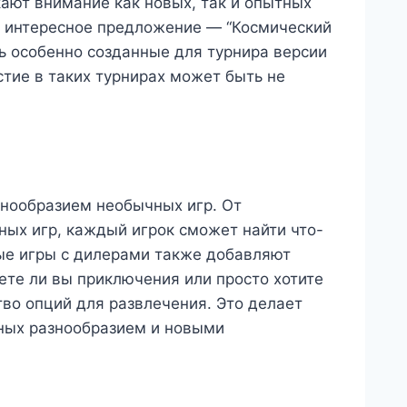
кают внимание как новых, так и опытных
е интересное предложение — “Космический
ь особенно созданные для турнира версии
стие в таких турнирах может быть не
знообразием необычных игр. От
ных игр, каждый игрок сможет найти что-
вые игры с дилерами также добавляют
ете ли вы приключения или просто хотите
тво опций для развлечения. Это делает
нных разнообразием и новыми