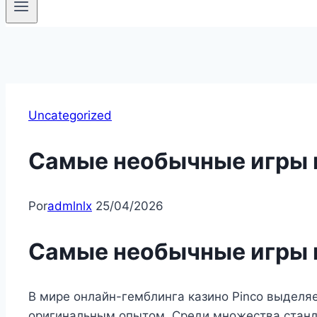
Uncategorized
Самые необычные игры в
Por
admlnlx
25/04/2026
Самые необычные игры в
В мире онлайн-гемблинга казино Pinco выделяе
оригинальным опытом. Среди множества станд