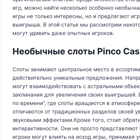
игр, можно найти несколько особенно необыч
игры не только интересны, но и предлагают и
выигрыша. В этой статье мы рассмотрим некот
могут удивить даже опытных игроков.
Необычные слоты Pinco Cas
Слоты занимают центральное место в ассортимен
действительно уникальные предложения. Напри
могут взаимодействовать с астральными объек
заклинания для увеличения своих выигрышей. 
по времени”, где слоты вращаются в атмосфере
отличаются от традиционных разделов своей 
звуковыми эффектами.Кроме того, стоит обрат
интерактивности. Они не просто представляют
игроки могут влиять на исход игры, принимая 