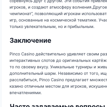
соревнуясь друг с другом. Эти события привле
игроков, и создают атмосферу волнения.Друго
чемпионат”, позволяющий игрокам использоват
игр, основанные на космической тематике. Уча
только увлекательным, но и прибыльным.
Заключение
Pinco Casino действительно удивляет своим ра
интерактивных слотов до оригинальных картёж
то по своему вкусу. Уникальные турниры и жи
дополнительный шарм. Независимо от того, ищ
расслабиться, Pinco Casino предлагает множес
казино отличным местом для игроков, искуше
впечатлениями.
Часто задаваемые вопросы