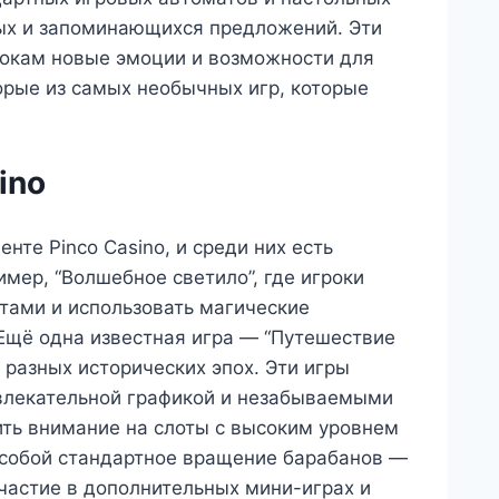
ных и запоминающихся предложений. Эти
грокам новые эмоции и возможности для
орые из самых необычных игр, которые
ino
те Pinco Casino, и среди них есть
мер, “Волшебное светило”, где игроки
тами и использовать магические
Ещё одна известная игра — “Путешествие
 разных исторических эпох. Эти игры
увлекательной графикой и незабываемыми
ить внимание на слоты с высоким уровнем
 собой стандартное вращение барабанов —
участие в дополнительных мини-играх и