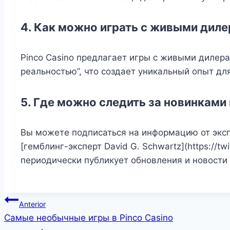
4. Как можно играть с живыми диле
Pinco Casino предлагает игры с живыми дилера
реальностью”, что создает уникальный опыт для
5. Где можно следить за новинками 
Вы можете подписаться на информацию от экспе
[гемблинг-эксперт David G. Schwartz](https://tw
периодически публикует обновления и новости 
Navegação
Anterior
Самые необычные игры в Pinco Casino
de