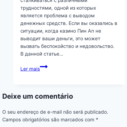
сталкиваться с различными
трудностями, одной из которых
является проблема с выводом
денежных средств. Если вы оказались в
ситуации, когда казино Пин Ап не
выводит ваши деньги, это может
вызвать беспокойство и недовольство.
В данной статье…
Пин
Ler mais
Ап:
Что
делать,
Deixe um comentário
если
не
O seu endereço de e-mail não será publicado.
выводит
Campos obrigatórios são marcados com
деньги?
*