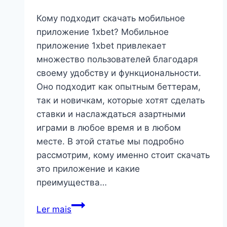
Кому подходит скачать мобильное
приложение 1xbet? Мобильное
приложение 1xbet привлекает
множество пользователей благодаря
своему удобству и функциональности.
Оно подходит как опытным беттерам,
так и новичкам, которые хотят сделать
ставки и наслаждаться азартными
играми в любое время и в любом
месте. В этой статье мы подробно
рассмотрим, кому именно стоит скачать
это приложение и какие
преимущества…
Кому
Ler mais
подходит