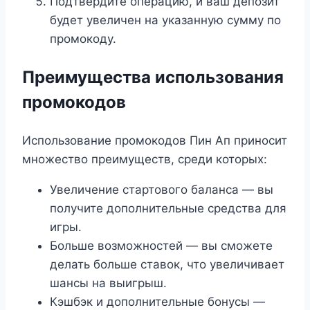
Подтвердите операцию, и ваш депозит
будет увеличен на указанную сумму по
промокоду.
Преимущества использования
промокодов
Использование промокодов Пин Ап приносит
множество преимуществ, среди которых:
Увеличение стартового баланса — вы
получите дополнительные средства для
игры.
Больше возможностей — вы сможете
делать больше ставок, что увеличивает
шансы на выигрыш.
Кэшбэк и дополнительные бонусы —