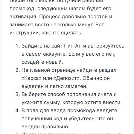
После того как вы получили рабочий
промокод, следующим шагом будет его
активация. Процесс довольно простой и
занимает всего несколько минут. Вот
инструкции, как это сделать:
Зайдите на сайт Пин Ап и авторизуйтесь
в своем аккаунте. Если у вас его нет,
создайте новый.
На главной странице найдите раздел
«Касса» или «Депозит». Обычно он
выделен и легко заметен.
Выберите способ пополнения счета и
укажите сумму, которую хотите внести.
В поле для ввода промокода введите
полученный код и убедитесь, что он
введен правильно.