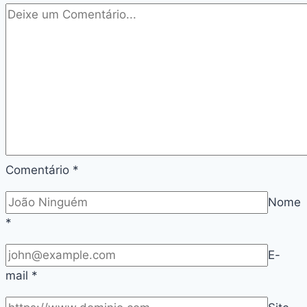
Игровой
обзор
Comentário
*
Nome
*
E-
mail
*