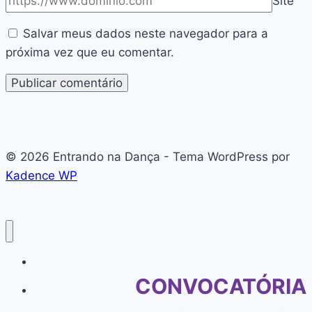
Site
Salvar meus dados neste navegador para a
próxima vez que eu comentar.
© 2026 Entrando na Dança - Tema WordPress por
Kadence WP
#136 (sem título)
CONVOCATÓRIA