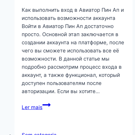
Как выполнить вход в Авиатор Пин Ап и
использовать возможности аккаунта
Войти в Авиатор Пин Ап достаточно
просто. Основной этап заключается в
создании аккаунта на платформе, после
чего вы сможете использовать все её
возможности. В данной статье мы
подробно рассмотрим процесс входа в
аккаунт, а также функционал, который
доступен пользователям после
авторизации. Если вы хотите…
Как
Ler mais
выполнить
вход
в