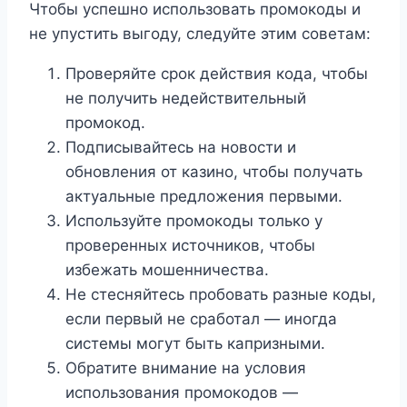
Чтобы успешно использовать промокоды и
не упустить выгоду, следуйте этим советам:
Проверяйте срок действия кода, чтобы
не получить недействительный
промокод.
Подписывайтесь на новости и
обновления от казино, чтобы получать
актуальные предложения первыми.
Используйте промокоды только у
проверенных источников, чтобы
избежать мошенничества.
Не стесняйтесь пробовать разные коды,
если первый не сработал — иногда
системы могут быть капризными.
Обратите внимание на условия
использования промокодов —