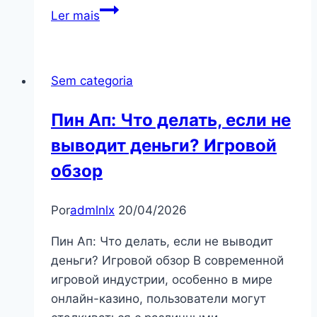
Poradnik:
Ler mais
Rejestracja
w
polskich
Sem categoria
kasynach
online
Пин Ап: Что делать, если не
z
выводит деньги? Игровой
Blik
обзор
Por
admlnlx
20/04/2026
Пин Ап: Что делать, если не выводит
деньги? Игровой обзор В современной
игровой индустрии, особенно в мире
онлайн-казино, пользователи могут