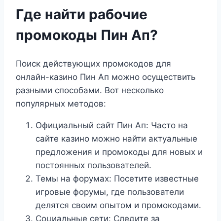
Где найти рабочие
промокоды Пин Ап?
Поиск действующих промокодов для
онлайн-казино Пин Ап можно осуществить
разными способами. Вот несколько
популярных методов:
Официальный сайт Пин Ап: Часто на
сайте казино можно найти актуальные
предложения и промокоды для новых и
постоянных пользователей.
Темы на форумах: Посетите известные
игровые форумы, где пользователи
делятся своим опытом и промокодами.
Социальные сети: Следите за