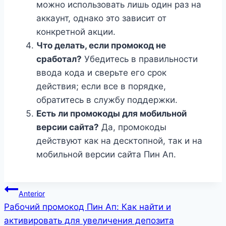
можно использовать лишь один раз на
аккаунт, однако это зависит от
конкретной акции.
Что делать, если промокод не
сработал?
Убедитесь в правильности
ввода кода и сверьте его срок
действия; если все в порядке,
обратитесь в службу поддержки.
Есть ли промокоды для мобильной
версии сайта?
Да, промокоды
действуют как на десктопной, так и на
мобильной версии сайта Пин Ап.
Navegação
Anterior
Рабочий промокод Пин Ап: Как найти и
de
активировать для увеличения депозита