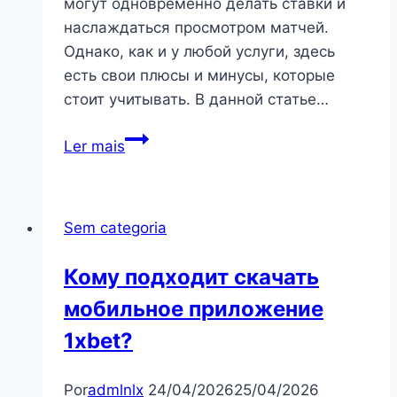
могут одновременно делать ставки и
наслаждаться просмотром матчей.
Однако, как и у любой услуги, здесь
есть свои плюсы и минусы, которые
стоит учитывать. В данной статье…
Стриминг
Ler mais
матчей
через
мостбет
Sem categoria
букмекерская
контора:
Кому подходит скачать
преимущества
мобильное приложение
и
недостатки
1xbet?
Por
admlnlx
24/04/2026
25/04/2026