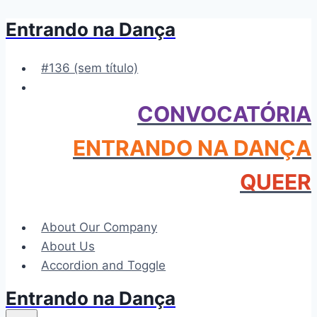
Entrando na Dança
Pular
para
o
#136 (sem título)
Conteúdo
CONVOCATÓRIA
ENTRANDO NA DANÇA
QUEER
About Our Company
About Us
Accordion and Toggle
Entrando na Dança