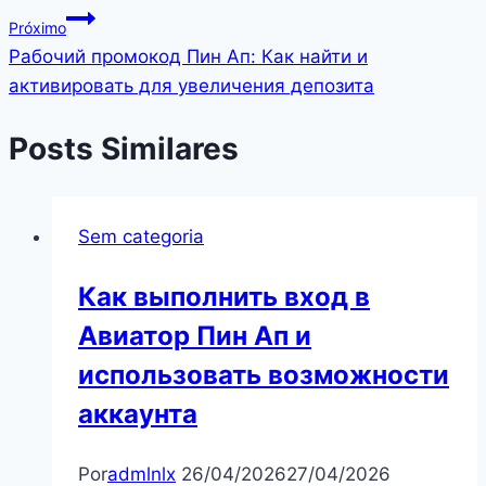
Post
Próximo
Рабочий промокод Пин Ап: Как найти и
активировать для увеличения депозита
Posts Similares
Sem categoria
Как выполнить вход в
Авиатор Пин Ап и
использовать возможности
аккаунта
Por
admlnlx
26/04/2026
27/04/2026