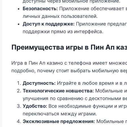
доступны через мобильное приложение.
Безопасность:
Приложение обеспечивает в
личных данных пользователей.
Доступ к поддержке:
Приложение предлаг
поддержки прямо из интерфейса.
Преимущества игры в Пин Ап ка
Игра в Пин Ап казино с телефона имеет множе
подробно, почему стоит выбрать мобильную ве
Доступность:
Играйте в любое время и в л
Технологические новшества:
Мобильные иг
улучшения по сравнению с десктопными в
Удобство:
Все необходимые функции и игры
переключаться между играми.
Эксклюзивные предложения:
Мобильные п