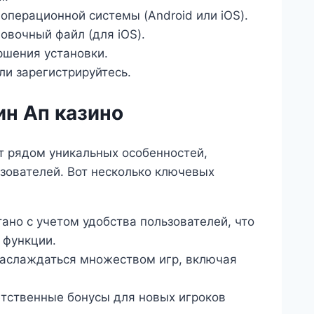
перационной системы (Android или iOS).
новочный файл (для iOS).
ршения установки.
ли зарегистрируйтесь.
н Ап казино
т рядом уникальных особенностей,
зователей. Вот несколько ключевых
но с учетом удобства пользователей, что
 функции.
наслаждаться множеством игр, включая
тственные бонусы для новых игроков