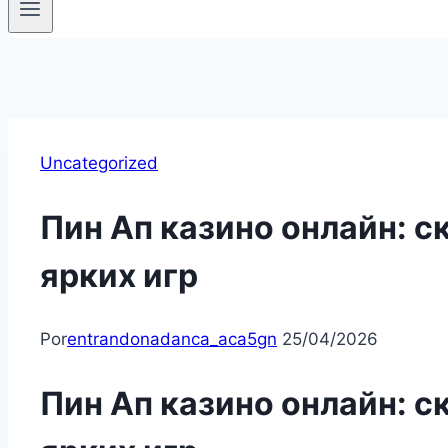
Uncategorized
Пин Ап казино онлайн: с
ярких игр
Por
entrandonadanca_aca5gn
25/04/2026
Пин Ап казино онлайн: с