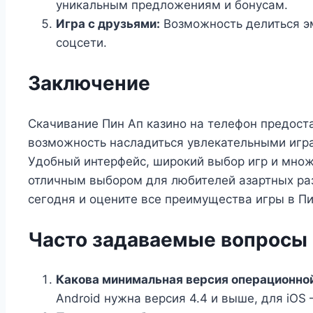
уникальным предложениям и бонусам.
Игра с друзьями:
Возможность делиться э
соцсети.
Заключение
Скачивание Пин Ап казино на телефон предост
возможность насладиться увлекательными игра
Удобный интерфейс, широкий выбор игр и мно
отличным выбором для любителей азартных раз
сегодня и оцените все преимущества игры в Пи
Часто задаваемые вопросы 
Какова минимальная версия операционно
Android нужна версия 4.4 и выше, для iOS 