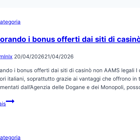
ategoria
orando i bonus offerti dai siti di casi
mlnlx
20/04/2026
21/04/2026
ando i bonus offerti dai siti di casinò non AAMS legali 
ori italiani, soprattutto grazie ai vantaggi che offrono i
mentati dall’Agenzia delle Dogane e dei Monopoli, posson
Esplorando
ais
i
bonus
offerti
dai
ategoria