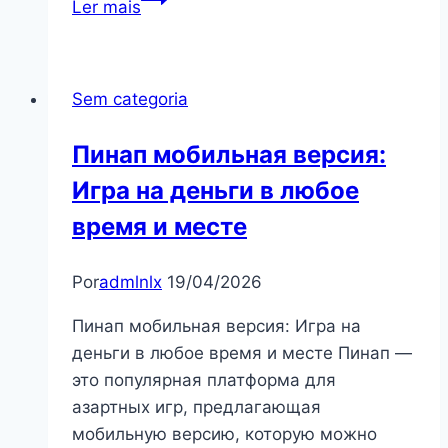
Ler mais
kartla
ödəniş
bloklanarsa
Sem categoria
nə
baş
Пинап мобильная версия:
verir:
Игра на деньги в любое
Ən
çox
время и месте
qarşılaşılan
səbəblər
Por
admlnlx
19/04/2026
Пинап мобильная версия: Игра на
деньги в любое время и месте Пинап —
это популярная платформа для
азартных игр, предлагающая
мобильную версию, которую можно