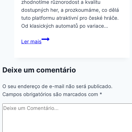
zhodnotíme různorodost a kvalitu
dostupných her, a prozkoumáme, co dělá
tuto platformu atraktivní pro české hráče.
Od klasických automatů po variace…
Prozkoumání
Ler mais
Výběru
Her
v
Deixe um comentário
Online
Casinu
O seu endereço de e-mail não será publicado.
Mostbet
Campos obrigatórios são marcados com
*