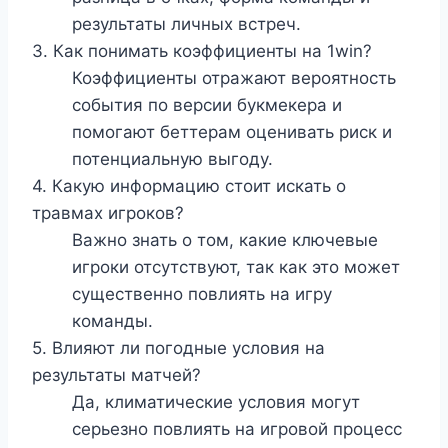
результаты личных встреч.
3. Как понимать коэффициенты на 1win?
Коэффициенты отражают вероятность
события по версии букмекера и
помогают беттерам оценивать риск и
потенциальную выгоду.
4. Какую информацию стоит искать о
травмах игроков?
Важно знать о том, какие ключевые
игроки отсутствуют, так как это может
существенно повлиять на игру
команды.
5. Влияют ли погодные условия на
результаты матчей?
Да, климатические условия могут
серьезно повлиять на игровой процесс