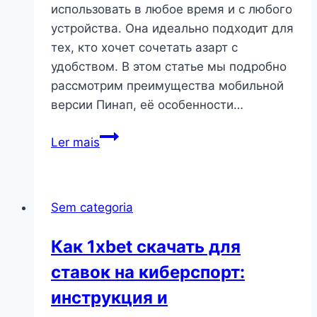
использовать в любое время и с любого
устройства. Она идеально подходит для
тех, кто хочет сочетать азарт с
удобством. В этом статье мы подробно
рассмотрим преимущества мобильной
версии Пинап, её особенности…
Пинап
Ler mais
мобильная
версия:
Игра
Sem categoria
на
деньги
Как 1xbet скачать для
в
ставок на киберспорт:
любое
время
инструкция и
и