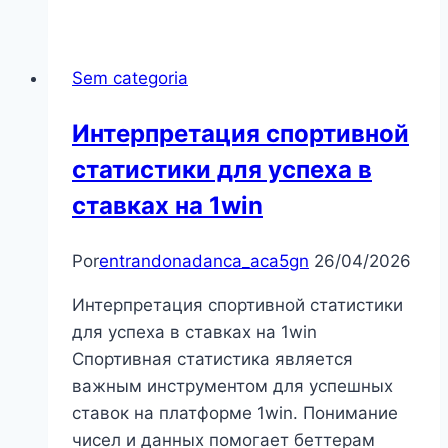
casino
–
Die
Sem categoria
Evolution
des
Интерпретация спортивной
Online-
статистики для успеха в
Glücksspiels
ставках на 1win
Por
entrandonadanca_aca5gn
26/04/2026
Интерпретация спортивной статистики
для успеха в ставках на 1win
Спортивная статистика является
важным инструментом для успешных
ставок на платформе 1win. Понимание
чисел и данных помогает беттерам