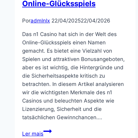
Online-Glücksspiels
Por
admlnlx
22/04/2025
22/04/2026
Das n1 Casino hat sich in der Welt des
Online-Glücksspiels einen Namen
gemacht. Es bietet eine Vielzahl von
Spielen und attraktiven Bonusangeboten,
aber es ist wichtig, die Hintergründe und
die Sicherheitsaspekte kritisch zu
betrachten. In diesem Artikel analysieren
wir die wichtigsten Merkmale des n1
Casinos und beleuchten Aspekte wie
Lizenzierung, Sicherheit und die
tatsächlichen Gewinnchancen….
N1
Ler mais