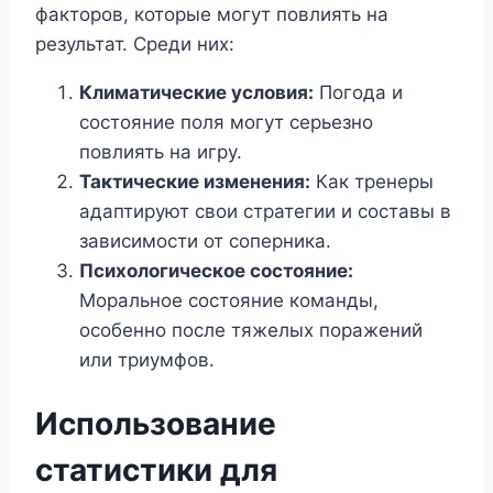
факторов, которые могут повлиять на
результат. Среди них:
Климатические условия:
Погода и
состояние поля могут серьезно
повлиять на игру.
Тактические изменения:
Как тренеры
адаптируют свои стратегии и составы в
зависимости от соперника.
Психологическое состояние:
Моральное состояние команды,
особенно после тяжелых поражений
или триумфов.
Использование
статистики для