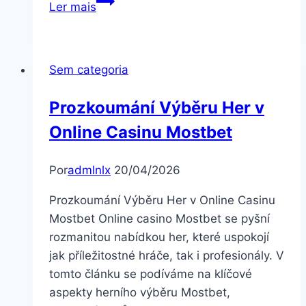
Как
Ler mais
1xbet
скачать
для
Sem categoria
ставок
на
Prozkoumání Výběru Her v
киберспорт:
Online Casinu Mostbet
инструкция
и
преимущества
Por
admlnlx
20/04/2026
Prozkoumání Výběru Her v Online Casinu
Mostbet Online casino Mostbet se pyšní
rozmanitou nabídkou her, které uspokojí
jak příležitostné hráče, tak i profesionály. V
tomto článku se podíváme na klíčové
aspekty herního výběru Mostbet,