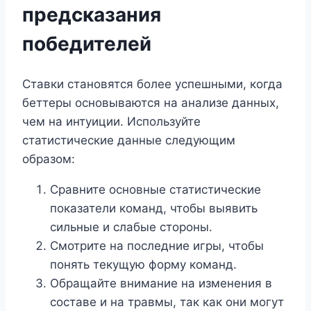
предсказания
победителей
Ставки становятся более успешными, когда
беттеры основываются на анализе данных,
чем на интуиции. Используйте
статистические данные следующим
образом:
Сравните основные статистические
показатели команд, чтобы выявить
сильные и слабые стороны.
Смотрите на последние игры, чтобы
понять текущую форму команд.
Обращайте внимание на изменения в
составе и на травмы, так как они могут