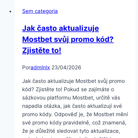
hat
Sem categoria
in
den
Jak často aktualizuje
letzten
Mostbet svůj promo kód?
Jahren
eine
Zjistěte to!
rasante
Entwicklung
Por
admlnlx
23/04/2026
erlebt,
angetrieben
Jak často aktualizuje Mostbet svůj promo
durch
kód? Zjistěte to! Pokud se zajímáte o
sázkovou platformu Mostbet, určitě vás
napadla otázka, jak často aktualizují své
promo kódy. Odpověď je, že Mostbet mění
své promo kódy pravidelně, což znamená,
že je důležité sledovat tyto aktualizace,