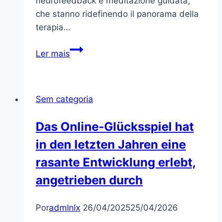
neurofeedback e meditazione guidata,
che stanno ridefinendo il panorama della
terapia…
Innovazione
Ler mais
nella
Psicoterapia
Digitale:
Sem categoria
L’Importanza
di
Das Online-Glücksspiel hat
Strumenti
in den letzten Jahren eine
di
Neurofeedback
rasante Entwicklung erlebt,
su
angetrieben durch
iPad
Por
admlnlx
26/04/2025
25/04/2026