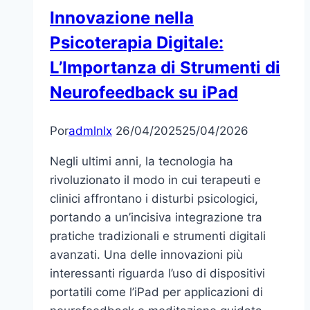
официальному
Innovazione nella
сайту
Psicoterapia Digitale:
и
связаться
L’Importanza di Strumenti di
со
Neurofeedback su iPad
службой
поддержки
Por
admlnlx
26/04/2025
25/04/2026
Negli ultimi anni, la tecnologia ha
rivoluzionato il modo in cui terapeuti e
clinici affrontano i disturbi psicologici,
portando a un’incisiva integrazione tra
pratiche tradizionali e strumenti digitali
avanzati. Una delle innovazioni più
interessanti riguarda l’uso di dispositivi
portatili come l’iPad per applicazioni di