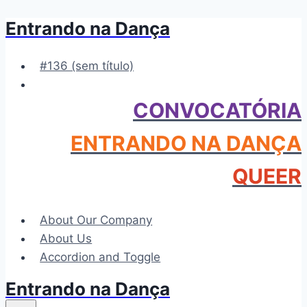
Entrando na Dança
Pular
para
o
#136 (sem título)
Conteúdo
CONVOCATÓRIA
ENTRANDO NA DANÇA
QUEER
About Our Company
About Us
Accordion and Toggle
Entrando na Dança