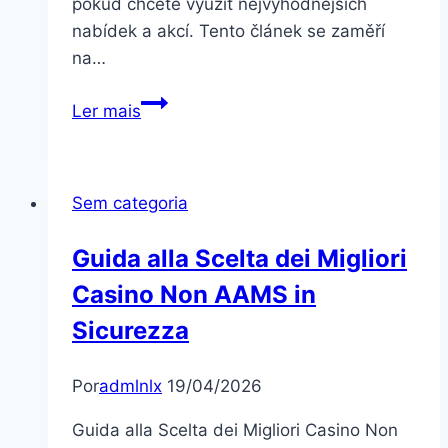
pokud chcete využít nejvýhodnějších
nabídek a akcí. Tento článek se zaměří
na…
Jak
Ler mais
často
aktualizuje
Mostbet
Sem categoria
svůj
promo
Guida alla Scelta dei Migliori
kód?
Casino Non AAMS in
Zjistěte
to!
Sicurezza
Por
admlnlx
19/04/2026
Guida alla Scelta dei Migliori Casino Non