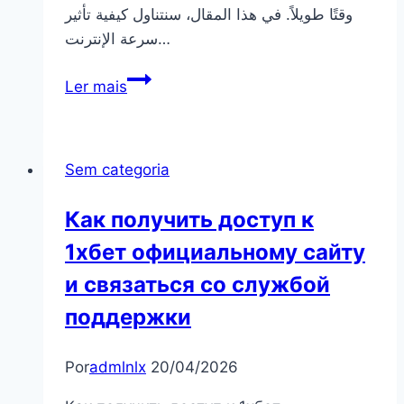
وقتًا طويلاً. في هذا المقال، سنتناول كيفية تأثير
سرعة الإنترنت…
كيف
Ler mais
تؤثر
سرعة
الإنترنت
Sem categoria
على
تنزيل
Как получить доступ к
برنامج
1хбет официальному сайту
1xbet
и связаться со службой
поддержки
Por
admlnlx
20/04/2026