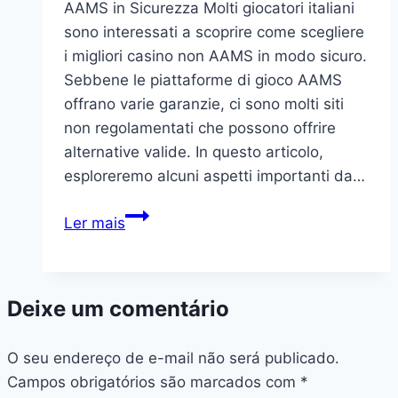
AAMS in Sicurezza Molti giocatori italiani
sono interessati a scoprire come scegliere
i migliori casino non AAMS in modo sicuro.
Sebbene le piattaforme di gioco AAMS
offrano varie garanzie, ci sono molti siti
non regolamentati che possono offrire
alternative valide. In questo articolo,
esploreremo alcuni aspetti importanti da…
Guida
Ler mais
alla
Scelta
dei
Deixe um comentário
Migliori
Casino
O seu endereço de e-mail não será publicado.
Non
Campos obrigatórios são marcados com
AAMS
*