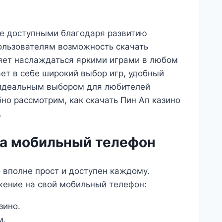
ее доступными благодаря развитию
пользователям возможность скачать
яет наслаждаться яркими играми в любом
ет в себе широкий выбор игр, удобный
 идеальным выбором для любителей
бно рассмотрим, как скачать Пин Ап казино
.
 на мобильный телефон
 вполне прост и доступен каждому.
жение на свой мобильный телефон:
зино.
м.