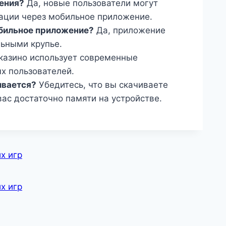
жения?
Да, новые пользователи могут
рации через мобильное приложение.
обильное приложение?
Да, приложение
льными крупье.
казино использует современные
х пользователей.
ивается?
Убедитесь, что вы скачиваете
вас достаточно памяти на устройстве.
х игр
х игр