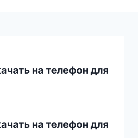
качать на телефон для
качать на телефон для