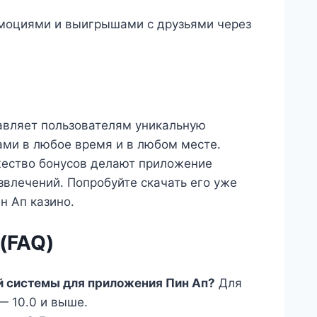
моциями и выигрышами с друзьями через
авляет пользователям уникальную
ми в любое время и в любом месте.
жество бонусов делают приложение
влечений. Попробуйте скачать его уже
н Ап казино.
(FAQ)
й системы для приложения Пин Ап?
Для
— 10.0 и выше.