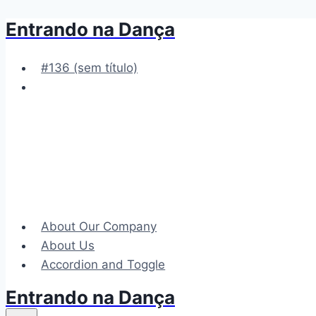
Entrando na Dança
Pular
para
o
#136 (sem título)
Conteúdo
About Our Company
About Us
Accordion and Toggle
Entrando na Dança