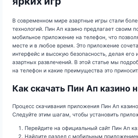
ярких игр
В современном мире азартные игры стали бол
технологий. Пин Ап казино предлагает своим 
мобильное приложение на телефон, что позвол
месте и в любое время. Это приложение сочета
интерфейс и высокую безопасность, делая его
азартных развлечений. В этой статье мы подро
на телефон и какие преимущества это приносит
Как скачать Пин Ап казино
Процесс скачивания приложения Пин Ап казино
Следуйте этим шагам, чтобы установить прило
Перейдите на официальный сайт Пин Ап ка
Найдите раздел с мобильным приложение