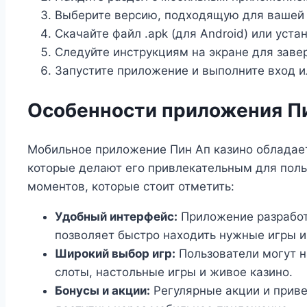
Выберите версию, подходящую для вашей о
Скачайте файл .apk (для Android) или уста
Следуйте инструкциям на экране для заве
Запустите приложение и выполните вход и
Особенности приложения Пи
Мобильное приложение Пин Ап казино обладае
которые делают его привлекательным для поль
моментов, которые стоит отметить:
Удобный интерфейс:
Приложение разработа
позволяет быстро находить нужные игры и
Широкий выбор игр:
Пользователи могут 
слоты, настольные игры и живое казино.
Бонусы и акции:
Регулярные акции и приве