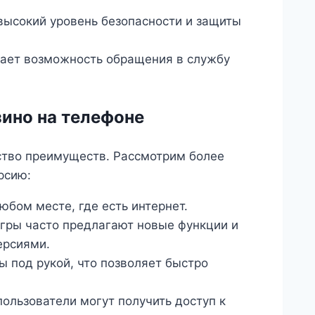
ысокий уровень безопасности и защиты
ает возможность обращения в службу
зино на телефоне
ство преимуществ. Рассмотрим более
рсию:
юбом месте, где есть интернет.
ры часто предлагают новые функции и
ерсиями.
 под рукой, что позволяет быстро
ользователи могут получить доступ к