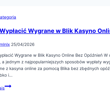
ategoria
 Wypłacić Wygrane w Blik Kasyno Onl
mlnlx
25/04/2026
ypłacić Wygrane w Blik Kasyno Online Bez Opóźnień W d
, a jednym z najpopularniejszych sposobów wypłaty wygr
ne z kasyna online za pomocą Blika bez zbędnych opóź
ybko i…
Jak
ais
Wypłacić
Wygrane
w