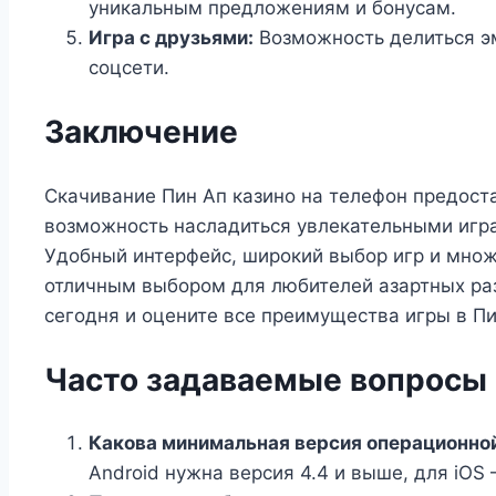
уникальным предложениям и бонусам.
Игра с друзьями:
Возможность делиться э
соцсети.
Заключение
Скачивание Пин Ап казино на телефон предост
возможность насладиться увлекательными игра
Удобный интерфейс, широкий выбор игр и мно
отличным выбором для любителей азартных раз
сегодня и оцените все преимущества игры в Пи
Часто задаваемые вопросы 
Какова минимальная версия операционно
Android нужна версия 4.4 и выше, для iOS 