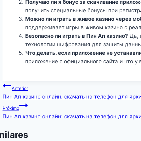
Получаю ли я бонус за скачивание прило
получить специальные бонусы при регист
Можно ли играть в живое казино через м
поддерживает игры в живом казино с реа
Безопасно ли играть в Пин Ап казино?
Да, 
технологии шифрования для защиты данны
Что делать, если приложение не устанавл
приложение с официального сайта и что у 
Navegação
Anterior
Пин Ап казино онлайн: скачать на телефон для ярки
de
Próximo
Post
Пин Ап казино онлайн: скачать на телефон для ярки
milares