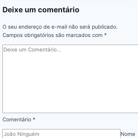
AAMS:
Deixe um comentário
Panoramica
dei
O seu endereço de e-mail não será publicado.
metodi
Campos obrigatórios são marcados com
di
*
pagamento
Comentário
*
Nome