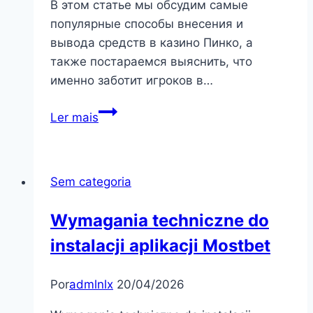
В этом статье мы обсудим самые
популярные способы внесения и
вывода средств в казино Пинко, а
также постараемся выяснить, что
именно заботит игроков в…
Платежные
Ler mais
методы
в
казино
Sem categoria
Пинко:
Обсуждение
Wymagania techniczne do
в
instalacji aplikacji Mostbet
отзывах
Por
admlnlx
20/04/2026