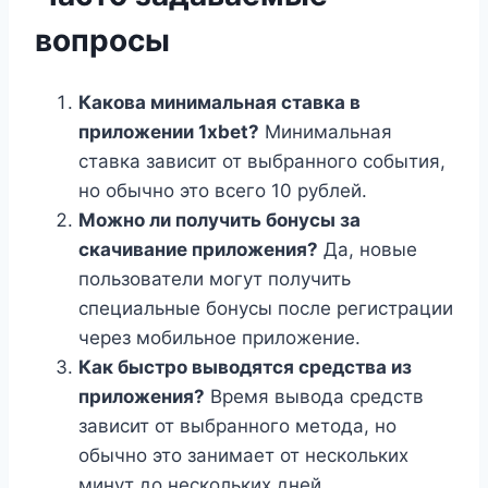
вопросы
Какова минимальная ставка в
приложении 1xbet?
Минимальная
ставка зависит от выбранного события,
но обычно это всего 10 рублей.
Можно ли получить бонусы за
скачивание приложения?
Да, новые
пользователи могут получить
специальные бонусы после регистрации
через мобильное приложение.
Как быстро выводятся средства из
приложения?
Время вывода средств
зависит от выбранного метода, но
обычно это занимает от нескольких
минут до нескольких дней.