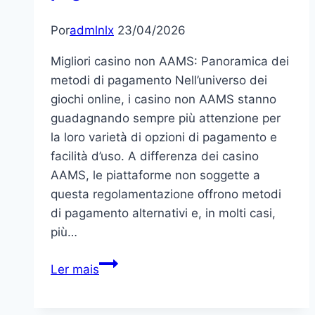
к
играм
Por
admlnlx
23/04/2026
Migliori casino non AAMS: Panoramica dei
metodi di pagamento Nell’universo dei
giochi online, i casino non AAMS stanno
guadagnando sempre più attenzione per
la loro varietà di opzioni di pagamento e
facilità d’uso. A differenza dei casino
AAMS, le piattaforme non soggette a
questa regolamentazione offrono metodi
di pagamento alternativi e, in molti casi,
più…
Migliori
Ler mais
casino
non