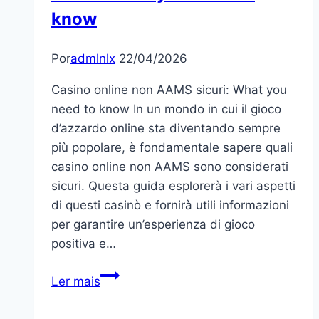
into
know
Casual
Gaming
Por
admlnlx
22/04/2026
Apps
Casino online non AAMS sicuri: What you
need to know In un mondo in cui il gioco
d’azzardo online sta diventando sempre
più popolare, è fondamentale sapere quali
casino online non AAMS sono considerati
sicuri. Questa guida esplorerà i vari aspetti
di questi casinò e fornirà utili informazioni
per garantire un’esperienza di gioco
positiva e…
Casino
Ler mais
online
non