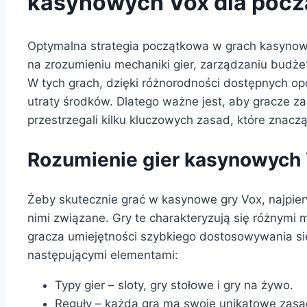
kasynowych Vox dla pocz
Optymalna strategia początkowa w grach kasynowy
na zrozumieniu mechaniki gier, zarządzaniu budże
W tych grach, dzięki różnorodności dostępnych op
utraty środków. Dlatego ważne jest, aby gracze z
przestrzegali kilku kluczowych zasad, które znacz
Rozumienie gier kasynowych
Żeby skutecznie grać w kasynowe gry Vox, najpie
nimi związane. Gry te charakteryzują się różnym
gracza umiejętności szybkiego dostosowywania się
następującymi elementami:
Typy gier – sloty, gry stołowe i gry na żywo.
Reguły – każda gra ma swoje unikatowe zasad