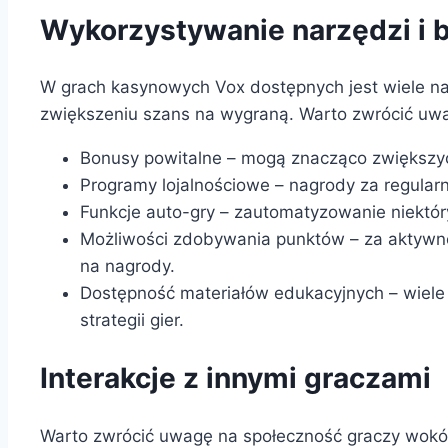
Wykorzystywanie narzędzi i
W grach kasynowych Vox dostępnych jest wiele n
zwiększeniu szans na wygraną. Warto zwrócić uw
Bonusy powitalne – mogą znacząco zwiększyć
Programy lojalnościowe – nagrody za regularn
Funkcje auto-gry – zautomatyzowanie niektó
Możliwości zdobywania punktów – za aktywno
na nagrody.
Dostępność materiałów edukacyjnych – wiele k
strategii gier.
Interakcje z innymi graczami
Warto zwrócić uwagę na społeczność graczy wokół k