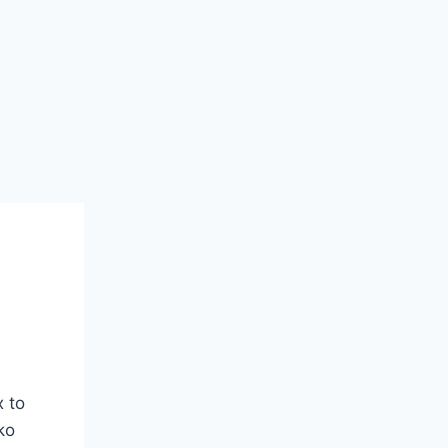
 to
ko