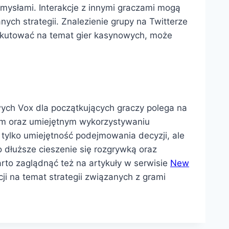
omysłami. Interakcje z innymi graczami mogą
ch strategii. Znalezienie grupy na Twitterze
dyskutować na temat gier kasynowych, może
ych Vox dla początkujących graczy polega na
em oraz umiejętnym wykorzystywaniu
 tylko umiejętność podejmowania decyzji, ale
 dłuższe cieszenie się rozgrywką oraz
rto zaglądnąć też na artykuły w serwisie
New
ji na temat strategii związanych z grami