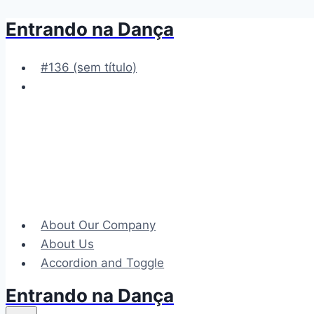
Entrando na Dança
Pular
para
o
#136 (sem título)
Conteúdo
About Our Company
About Us
Accordion and Toggle
Entrando na Dança