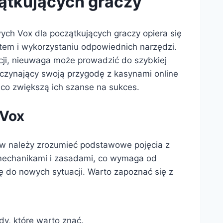
ątkujących graczy
ch Vox dla początkujących graczy opiera się
tem i wykorzystaniu odpowiednich narzędzi.
cji, nieuwaga może prowadzić do szybkiej
aczynający swoją przygodę z kasynami online
ąco zwiększą ich szanse na sukces.
 Vox
rw należy zrozumieć podstawowe pojęcia z
i mechanikami i zasadami, co wymaga od
 do nowych sytuacji. Warto zapoznać się z
y, które warto znać.