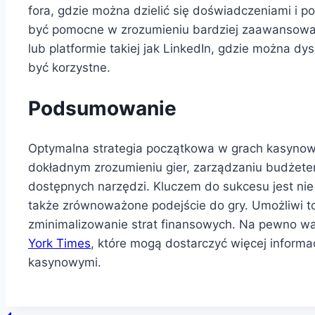
fora, gdzie można dzielić się doświadczeniami i p
być pomocne w zrozumieniu bardziej zaawansowany
lub platformie takiej jak LinkedIn, gdzie można 
być korzystne.
Podsumowanie
Optymalna strategia początkowa w grach kasynow
dokładnym zrozumieniu gier, zarządzaniu budżet
dostępnych narzędzi. Kluczem do sukcesu jest nie
także zrównoważone podejście do gry. Umożliwi to
zminimalizowanie strat finansowych. Na pewno wa
York Times
, które mogą dostarczyć więcej informac
kasynowymi.