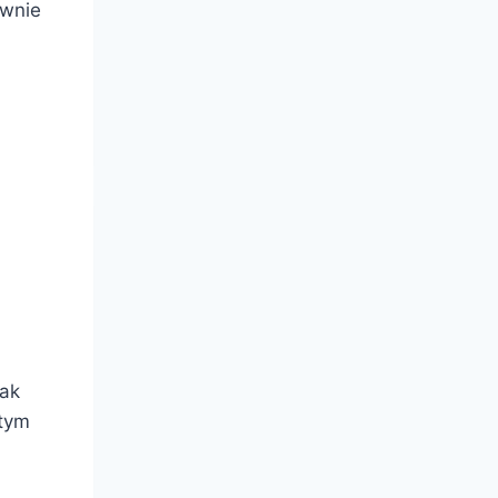
ywnie
jak
 tym