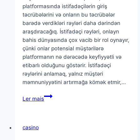
platformasında istifadəçilərin giriş
təcrübələrini və onların bu təcrübələr
barədə verdikləri rəyləri daha dərindən
araşdıracağıq. İstifadəçi rəyləri, onlayn
bahis dünyasında çox vacib bir rol oynayır,
çünki onlar potensial müştərilərə
platformanın nə dərəcədə keyfiyyətli və
etibarlı olduğunu göstərir. İstifadəçi
rəylərini anlamaq, yalnız müştəri
məmnuniyyətini artırmağa kömək etmir,…
Mostbet
Ler mais
Giriş
Təcrübəsi
Üzrə
casino
İstifadəçi
Rəylərini