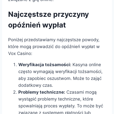
Najczęstsze przyczyny
opóźnień wypłat
Poniżej przedstawiamy najczęstsze powody,
które mogą prowadzić do opóźnień wypłat w
Vox Casino:
Weryfikacja tożsamości:
Kasyna online
często wymagają weryfikacji tożsamości,
aby zapobiec oszustwom. Może to zająć
dodatkowy czas.
Problemy techniczne:
Czasami mogą
wystąpić problemy techniczne, które
spowalniają proces wypłaty. To może być
związane z systemem płatności lub