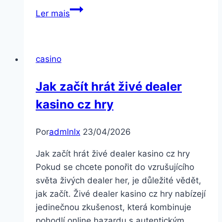
Optymalna
Ler mais
strategia
początkowa
w
casino
grach
kasynowych
Jak začít hrát živé dealer
Vox
kasino cz hry
dla
początkujących
graczy
Por
admlnlx
23/04/2026
Jak začít hrát živé dealer kasino cz hry
Pokud se chcete ponořit do vzrušujícího
světa živých dealer her, je důležité vědět,
jak začít. Živé dealer kasino cz hry nabízejí
jedinečnou zkušenost, která kombinuje
pohodlí online hazardu s autentickým