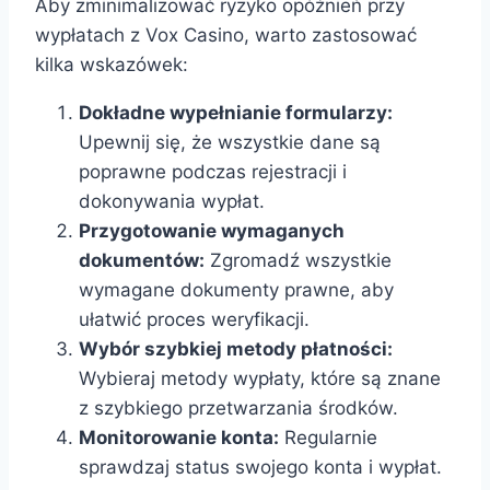
Aby zminimalizować ryzyko opóźnień przy
wypłatach z Vox Casino, warto zastosować
kilka wskazówek:
Dokładne wypełnianie formularzy:
Upewnij się, że wszystkie dane są
poprawne podczas rejestracji i
dokonywania wypłat.
Przygotowanie wymaganych
dokumentów:
Zgromadź wszystkie
wymagane dokumenty prawne, aby
ułatwić proces weryfikacji.
Wybór szybkiej metody płatności:
Wybieraj metody wypłaty, które są znane
z szybkiego przetwarzania środków.
Monitorowanie konta:
Regularnie
sprawdzaj status swojego konta i wypłat.