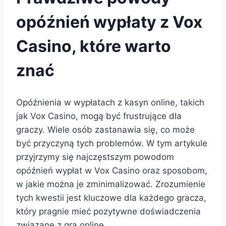
opóźnień wypłaty z Vox
Casino, które warto
znać
Opóźnienia w wypłatach z kasyn online, takich
jak Vox Casino, mogą być frustrujące dla
graczy. Wiele osób zastanawia się, co może
być przyczyną tych problemów. W tym artykule
przyjrzymy się najczęstszym powodom
opóźnień wypłat w Vox Casino oraz sposobom,
w jakie można je zminimalizować. Zrozumienie
tych kwestii jest kluczowe dla każdego gracza,
który pragnie mieć pozytywne doświadczenia
związane z grą online.