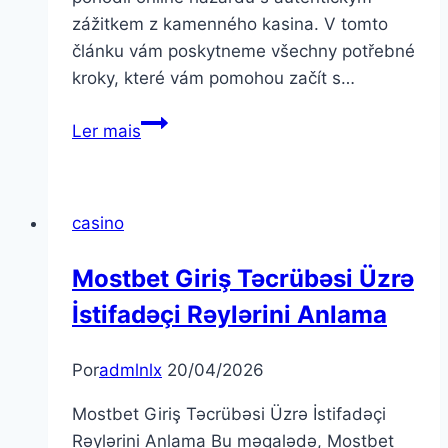
zážitkem z kamenného kasina. V tomto
článku vám poskytneme všechny potřebné
kroky, které vám pomohou začít s…
Jak
Ler mais
začít
hrát
živé
casino
dealer
kasino
Mostbet Giriş Təcrübəsi Üzrə
cz
İstifadəçi Rəylərini Anlama
hry
Por
admlnlx
20/04/2026
Mostbet Giriş Təcrübəsi Üzrə İstifadəçi
Rəylərini Anlama Bu məqalədə, Mostbet