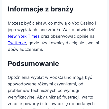
Informacje z branży
Możesz być ciekaw, co mówią o Vox Casino i
jego wypłatach inne źródła. Warto odwiedzić:
New York Times
oraz obserwować opinie na
Twitterze
, gdzie użytkownicy dzielą się swoimi
doświadczeniami.
Podsumowanie
Opóźnienia wypłat w Vox Casino mogą być
spowodowane różnymi czynnikami, od
problemów technicznych po wymogi
weryfikacyjne. Aby uniknąć frustracji, warto
znać te powody i stosować się do podanych