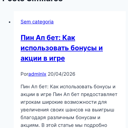
Sem categoria
Пин Ап бет: Как
использовать бонусы и
акции в игре
Por
admlnlx
20/04/2026
Пин Ап бет: Как использовать бонусы и
акции в игре Пин Ап бет предоставляет
игрокам широкие возможности для
увеличения своих шансов на выигрыш
благодаря различным бонусам и
акциям. В этой статье мы подробно