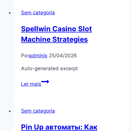
Пин
Sem categoria
Ап
бетинг
Spellwin Casino Slot
в
Machine Strategies
инстаграме
для
лучших
Por
admlnlx
25/04/2026
акций!
Auto-generated excerpt
Spellwin
Ler mais
Casino
Slot
Machine
Sem categoria
Strategies
Pin Up автоматы: Как