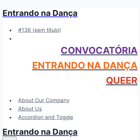
Entrando na Dança
Pular
para
o
#136 (sem título)
Conteúdo
CONVOCATÓRIA
ENTRANDO NA DANÇA
QUEER
About Our Company
About Us
Accordion and Toggle
Entrando na Dança