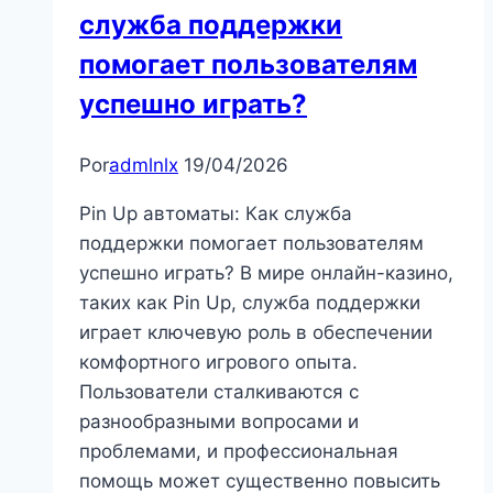
служба поддержки
помогает пользователям
успешно играть?
Por
admlnlx
19/04/2026
Pin Up автоматы: Как служба
поддержки помогает пользователям
успешно играть? В мире онлайн-казино,
таких как Pin Up, служба поддержки
играет ключевую роль в обеспечении
комфортного игрового опыта.
Пользователи сталкиваются с
разнообразными вопросами и
проблемами, и профессиональная
помощь может существенно повысить