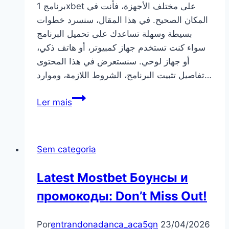
برنامج 1xbet على مختلف الأجهزة، فأنت في
المكان الصحيح. في هذا المقال، سنسرد خطوات
بسيطة وسهلة تساعدك على تحميل البرنامج
سواء كنت تستخدم جهاز كمبيوتر، أو هاتف ذكي،
أو جهاز لوحي. سنستعرض في هذا المحتوى
تفاصيل تثبيت البرنامج، الشروط اللازمة، وموارد…
أفضل
Ler mais
طرق
لتحميل
برنامج
Sem categoria
1xbet
للأجهزة
Latest Mostbet Боунсы и
المختلفة
промокоды: Don’t Miss Out!
Por
entrandonadanca_aca5gn
23/04/2026