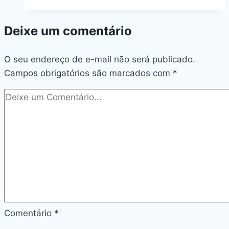
Боунсы
и
Deixe um comentário
промокоды:
Don’t
O seu endereço de e-mail não será publicado.
Miss
Campos obrigatórios são marcados com
Out!
*
Comentário
*