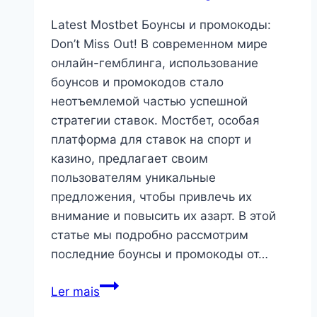
Latest Mostbet Боунсы и промокоды:
Don’t Miss Out! В современном мире
онлайн-гемблинга, использование
боунсов и промокодов стало
неотъемлемой частью успешной
стратегии ставок. Мостбет, особая
платформа для ставок на спорт и
казино, предлагает своим
пользователям уникальные
предложения, чтобы привлечь их
внимание и повысить их азарт. В этой
статье мы подробно рассмотрим
последние боунсы и промокоды от…
Latest
Ler mais
Mostbet