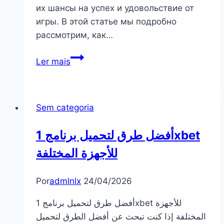
их шансы на успех и удовольствие от
игры. В этой статье мы подробно
рассмотрим, как…
Pin
Ler mais
Up
автоматы:
Как
Sem categoria
служба
поддержки
أفضل طرق لتحميل برنامج 1xbet
помогает
пользователям
للأجهزة المختلفة
успешно
играть?
Por
admlnlx
24/04/2026
أفضل طرق لتحميل برنامج 1xbet للأجهزة
المختلفة إذا كنت تبحث عن أفضل الطرق لتحميل