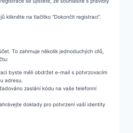
gistrace se ujistěte, že souhlasíte s pravidly
 klikněte na tlačítko “Dokončit registraci”.
účet. To zahrnuje několik jednoduchých cílů,
čtu:
raci byste měli obdržet e-mail s potvrzovacím
ou adresu.
adováno zaslání kódu na vaše telefonní
hrávejte doklady pro potvrzení vaší identity