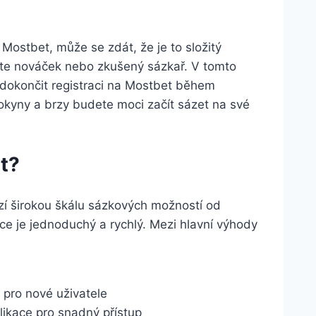
Mostbet, může se zdát, že je to složitý
 jste nováček nebo zkušený sázkař. V tomto
dokončit registraci na Mostbet během
okyny a brzy budete moci začít sázet na své
t?
zí širokou škálu sázkových možností od
ce je jednoduchý a rychlý. Mezi hlavní výhody
 pro nové uživatele
likace pro snadný přístup