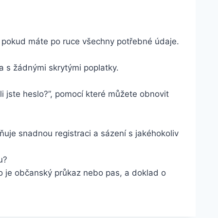
, pokud máte po ruce všechny potřebné údaje.
a s žádnými skrytými poplatky.
i jste heslo?”, pomocí které můžete obnovit
uje snadnou registraci a sázení s jakéhokoliv
u?
o je občanský průkaz nebo pas, a doklad o