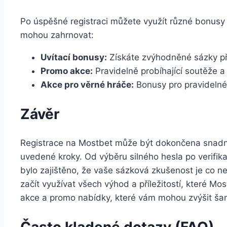
Po úspěšné registraci můžete využít různé bonusy 
mohou zahrnovat:
Uvítací bonusy:
Získáte zvýhodněné sázky př
Promo akce:
Pravidelně probíhající soutěže a
Akce pro věrné hráče:
Bonusy pro pravidelné 
Závěr
Registrace na Mostbet může být dokončena snadn
uvedené kroky. Od výběru silného hesla po verifika
bylo zajištěno, že vaše sázková zkušenost je co ne
začít využívat všech výhod a příležitostí, které M
akce a promo nabídky, které vám mohou zvýšit šan