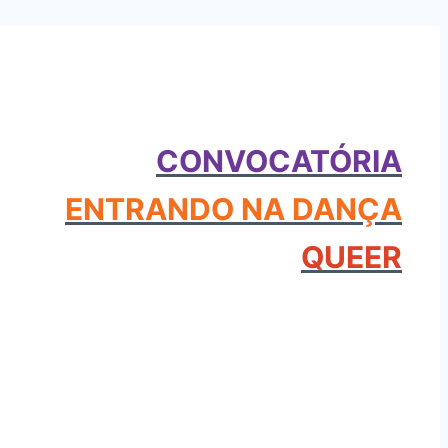
CONVOCATÓRIA
ENTRANDO NA DANÇA
QUEER