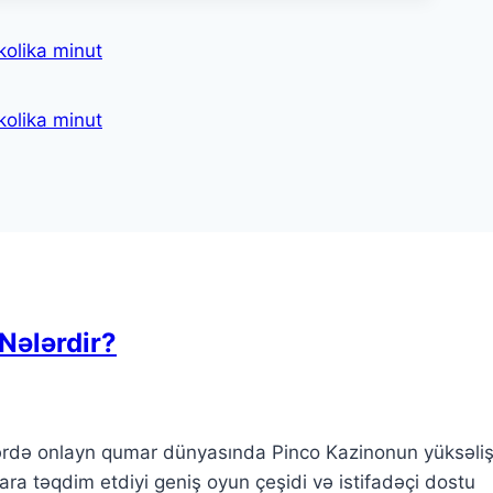
olika minut
olika minut
Nələrdir?
ərdə onlayn qumar dünyasında Pinco Kazinonun yüksəlişi
ara təqdim etdiyi geniş oyun çeşidi və istifadəçi dostu