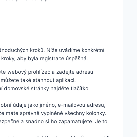
ednoduchých kroků. Níže uvádíme konkrétní
o kroky, aby byla registrace úspěšná.
te webový prohlížeč a zadejte adresu
 můžete také stáhnout aplikaci.
í domovské stránky najděte tlačítko
obní údaje jako jméno, e-mailovou adresu,
, že máte správně vyplněné všechny kolonky.
bezpečné a snadno si ho zapamatujete. Je to