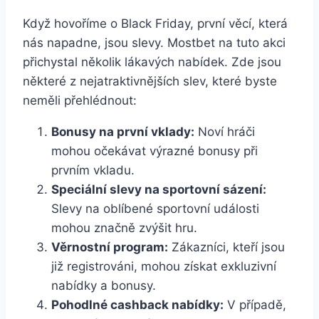
Když hovoříme o Black Friday, první věcí, která
nás napadne, jsou slevy. Mostbet na tuto akci
přichystal několik lákavých nabídek. Zde jsou
některé z nejatraktivnějších slev, které byste
neměli přehlédnout:
Bonusy na první vklady:
Noví hráči
mohou očekávat výrazné bonusy při
prvním vkladu.
Speciální slevy na sportovní sázení:
Slevy na oblíbené sportovní události
mohou značně zvýšit hru.
Věrnostní program:
Zákazníci, kteří jsou
již registrováni, mohou získat exkluzivní
nabídky a bonusy.
Pohodlné cashback nabídky:
V případě,