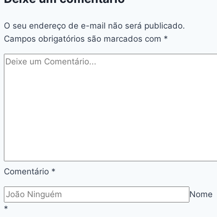
Sportowych
O seu endereço de e-mail não será publicado.
Campos obrigatórios são marcados com
*
Comentário
*
Nome
*