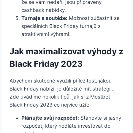
že se vám nedaří, jsou připraveny
cashback nabídky.
Turnaje a soutěže:
Možnost zúčastnit se
speciálních Black Friday turnajů s
atraktivními výhrami.
Jak maximalizovat výhody z
Black Friday 2023
Abychom skutečně využili příležitost, jakou
Black Friday nabízí, je důležité mít strategii.
Zde uvádíme několik tipů, jak si z Mostbet
Black Friday 2023 co nejvíce užít:
Plánujte svůj rozpočet:
Stanovte si jasný
rozpočet, který hodláte investovat do