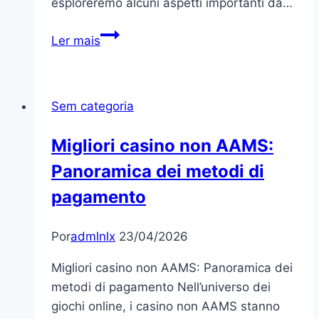
esploreremo alcuni aspetti importanti da…
Guida
Ler mais
alla
Scelta
dei
Sem categoria
Migliori
Casino
Migliori casino non AAMS:
Non
Panoramica dei metodi di
AAMS
in
pagamento
Sicurezza
Por
admlnlx
23/04/2026
Migliori casino non AAMS: Panoramica dei
metodi di pagamento Nell’universo dei
giochi online, i casino non AAMS stanno