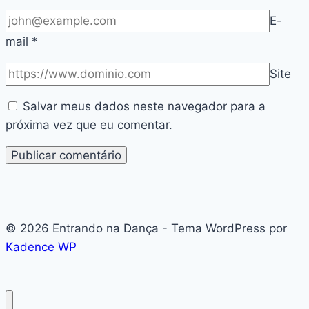
E-
mail
*
Site
Salvar meus dados neste navegador para a
próxima vez que eu comentar.
© 2026 Entrando na Dança - Tema WordPress por
Kadence WP