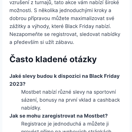
vzrušení z turnajů, tato akce vám nabízí široké
možnosti. S několika jednoduchými kroky a
dobrou přípravou můžete maximalizovat své
zážitky a výhody, které Black Friday nabízí.
Nezapomeňte se registrovat, sledovat nabídky
a především si užít zábavu.
Často kladené otázky
Jaké slevy budou k dispozici na Black Friday
2023?
Mostbet nabízí různé slevy na sportovní
sázení, bonusy na první vklad a cashback
nabídky.
Jak se mohu zaregistrovat na Mostbet?
Registrace je jednoduchá a můžete ji
provést přímo na webových stránkách