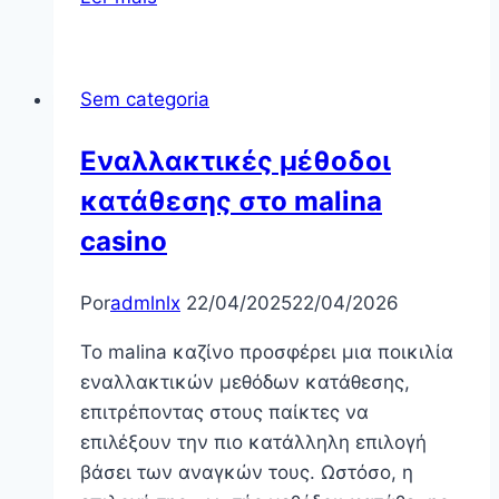
ilhamlanan
Mostbet
AZ
Sem categoria
dəstək
xidməti
Εναλλακτικές μέθοδοι
təhlili
κατάθεσης στο malina
casino
Por
admlnlx
22/04/2025
22/04/2026
Το malina καζίνο προσφέρει μια ποικιλία
εναλλακτικών μεθόδων κατάθεσης,
επιτρέποντας στους παίκτες να
επιλέξουν την πιο κατάλληλη επιλογή
βάσει των αναγκών τους. Ωστόσο, η