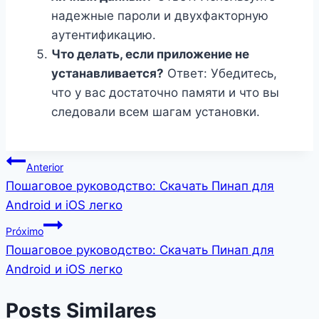
надежные пароли и двухфакторную
аутентификацию.
Что делать, если приложение не
устанавливается?
Ответ: Убедитесь,
что у вас достаточно памяти и что вы
следовали всем шагам установки.
Navegação
Anterior
Пошаговое руководство: Скачать Пинап для
de
Android и iOS легко
Post
Próximo
Пошаговое руководство: Скачать Пинап для
Android и iOS легко
Posts Similares