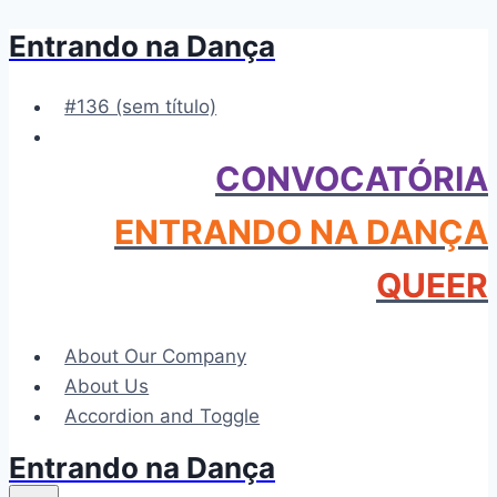
Entrando na Dança
Pular
para
o
#136 (sem título)
Conteúdo
CONVOCATÓRIA
ENTRANDO NA DANÇA
QUEER
About Our Company
About Us
Accordion and Toggle
Entrando na Dança