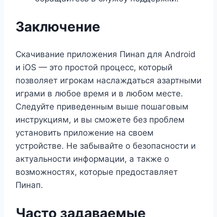
Заключение
Скачивание приложения Пинап для Android
и iOS — это простой процесс, который
позволяет игрокам наслаждаться азартными
играми в любое время и в любом месте.
Следуйте приведенным выше пошаговым
инструкциям, и вы сможете без проблем
установить приложение на своем
устройстве. Не забывайте о безопасности и
актуальности информации, а также о
возможностях, которые предоставляет
Пинап.
Часто задаваемые