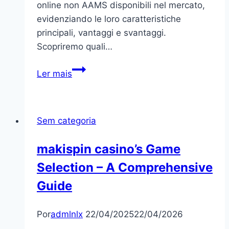
online non AAMS disponibili nel mercato,
evidenziando le loro caratteristiche
principali, vantaggi e svantaggi.
Scopriremo quali…
Confronto
Ler mais
tra
i
migliori
Sem categoria
casino
online
makispin casino’s Game
non
Selection – A Comprehensive
AAMS
disponibili
Guide
Por
admlnlx
22/04/2025
22/04/2026