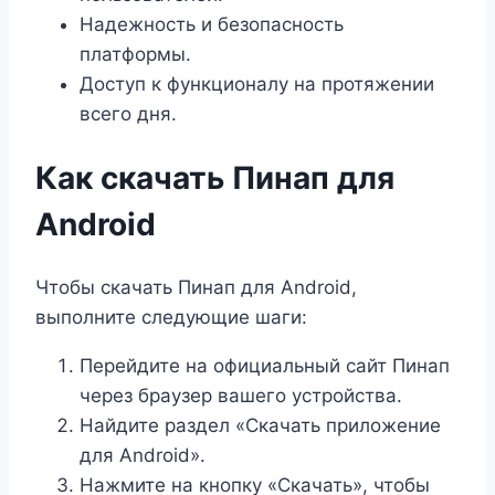
Надежность и безопасность
платформы.
Доступ к функционалу на протяжении
всего дня.
Как скачать Пинап для
Android
Чтобы скачать Пинап для Android,
выполните следующие шаги:
Перейдите на официальный сайт Пинап
через браузер вашего устройства.
Найдите раздел «Скачать приложение
для Android».
Нажмите на кнопку «Скачать», чтобы