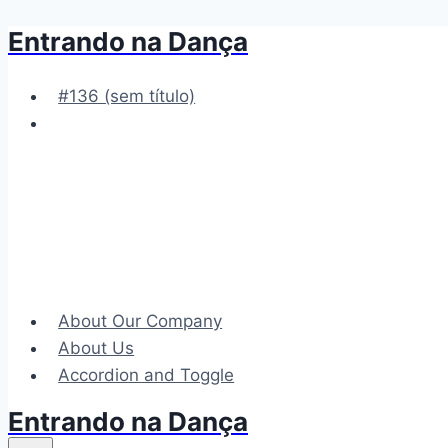
Entrando na Dança
Pular
para
o
#136 (sem título)
Conteúdo
About Our Company
About Us
Accordion and Toggle
Entrando na Dança