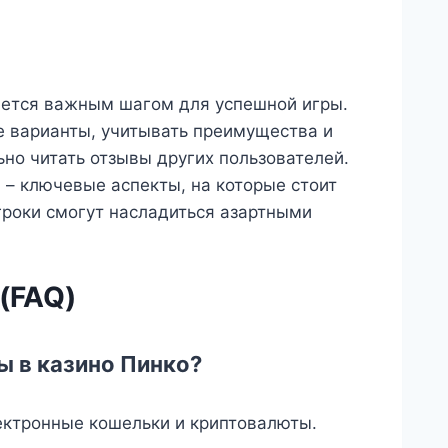
яется важным шагом для успешной игры.
е варианты, учитывать преимущества и
но читать отзывы других пользователей.
 – ключевые аспекты, на которые стоит
роки смогут насладиться азартными
(FAQ)
ы в казино Пинко?
лектронные кошельки и криптовалюты.