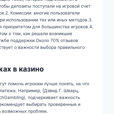
 чтобы депозиты поступали на игровой счет
ок.2. Комиссии: многие пользователи
и использовании тех или иных методов.3.
я приоритетом для большинства игроков.4.
том о том, как решали возникшие
лужбе поддержки.Около 70% отзывов
ствует о важности выбора правильного
ах в казино
ут помочь игрокам лучше понять, на что
латежа. Например, [Дэвид Г. Шварц,
archGambling), подчеркивает важность
рекомендует выбирать проверенные и
ь возможных проблем.