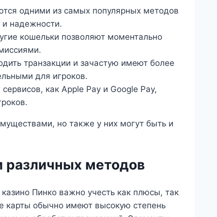
аются одними из самых популярных методов
 и надежности.
и другие кошельки позволяют моментально
миссиями.
дить транзакции и зачастую имеют более
ельными для игроков.
сервисов, как Apple Pay и Google Pay,
гроков.
муществами, но также у них могут быть и
и различных методов
казино Пинко важно учесть как плюсы, так
ие карты обычно имеют высокую степень