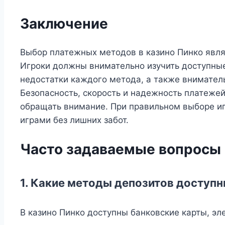
Заключение
Выбор платежных методов в казино Пинко явл
Игроки должны внимательно изучить доступны
недостатки каждого метода, а также вниматель
Безопасность, скорость и надежность платежей
обращать внимание. При правильном выборе иг
играми без лишних забот.
Часто задаваемые вопросы 
1. Какие методы депозитов доступн
В казино Пинко доступны банковские карты, э