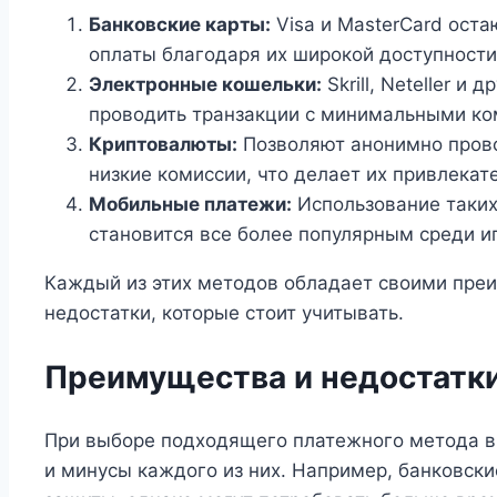
Банковские карты:
Visa и MasterCard ост
оплаты благодаря их широкой доступности
Электронные кошельки:
Skrill, Neteller 
проводить транзакции с минимальными ко
Криптовалюты:
Позволяют анонимно прово
низкие комиссии, что делает их привлекат
Мобильные платежи:
Использование таких 
становится все более популярным среди и
Каждый из этих методов обладает своими преи
недостатки, которые стоит учитывать.
Преимущества и недостатк
При выборе подходящего платежного метода в 
и минусы каждого из них. Например, банковск