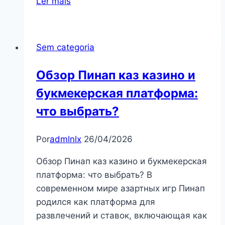
Ler mais
Early
Childhood
Education
Sem categoria
with
Interactive
Обзор Пинап каз казино и
Digital
букмекерская платформа:
Play
что выбрать?
Por
admlnlx
26/04/2026
Обзор Пинап каз казино и букмекерская
платформа: что выбрать? В
современном мире азартных игр Пинап
родился как платформа для
развлечений и ставок, включающая как