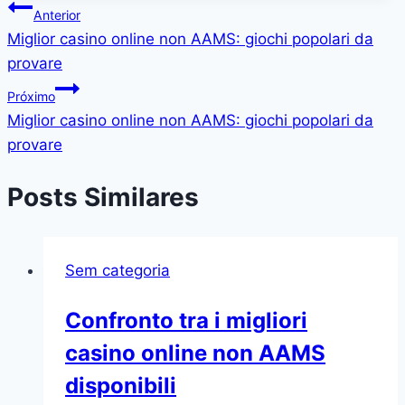
Navegação
Anterior
Miglior casino online non AAMS: giochi popolari da
de
provare
Post
Próximo
Miglior casino online non AAMS: giochi popolari da
provare
Posts Similares
Sem categoria
Confronto tra i migliori
casino online non AAMS
disponibili