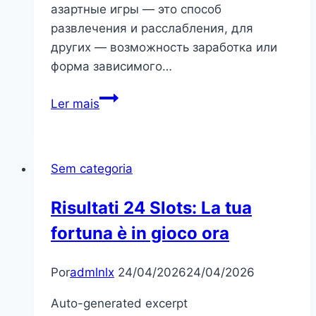
азартные игры — это способ
развлечения и расслабления, для
других — возможность заработка или
форма зависимого…
Пинко
Ler mais
казино
и
азартные
Sem categoria
игры:
увлечение
Risultati 24 Slots: La tua
или
fortuna è in gioco ora
стиль
жизни?
Por
admlnlx
24/04/2026
24/04/2026
Auto-generated excerpt