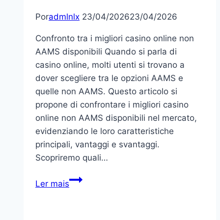
Por
admlnlx
23/04/2026
23/04/2026
Confronto tra i migliori casino online non
AAMS disponibili Quando si parla di
casino online, molti utenti si trovano a
dover scegliere tra le opzioni AAMS e
quelle non AAMS. Questo articolo si
propone di confrontare i migliori casino
online non AAMS disponibili nel mercato,
evidenziando le loro caratteristiche
principali, vantaggi e svantaggi.
Scopriremo quali…
Confronto
Ler mais
tra
i
migliori