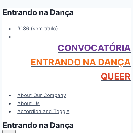
Entrando na Dança
Pular
para
o
#136 (sem título)
Conteúdo
CONVOCATÓRIA
ENTRANDO NA DANÇA
QUEER
About Our Company
About Us
Accordion and Toggle
Entrando na Dança