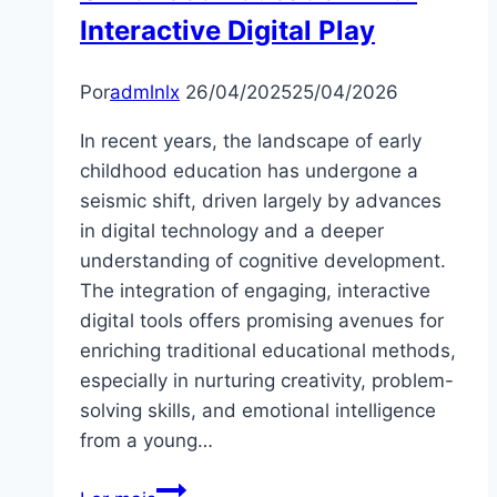
международных
Interactive Digital Play
игроков
Por
admlnlx
26/04/2025
25/04/2026
In recent years, the landscape of early
childhood education has undergone a
seismic shift, driven largely by advances
in digital technology and a deeper
understanding of cognitive development.
The integration of engaging, interactive
digital tools offers promising avenues for
enriching traditional educational methods,
especially in nurturing creativity, problem-
solving skills, and emotional intelligence
from a young…
Transforming