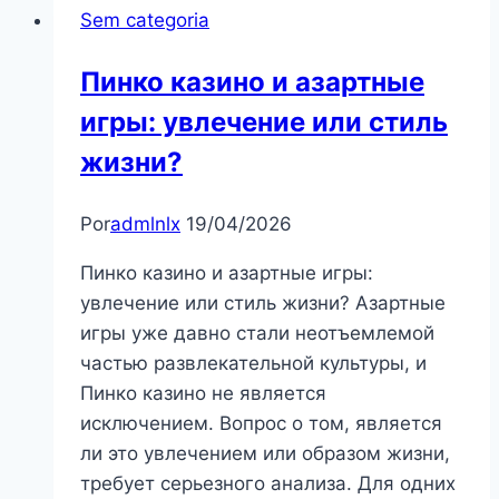
Sem categoria
casino
online
Пинко казино и азартные
non
игры: увлечение или стиль
AAMS
disponibili
жизни?
Por
admlnlx
19/04/2026
Пинко казино и азартные игры:
увлечение или стиль жизни? Азартные
игры уже давно стали неотъемлемой
частью развлекательной культуры, и
Пинко казино не является
исключением. Вопрос о том, является
ли это увлечением или образом жизни,
требует серьезного анализа. Для одних