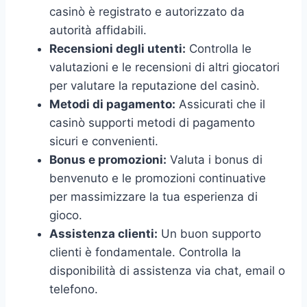
casinò è registrato e autorizzato da
autorità affidabili.
Recensioni degli utenti:
Controlla le
valutazioni e le recensioni di altri giocatori
per valutare la reputazione del casinò.
Metodi di pagamento:
Assicurati che il
casinò supporti metodi di pagamento
sicuri e convenienti.
Bonus e promozioni:
Valuta i bonus di
benvenuto e le promozioni continuative
per massimizzare la tua esperienza di
gioco.
Assistenza clienti:
Un buon supporto
clienti è fondamentale. Controlla la
disponibilità di assistenza via chat, email o
telefono.