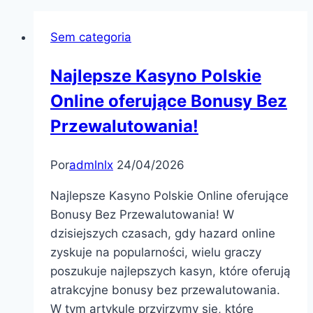
Sem categoria
Najlepsze Kasyno Polskie
Online oferujące Bonusy Bez
Przewalutowania!
Por
admlnlx
24/04/2026
Najlepsze Kasyno Polskie Online oferujące
Bonusy Bez Przewalutowania! W
dzisiejszych czasach, gdy hazard online
zyskuje na popularności, wielu graczy
poszukuje najlepszych kasyn, które oferują
atrakcyjne bonusy bez przewalutowania.
W tym artykule przyjrzymy się, które