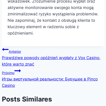
wskazówek. Zrozumienie procesu wypłat oraz
aktywne monitorowanie swojego konta mogą
zminimalizować ryzyko wystąpienia problemów.
Nie zapominaj, że kontakt z obsługą klienta to
kluczowy element w radzeniu sobie z
opóźnieniami.
Navegação
Anterior
Prawdziwe powody opóźnień wypłaty z Vox Casino,
de
które warto znać
Post
Próximo
Игры виртуальной реальности: Будущее в Pinco
Casino
Posts Similares