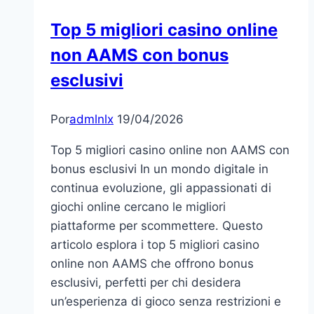
при
Top 5 migliori casino online
утере
non AAMS con bonus
данных
1xbet
esclusivi
Por
admlnlx
19/04/2026
Top 5 migliori casino online non AAMS con
bonus esclusivi In un mondo digitale in
continua evoluzione, gli appassionati di
giochi online cercano le migliori
piattaforme per scommettere. Questo
articolo esplora i top 5 migliori casino
online non AAMS che offrono bonus
esclusivi, perfetti per chi desidera
un’esperienza di gioco senza restrizioni e