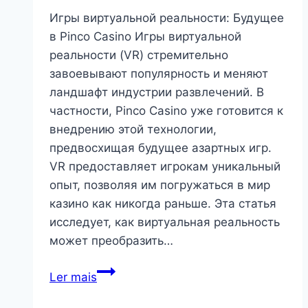
Игры виртуальной реальности: Будущее
в Pinco Casino Игры виртуальной
реальности (VR) стремительно
завоевывают популярность и меняют
ландшафт индустрии развлечений. В
частности, Pinco Casino уже готовится к
внедрению этой технологии,
предвосхищая будущее азартных игр.
VR предоставляет игрокам уникальный
опыт, позволяя им погружаться в мир
казино как никогда раньше. Эта статья
исследует, как виртуальная реальность
может преобразить…
Игры
Ler mais
виртуальной
реальности: