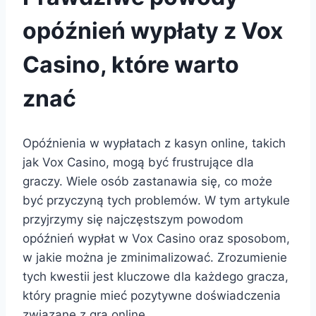
opóźnień wypłaty z Vox
Casino, które warto
znać
Opóźnienia w wypłatach z kasyn online, takich
jak Vox Casino, mogą być frustrujące dla
graczy. Wiele osób zastanawia się, co może
być przyczyną tych problemów. W tym artykule
przyjrzymy się najczęstszym powodom
opóźnień wypłat w Vox Casino oraz sposobom,
w jakie można je zminimalizować. Zrozumienie
tych kwestii jest kluczowe dla każdego gracza,
który pragnie mieć pozytywne doświadczenia
związane z grą online.