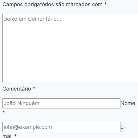
Campos obrigatórios são marcados com
*
Comentário
*
Nome
*
E-
mail
*