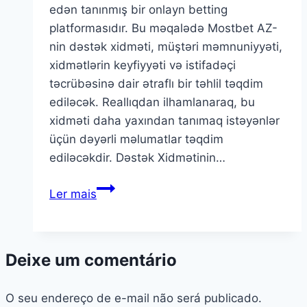
edən tanınmış bir onlayn betting
platformasıdır. Bu məqalədə Mostbet AZ-
nin dəstək xidməti, müştəri məmnuniyyəti,
xidmətlərin keyfiyyəti və istifadəçi
təcrübəsinə dair ətraflı bir təhlil təqdim
ediləcək. Reallıqdan ilhamlanaraq, bu
xidməti daha yaxından tanımaq istəyənlər
üçün dəyərli məlumatlar təqdim
ediləcəkdir. Dəstək Xidmətinin…
Reallıqdan
Ler mais
ilhamlanan
Mostbet
AZ
Deixe um comentário
dəstək
xidməti
O seu endereço de e-mail não será publicado.
təhlili