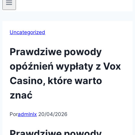
Uncategorized
Prawdziwe powody
opóźnień wypłaty z Vox
Casino, które warto
znać
Por
admlnlx
20/04/2026
Prawdziwe powody