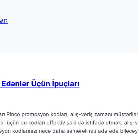
ší?
 Edənlər Üçün İpuçları
rı Pinco promosyon kodları, alış-veriş zamanı müştərilə
ər üçün bu kodları effektiv şəkildə istifadə etmək, alış-v
yon kodlarınızı necə daha səmərəli istifadə edə biləcəy