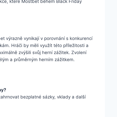
kce, které Mostbet během Black Friday
bet výrazně vynikají v porovnání s konkurencí
ám. Hráči by měli využít této příležitosti a
málně zvýšili svůj herní zážitek. Zvolení
ělým a průměrným herním zážitkem.
ay?
ahrnovat bezplatné sázky, vklady a další