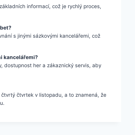
základních informací, což je rychlý proces,
tbet?
nání s jinými sázkovými kancelářemi, což
i kancelářemi?
, dostupnost her a zákaznický servis, aby
 čtvrtý čtvrtek v listopadu, a to znamená, že
u.