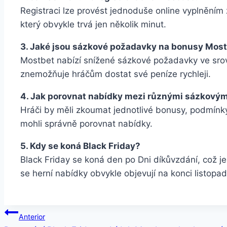
Registraci lze provést jednoduše online vyplněním 
který obvykle trvá jen několik minut.
3. Jaké jsou sázkové požadavky na bonusy Mos
Mostbet nabízí snížené sázkové požadavky ve srov
znemožňuje hráčům dostat své peníze rychleji.
4. Jak porovnat nabídky mezi různými sázkovým
Hráči by měli zkoumat jednotlivé bonusy, podmínky
mohli správně porovnat nabídky.
5. Kdy se koná Black Friday?
Black Friday se koná den po Dni díkůvzdání, což je
se herní nabídky obvykle objevují na konci listopad
Navegação
Anterior