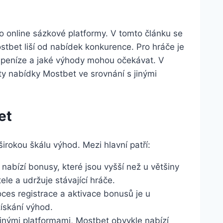
ro online sázkové platformy. V tomto článku se
stbet liší od nabídek konkurence. Pro hráče je
vé peníze a jaké výhody mohou očekávat. V
ty nabídky Mostbet ve srovnání s jinými
et
irokou škálu výhod. Mezi hlavní patří:
nabízí bonusy, které jsou vyšší než u většiny
le a udržuje stávající hráče.
ces registrace a aktivace bonusů je u
ískání výhod.
inými platformami, Mostbet obvykle nabízí