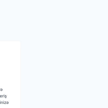
rə
eriş
inizə