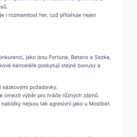
usů.
e i rozmanitost her, což přitahuje nejen
onkurencí, jako jsou Fortuna, Betano a Sazka,
zkové kanceláře poskytují stejné bonusy a
mi sázkovými požadavky.
e omezit výběr pro hráče různých zájmů.
 nabídky nejsou tak agresivní jako u Mostbet.