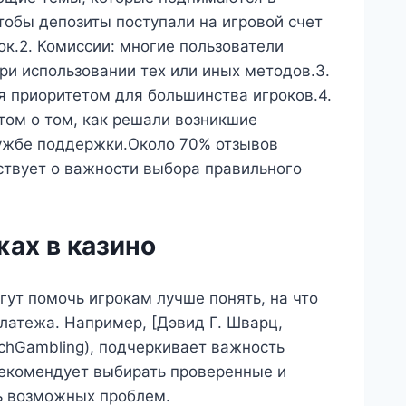
 чтобы депозиты поступали на игровой счет
ок.2. Комиссии: многие пользователи
и использовании тех или иных методов.3.
я приоритетом для большинства игроков.4.
том о том, как решали возникшие
лужбе поддержки.Около 70% отзывов
ствует о важности выбора правильного
ах в казино
ут помочь игрокам лучше понять, на что
латежа. Например, [Дэвид Г. Шварц,
archGambling), подчеркивает важность
рекомендует выбирать проверенные и
ь возможных проблем.