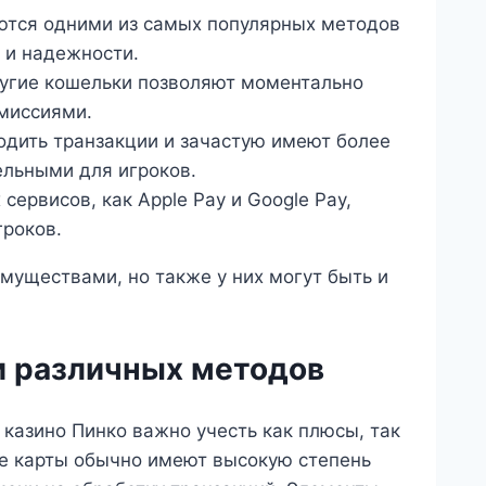
аются одними из самых популярных методов
 и надежности.
и другие кошельки позволяют моментально
миссиями.
дить транзакции и зачастую имеют более
ельными для игроков.
сервисов, как Apple Pay и Google Pay,
гроков.
муществами, но также у них могут быть и
и различных методов
казино Пинко важно учесть как плюсы, так
ие карты обычно имеют высокую степень