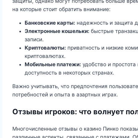
защиты, однако могут потребовать больше вре
на которые стоит обратить внимание:
Банковские карты:
надежность и защита да
Электронные кошельки:
быстрые транзакц
записи.
Криптовалюты:
приватность и низкие коми
криптовалютах.
Мобильные платежи:
удобство и простота 
доступность в некоторых странах.
Важно учитывать, что предпочтения пользовате
потребностей и опыта в азартных играх.
Отзывы игроков: что волнует по
Многочисленные отзывы о казино Пинко показы
различные аспекты, связанные с платежами. 