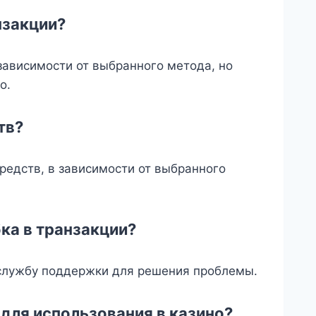
нзакции?
зависимости от выбранного метода, но
о.
тв?
редств, в зависимости от выбранного
бка в транзакции?
 службу поддержки для решения проблемы.
 для использования в казино?