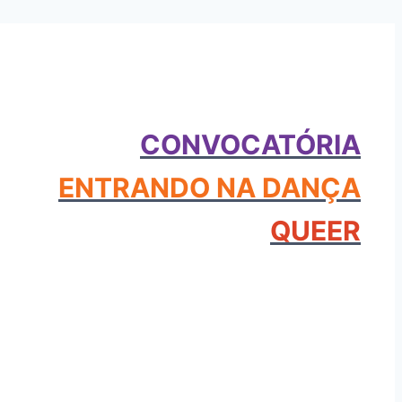
CONVOCATÓRIA
ENTRANDO NA DANÇA
QUEER