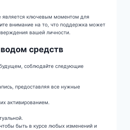
е является ключевым моментом для
ите внимание на то, что поддержка может
тверждения вашей личности.
ыводом средств
 будущем, соблюдайте следующие
апись, предоставляя все нужные
 их активированием.
туальной.
 чтобы быть в курсе любых изменений и