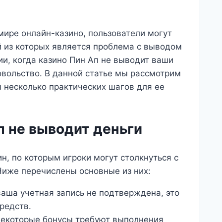
мире онлайн-казино, пользователи могут
й из которых является проблема с выводом
ии, когда казино Пин Ап не выводит ваши
овольство. В данной статье мы рассмотрим
несколько практических шагов для ее
п не выводит деньги
, по которым игроки могут столкнуться с
Ниже перечислены основные из них:
аша учетная запись не подтверждена, это
редств.
екоторые бонусы требуют выполнения