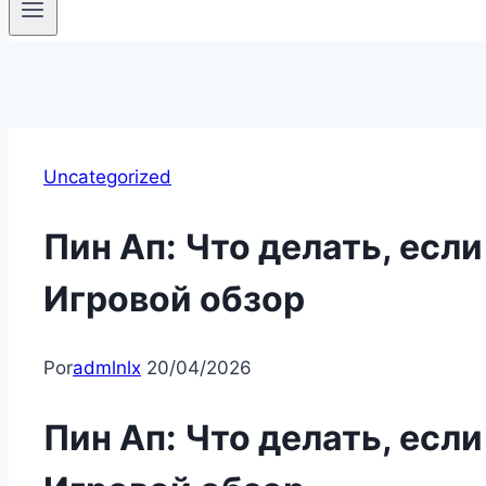
Uncategorized
Пин Ап: Что делать, есл
Игровой обзор
Por
admlnlx
20/04/2026
Пин Ап: Что делать, есл