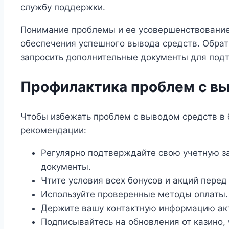
службу поддержки.
Понимание проблемы и ее усовершенствовани
обеспечения успешного вывода средств. Обрат
запросить дополнительные документы для под
Профилактика проблем с в
Чтобы избежать проблем с выводом средств в
рекомендации:
Регулярно подтверждайте свою учетную з
документы.
Чтите условия всех бонусов и акций перед
Используйте проверенные методы оплаты.
Держите вашу контактную информацию ак
Подписывайтесь на обновления от казино,