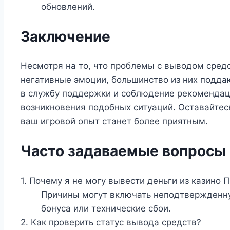
обновлений.
Заключение
Несмотря на то, что проблемы с выводом средс
негативные эмоции, большинство из них подд
в службу поддержки и соблюдение рекомендац
возникновения подобных ситуаций. Оставайтес
ваш игровой опыт станет более приятным.
Часто задаваемые вопросы 
1. Почему я не могу вывести деньги из казино 
Причины могут включать неподтвержденну
бонуса или технические сбои.
2. Как проверить статус вывода средств?