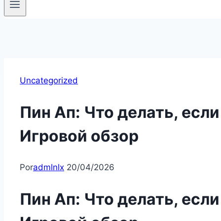
Uncategorized
Пин Ап: Что делать, есл
Игровой обзор
Por
admlnlx
20/04/2026
Пин Ап: Что делать, есл