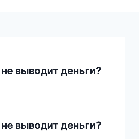
и не выводит деньги?
и не выводит деньги?