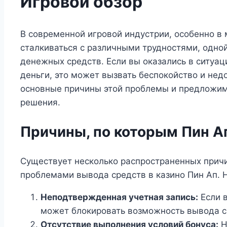
Игровой обзор
В современной игровой индустрии, особенно в 
сталкиваться с различными трудностями, одно
денежных средств. Если вы оказались в ситуац
деньги, это может вызвать беспокойство и нед
основные причины этой проблемы и предложим 
решения.
Причины, по которым Пин А
Существует несколько распространенных причин
проблемами вывода средств в казино Пин Ап. 
Неподтвержденная учетная запись:
Если в
может блокировать возможность вывода с
Отсутствие выполнения условий бонуса:
Н