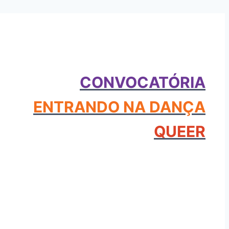
CONVOCATÓRIA
ENTRANDO NA DANÇA
QUEER