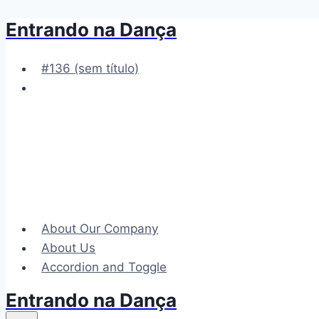
Entrando na Dança
Pular
para
o
#136 (sem título)
Conteúdo
About Our Company
About Us
Accordion and Toggle
Entrando na Dança