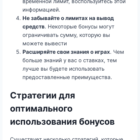
временной лимит, воспользуйтесь этой
информацией.
Не забывайте о лимитах на вывод
средств
. Некоторые бонусы могут
ограничивать сумму, которую вы
можете вывести
Расширяйте свои знания о играх
. Чем
больше знаний у вас о ставках, тем
лучше вы будете использовать
предоставленные преимущества.
Стратегии для
оптимального
использования бонусов
Существует несколько стратегий, которые