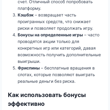
счет. Отличный способ попробовать
платформу.
Кэшбэк
– возвращает часть
проигранных средств, что снижает
риски и позволяет продолжать игру.
Бонусы на определенные игры
– часто
проводятся акции только для
конкретных игр или категорий, давая
возможность получить дополнительные
выигрыши.
Фриспины
– бесплатные вращения в
слотах, которые позволяют выиграть
реальные деньги без риска.
Как использовать бонусы
эффективно