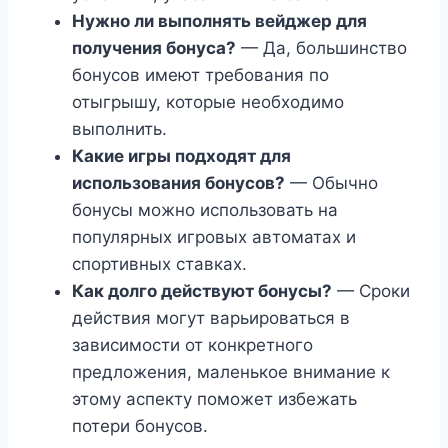
Нужно ли выполнять вейджер для
получения бонуса?
— Да, большинство
бонусов имеют требования по
отыгрышу, которые необходимо
выполнить.
Какие игры подходят для
использования бонусов?
— Обычно
бонусы можно использовать на
популярных игровых автоматах и
спортивных ставках.
Как долго действуют бонусы?
— Сроки
действия могут варьироваться в
зависимости от конкретного
предложения, маленькое внимание к
этому аспекту поможет избежать
потери бонусов.