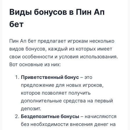
Виды бонусов в Пин Ап
бет
Пин Ап бет предлагает игрокам несколько
видов бонусов, каждый из которых имеет
свои особенности и условия использования.
Вот основные из них:
Приветственный бонус
– это
предложение для новых игроков,
которое позволяет получить
дополнительные средства на первый
депозит.
Бездепозитные бонусы
– начисляются
без необходимости внесения денег на