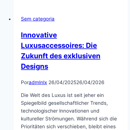
Everything
About
Sem categoria
Their
Sportsbook
Innovative
Luxusaccessoires: Die
Zukunft des exklusiven
Designs
Por
admlnlx
26/04/2025
26/04/2026
Die Welt des Luxus ist seit jeher ein
Spiegelbild gesellschaftlicher Trends,
technologischer Innovationen und
kultureller Strömungen. Während sich die
Prioritäten sich verschieben, bleibt eines