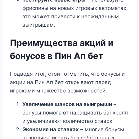
фриспины на новых игровых автоматах,
это может привести к неожиданным
выигрышам.
Преимущества акций и
бонусов в Пин Ап бет
Подводя итог, стоит отметить, что бонусы и
акции на Пин Ап бет открывают перед
игроками множество возможностей:
Увеличение шансов на выигрыши
–
бонусы помогают наращивать банкролл
и увеличивают количество ставок.
Экономия на ставках
– многие бонусы
позволяют играть без собственных