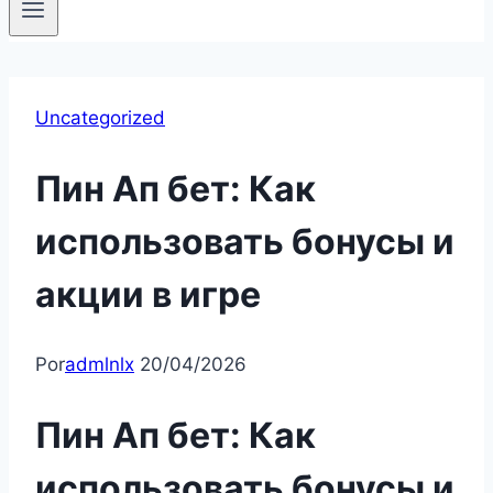
Uncategorized
Пин Ап бет: Как
использовать бонусы и
акции в игре
Por
admlnlx
20/04/2026
Пин Ап бет: Как
использовать бонусы и