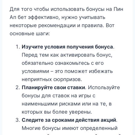
Для того чтобы использовать бонусы на Пин
Ап бет эффективно, нужно учитывать
некоторые рекомендации и правила. Вот
основные шаги:
Изучите условия получения бонуса
.
Перед тем как активировать бонус,
обязательно ознакомьтесь с его
условиями – это поможет избежать
неприятных сюрпризов.
Планируйте свои ставки
. Используйте
бонусы для ставок на игры с
наименьшими рисками или на те, в
которых вы более уверены.
Следите за сроками действия акций
.
Многие бонусы имеют определенный