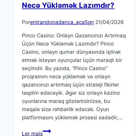
Necə Yükləmək Lazımdır?
Por
entrandonadanca_aca5gn
21/04/2026
Pinco Casino: Onlayn Qazancınızı Artırmaq
Üçün Necə Yükləmək Lazımdır? Pinco
Casino, onlayn qumar dünyasında iştirak
etmək istəyən oyunçular üçün maraqlı bir
seçimdir. Bu yazıda, “Pinco Casino”
proqramını necə yükləmək və onlayn
qazancınızı artırmaq üçün strateji fikirlər
təqdim edəcəyik. Əgər siz onlayn kazino
oyunlarına maraq göstərirsinizsə, bu
məqalə sizə rəhbərlik edəcək. Oyun
platformasını yükləmək prosesi sadədir,…
Pinco
Ler mais