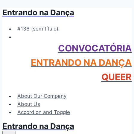
Entrando na Dança
Pular
para
o
#136 (sem título)
Conteúdo
CONVOCATÓRIA
ENTRANDO NA DANÇA
QUEER
About Our Company
About Us
Accordion and Toggle
Entrando na Dança