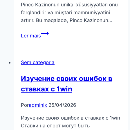
Pinco Kazinonun unikal xüsusiyyətləri onu
fərqləndirir və müştəri məmnuniyyətini
artırır. Bu məqalədə, Pinco Kazinonun…
Pinco
Ler mais
Kazinonun
Uğuru:
Onu
Sem categoria
Unikal
Qılan
Изучение своих ошибок в
Nələrdir?
ставках с 1win
Por
admlnlx
25/04/2026
Изучение своих ошибок в ставках с 1win
Ставки на спорт могут быть