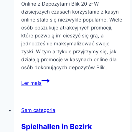
Online z Depozytami Blik 20 zł W
dzisiejszych czasach korzystanie z kasyn
online stało się niezwykle popularne. Wiele
osób poszukuje atrakcyjnych promocji,
które pozwolą im cieszyć się grą, a
jednocześnie maksymalizować swoje
zyski. W tym artykule przyjrzymy się, jak
działają promocje w kasynach online dla
osób dokonujących depozytów Blik…
Dołącz
Ler mais
do
zabawy:
Promocje
Sem categoria
w
Kasynach
Spielhallen in Bezirk
Online