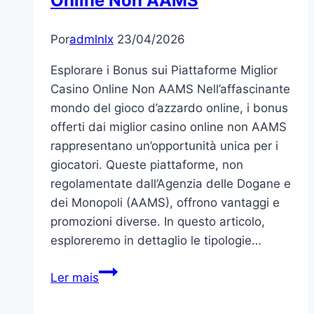
Online Non AAMS
Por
admlnlx
23/04/2026
Esplorare i Bonus sui Piattaforme Miglior
Casino Online Non AAMS Nell’affascinante
mondo del gioco d’azzardo online, i bonus
offerti dai miglior casino online non AAMS
rappresentano un’opportunità unica per i
giocatori. Queste piattaforme, non
regolamentate dall’Agenzia delle Dogane e
dei Monopoli (AAMS), offrono vantaggi e
promozioni diverse. In questo articolo,
esploreremo in dettaglio le tipologie…
Esplorare
Ler mais
i
Bonus