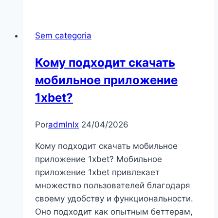
в
Онлайн
Sem categoria
казино
Pin
Кому подходит скачать
Up
мобильное приложение
для
международных
1xbet?
игроков
Por
admlnlx
24/04/2026
Кому подходит скачать мобильное
приложение 1xbet? Мобильное
приложение 1xbet привлекает
множество пользователей благодаря
своему удобству и функциональности.
Оно подходит как опытным беттерам,