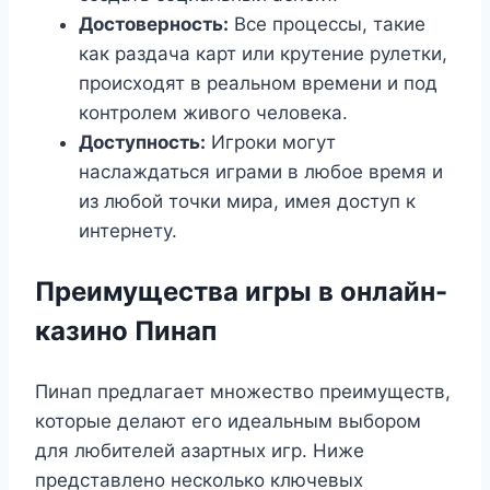
Достоверность:
Все процессы, такие
как раздача карт или крутение рулетки,
происходят в реальном времени и под
контролем живого человека.
Доступность:
Игроки могут
наслаждаться играми в любое время и
из любой точки мира, имея доступ к
интернету.
Преимущества игры в онлайн-
казино Пинап
Пинап предлагает множество преимуществ,
которые делают его идеальным выбором
для любителей азартных игр. Ниже
представлено несколько ключевых