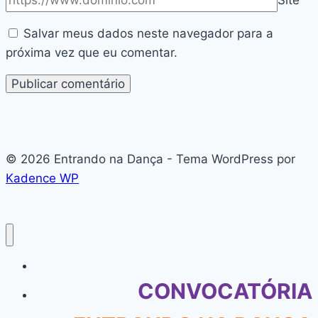
Site
Salvar meus dados neste navegador para a
próxima vez que eu comentar.
© 2026 Entrando na Dança - Tema WordPress por
Kadence WP
#136 (sem título)
CONVOCATÓRIA