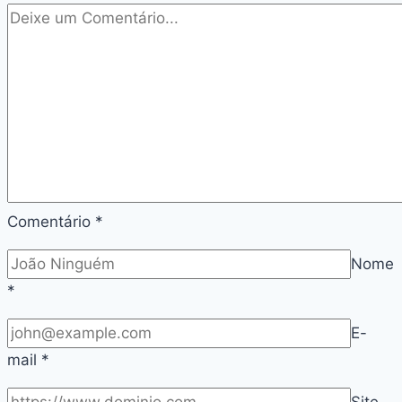
Angebote
Comentário
*
Nome
*
E-
mail
*