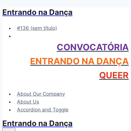
Entrando na Dança
Pular
para
o
#136 (sem título)
Conteúdo
CONVOCATÓRIA
ENTRANDO NA DANÇA
QUEER
About Our Company
About Us
Accordion and Toggle
Entrando na Dança