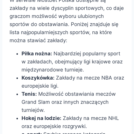
zakłady na wiele dyscyplin sportowych, co daje
graczom możliwość wyboru ulubionych
sportów do obstawiania. Poniżej znajduje się
lista najpopularniejszych sportów, na które
można stawiać zakłady:
Piłka nożna:
Najbardziej popularny sport
w zakładach, obejmujący ligi krajowe oraz
międzynarodowe turnieje.
Koszykówka:
Zakłady na mecze NBA oraz
europejskie ligi.
Tenis:
Możliwość obstawiania meczów
Grand Slam oraz innych znaczących
turniejów.
Hokej na lodzie:
Zakłady na mecze NHL
oraz europejskie rozgrywki.