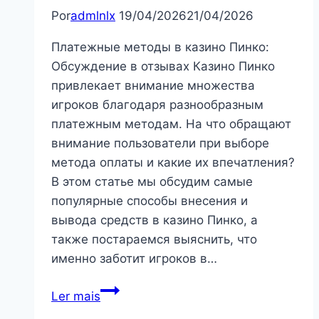
Por
admlnlx
19/04/2026
21/04/2026
Платежные методы в казино Пинко:
Обсуждение в отзывах Казино Пинко
привлекает внимание множества
игроков благодаря разнообразным
платежным методам. На что обращают
внимание пользователи при выборе
метода оплаты и какие их впечатления?
В этом статье мы обсудим самые
популярные способы внесения и
вывода средств в казино Пинко, а
также постараемся выяснить, что
именно заботит игроков в…
Платежные
Ler mais
методы