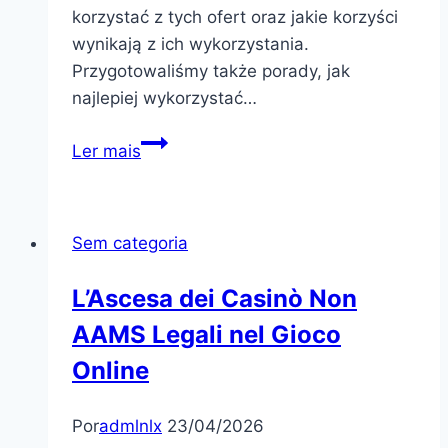
korzystać z tych ofert oraz jakie korzyści
wynikają z ich wykorzystania.
Przygotowaliśmy także porady, jak
najlepiej wykorzystać…
Mostbet
Ler mais
Casino
Promotions:
Co
Sem categoria
Musisz
Wiedzieć
L’Ascesa dei Casinò Non
AAMS Legali nel Gioco
Online
Por
admlnlx
23/04/2026