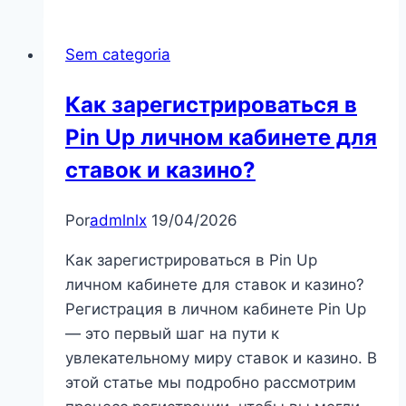
в
казино
Sem categoria
Пинко:
Обсуждение
Как зарегистрироваться в
в
Pin Up личном кабинете для
отзывах
ставок и казино?
Por
admlnlx
19/04/2026
Как зарегистрироваться в Pin Up
личном кабинете для ставок и казино?
Регистрация в личном кабинете Pin Up
— это первый шаг на пути к
увлекательному миру ставок и казино. В
этой статье мы подробно рассмотрим