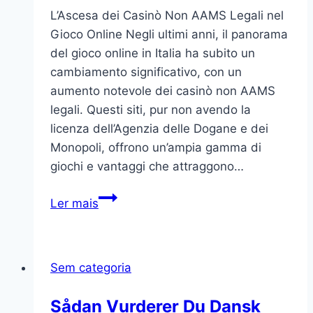
L’Ascesa dei Casinò Non AAMS Legali nel
Gioco Online Negli ultimi anni, il panorama
del gioco online in Italia ha subito un
cambiamento significativo, con un
aumento notevole dei casinò non AAMS
legali. Questi siti, pur non avendo la
licenza dell’Agenzia delle Dogane e dei
Monopoli, offrono un’ampia gamma di
giochi e vantaggi che attraggono…
L’Ascesa
Ler mais
dei
Casinò
Non
Sem categoria
AAMS
Legali
Sådan Vurderer Du Dansk
nel