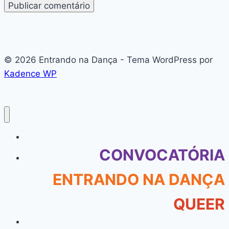
© 2026 Entrando na Dança - Tema WordPress por
Kadence WP
#136 (sem título)
CONVOCATÓRIA
ENTRANDO NA DANÇA
QUEER
About Our Company