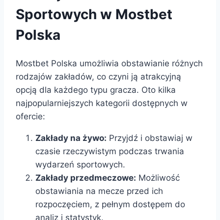
Sportowych w Mostbet
Polska
Mostbet Polska umożliwia obstawianie różnych
rodzajów zakładów, co czyni ją atrakcyjną
opcją dla każdego typu gracza. Oto kilka
najpopularniejszych kategorii dostępnych w
ofercie:
Zakłady na żywo:
Przyjdź i obstawiaj w
czasie rzeczywistym podczas trwania
wydarzeń sportowych.
Zakłady przedmeczowe:
Możliwość
obstawiania na mecze przed ich
rozpoczęciem, z pełnym dostępem do
analiz i statystyk.