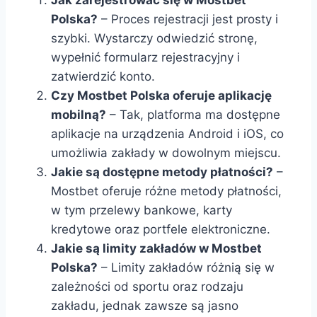
Polska?
– Proces rejestracji jest prosty i
szybki. Wystarczy odwiedzić stronę,
wypełnić formularz rejestracyjny i
zatwierdzić konto.
Czy Mostbet Polska oferuje aplikację
mobilną?
– Tak, platforma ma dostępne
aplikacje na urządzenia Android i iOS, co
umożliwia zakłady w dowolnym miejscu.
Jakie są dostępne metody płatności?
–
Mostbet oferuje różne metody płatności,
w tym przelewy bankowe, karty
kredytowe oraz portfele elektroniczne.
Jakie są limity zakładów w Mostbet
Polska?
– Limity zakładów różnią się w
zależności od sportu oraz rodzaju
zakładu, jednak zawsze są jasno