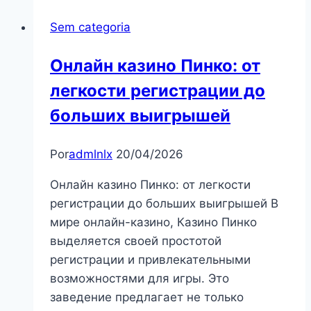
Dansk
Sem categoria
Casino
Uden
Онлайн казино Пинко: от
Rufus
легкости регистрации до
Tilbud
больших выигрышей
Por
admlnlx
20/04/2026
Онлайн казино Пинко: от легкости
регистрации до больших выигрышей В
мире онлайн-казино, Казино Пинко
выделяется своей простотой
регистрации и привлекательными
возможностями для игры. Это
заведение предлагает не только