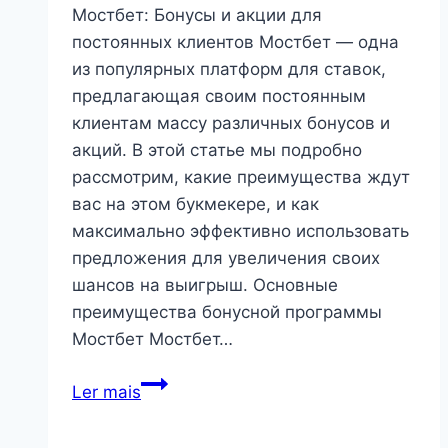
Мостбет: Бонусы и акции для
постоянных клиентов Мостбет — одна
из популярных платформ для ставок,
предлагающая своим постоянным
клиентам массу различных бонусов и
акций. В этой статье мы подробно
рассмотрим, какие преимущества ждут
вас на этом букмекере, и как
максимально эффективно использовать
предложения для увеличения своих
шансов на выигрыш. Основные
преимущества бонусной программы
Мостбет Мостбет…
Мостбет:
Ler mais
Бонусы
и