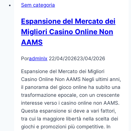
Sem categoria
Bonuses
Espansione del Mercato dei
Migliori Casino Online Non
AAMS
Por
admlnlx
22/04/2026
23/04/2026
Espansione del Mercato dei Migliori
Casino Online Non AAMS Negli ultimi anni,
il panorama del gioco online ha subito una
trasformazione epocale, con un crescente
interesse verso i casino online non AAMS.
Questa espansione si deve a vari fattori,
tra cui la maggiore libertà nella scelta dei
giochi e promozioni più competitive. In