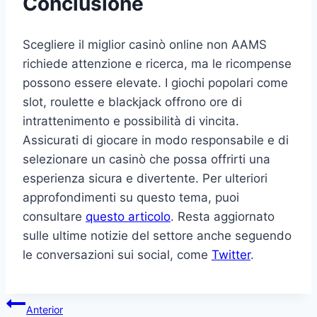
Conclusione
Scegliere il miglior casinò online non AAMS
richiede attenzione e ricerca, ma le ricompense
possono essere elevate. I giochi popolari come
slot, roulette e blackjack offrono ore di
intrattenimento e possibilità di vincita.
Assicurati di giocare in modo responsabile e di
selezionare un casinò che possa offrirti una
esperienza sicura e divertente. Per ulteriori
approfondimenti su questo tema, puoi
consultare
questo articolo
. Resta aggiornato
sulle ultime notizie del settore anche seguendo
le conversazioni sui social, come
Twitter
.
Navegação
Anterior