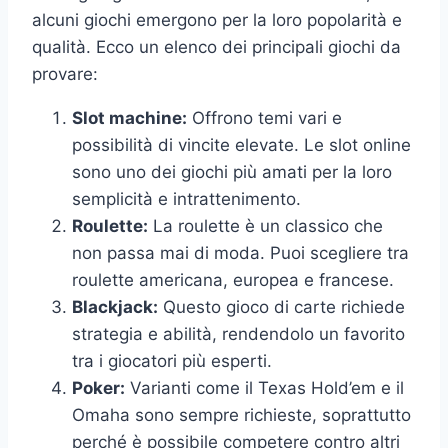
alcuni giochi emergono per la loro popolarità e
qualità. Ecco un elenco dei principali giochi da
provare:
Slot machine:
Offrono temi vari e
possibilità di vincite elevate. Le slot online
sono uno dei giochi più amati per la loro
semplicità e intrattenimento.
Roulette:
La roulette è un classico che
non passa mai di moda. Puoi scegliere tra
roulette americana, europea e francese.
Blackjack:
Questo gioco di carte richiede
strategia e abilità, rendendolo un favorito
tra i giocatori più esperti.
Poker:
Varianti come il Texas Hold’em e il
Omaha sono sempre richieste, soprattutto
perché è possibile competere contro altri