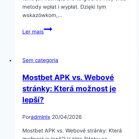
metody wpłat i wypłat. Dzięki tym
wskazówkom,…
Jak
Ler mais
wybrać
najlepsze
kasyna
Sem categoria
online
akceptujące
Mostbet APK vs. Webové
BLIK?
stránky: Která možnost je
lepší?
Por
admlnlx
20/04/2026
Mostbet APK vs. Webové stránky: Která