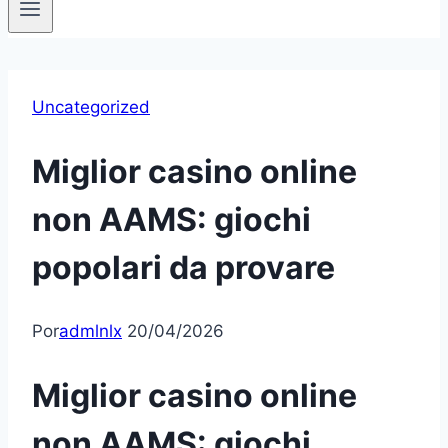
Uncategorized
Miglior casino online
non AAMS: giochi
popolari da provare
Por
admlnlx
20/04/2026
Miglior casino online
non AAMS: giochi