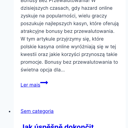
Bonusy Bez Przewalutowania! W
dzisiejszych czasach, gdy hazard online
zyskuje na popularności, wielu graczy
poszukuje najlepszych kasyn, które oferują
atrakcyjne bonusy bez przewalutowania.
W tym artykule przyjrzymy się, które
polskie kasyna online wyróżniają się w tej
kwestii oraz jakie korzyści przynoszą takie
promocje. Bonusy bez przewalutowania to
świetna opcja dla…
Najlepsze
Ler mais
Kasyno
Polskie
Online
Sem categoria
oferujące
Bonusy
Jak úspěšně dokončit