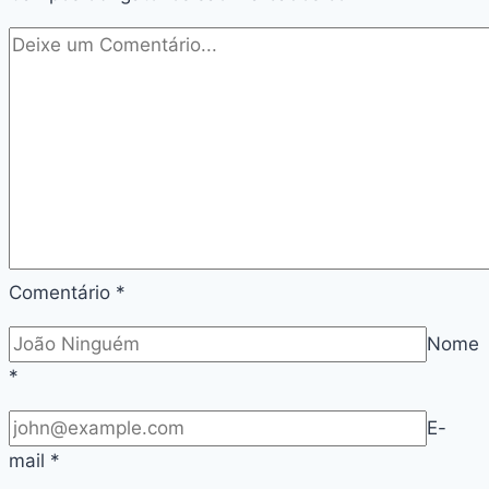
to
know
Comentário
*
Nome
*
E-
mail
*