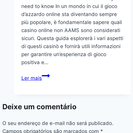
need to know In un mondo in cui il gioco
d’azzardo online sta diventando sempre
più popolare, è fondamentale sapere quali
casino online non AAMS sono considerati
sicuri. Questa guida esplorerà i vari aspetti
di questi casinò e fornirà utili informazioni
per garantire un’esperienza di gioco
positiva e…
Casino
Ler mais
online
non
AAMS
Deixe um comentário
sicuri:
What
O seu endereço de e-mail não será publicado.
you
Campos obrigatórios são marcados com
need
*