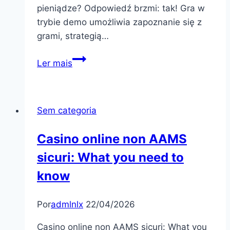
pieniądze? Odpowiedź brzmi: tak! Gra w
trybie demo umożliwia zapoznanie się z
grami, strategią…
Czy
Ler mais
warto
grać
w
Sem categoria
demo
w
Casino online non AAMS
kasynie
sicuri: What you need to
Vox
przed
know
grą
na
Por
admlnlx
22/04/2026
żywo?
Casino online non AAMS sicuri: What you