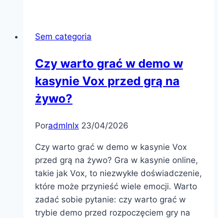
вход:
Понимание
системы
Sem categoria
бонусов
Czy warto grać w demo w
kasynie Vox przed grą na
żywo?
Por
admlnlx
23/04/2026
Czy warto grać w demo w kasynie Vox
przed grą na żywo? Gra w kasynie online,
takie jak Vox, to niezwykłe doświadczenie,
które może przynieść wiele emocji. Warto
zadać sobie pytanie: czy warto grać w
trybie demo przed rozpoczęciem gry na