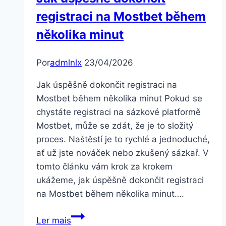
Bez
registraci na Mostbet během
Przewalutowania!
několika minut
Por
admlnlx
23/04/2026
Jak úspěšně dokončit registraci na
Mostbet během několika minut Pokud se
chystáte registraci na sázkové platformě
Mostbet, může se zdát, že je to složitý
proces. Naštěstí je to rychlé a jednoduché,
ať už jste nováček nebo zkušený sázkař. V
tomto článku vám krok za krokem
ukážeme, jak úspěšně dokončit registraci
na Mostbet během několika minut….
Jak
Ler mais