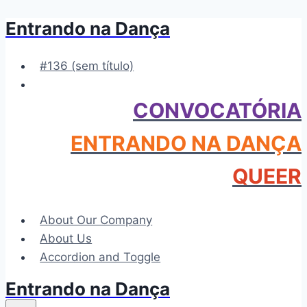
Entrando na Dança
Pular
para
o
#136 (sem título)
Conteúdo
CONVOCATÓRIA
ENTRANDO NA DANÇA
QUEER
About Our Company
About Us
Accordion and Toggle
Entrando na Dança