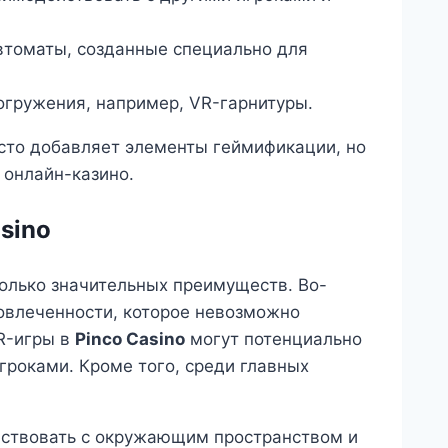
втоматы, созданные специально для
огружения, например, VR-гарнитуры.
осто добавляет элементы геймификации, но
 онлайн-казино.
sino
олько значительных преимуществ. Во-
овлеченности, которое невозможно
R-игры в
Pinco Casino
могут потенциально
роками. Кроме того, среди главных
йствовать с окружающим пространством и