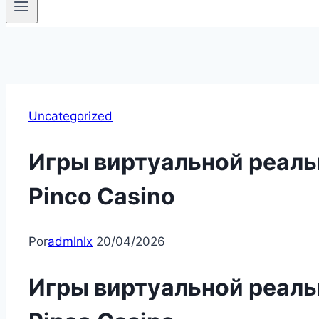
Uncategorized
Игры виртуальной реаль
Pinco Casino
Por
admlnlx
20/04/2026
Игры виртуальной реаль