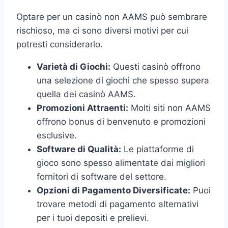
Optare per un casinò non AAMS può sembrare
rischioso, ma ci sono diversi motivi per cui
potresti considerarlo.
Varietà di Giochi:
Questi casinò offrono
una selezione di giochi che spesso supera
quella dei casinò AAMS.
Promozioni Attraenti:
Molti siti non AAMS
offrono bonus di benvenuto e promozioni
esclusive.
Software di Qualità:
Le piattaforme di
gioco sono spesso alimentate dai migliori
fornitori di software del settore.
Opzioni di Pagamento Diversificate:
Puoi
trovare metodi di pagamento alternativi
per i tuoi depositi e prelievi.