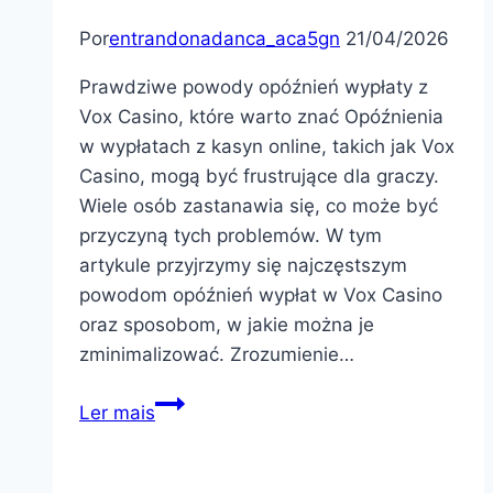
Por
entrandonadanca_aca5gn
21/04/2026
Prawdziwe powody opóźnień wypłaty z
Vox Casino, które warto znać Opóźnienia
w wypłatach z kasyn online, takich jak Vox
Casino, mogą być frustrujące dla graczy.
Wiele osób zastanawia się, co może być
przyczyną tych problemów. W tym
artykule przyjrzymy się najczęstszym
powodom opóźnień wypłat w Vox Casino
oraz sposobom, w jakie można je
zminimalizować. Zrozumienie…
Prawdziwe
Ler mais
powody
opóźnień
wypłaty