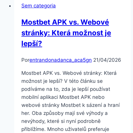
Sem categoria
z
Vox
Mostbet APK vs. Webové
Casino,
stránky: Která možnost je
które
warto
lepší?
znać
Por
entrandonadanca_aca5gn
21/04/2026
Mostbet APK vs. Webové stránky: Která
možnost je lepší? V této článku se
podíváme na to, zda je lepší používat
mobilní aplikaci Mostbet APK nebo
webové stránky Mostbet k sázení a hraní
her. Oba způsoby mají své výhody a
nevýhody, které si nyní podrobně
přiblížíme. Mnoho uživatelů preferuje