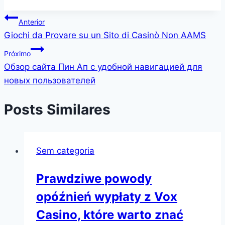
Navegação
Anterior
Giochi da Provare su un Sito di Casinò Non AAMS
de
Próximo
Post
Обзор сайта Пин Ап с удобной навигацией для
новых пользователей
Posts Similares
Sem categoria
Prawdziwe powody
opóźnień wypłaty z Vox
Casino, które warto znać