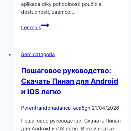
aplikace díky pohodlnosti použití a
dostupnosti, zatímco…
Mostbet
Ler mais
APK
vs.
Webové
Sem categoria
stránky:
Která
Пошаговое руководство:
možnost
Скачать Пинап для Android
je
lepší?
и iOS легко
Por
entrandonadanca_aca5gn
21/04/2026
Пошаговое руководство: Скачать Пинап
для Android и iOS легко В этой статье