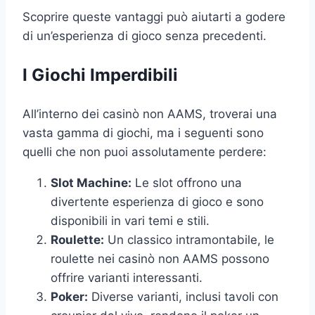
Scoprire queste vantaggi può aiutarti a godere
di un’esperienza di gioco senza precedenti.
I Giochi Imperdibili
All’interno dei casinò non AAMS, troverai una
vasta gamma di giochi, ma i seguenti sono
quelli che non puoi assolutamente perdere:
Slot Machine:
Le slot offrono una
divertente esperienza di gioco e sono
disponibili in vari temi e stili.
Roulette:
Un classico intramontabile, le
roulette nei casinò non AAMS possono
offrire varianti interessanti.
Poker:
Diverse varianti, inclusi tavoli con