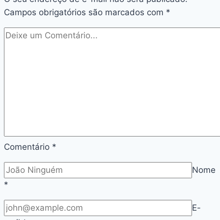
Campos obrigatórios são marcados com
Ich
*
Typy
Comentário
*
Nome
*
E-