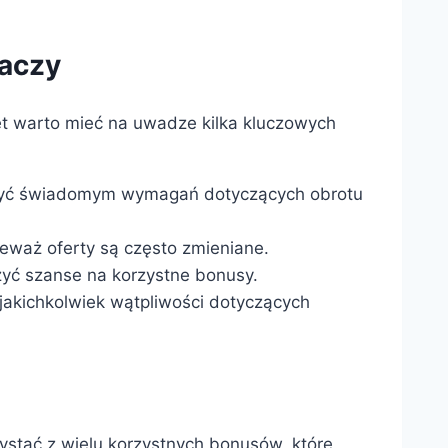
raczy
t warto mieć na uwadze kilka kluczowych
y być świadomym wymagań dotyczących obrotu
ieważ oferty są często zmieniane.
zyć szanse na korzystne bonusy.
 jakichkolwiek wątpliwości dotyczących
ystać z wielu korzystnych bonusów, które