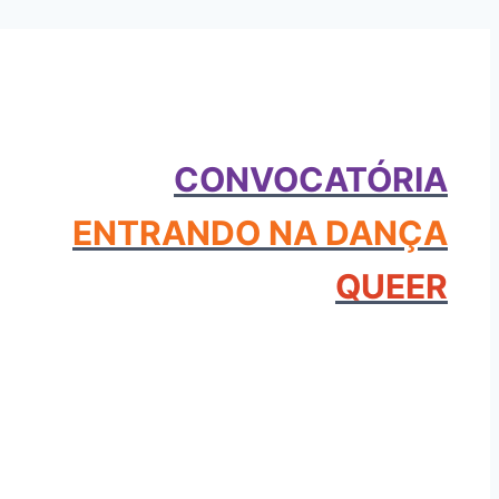
CONVOCATÓRIA
ENTRANDO NA DANÇA
QUEER