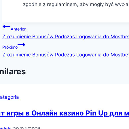
zgodnie z regulaminem, aby mogły być wypła
Navegação
Anterior
Zrozumienie Bonusów Podczas Logowania do Mostbe
de
Próximo
Post
Zrozumienie Bonusów Podczas Logowania do Mostbe
milares
ategoria
т игры в Онлайн казино Pin Up для