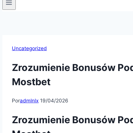
Uncategorized
Zrozumienie Bonusów Po
Mostbet
Por
admlnlx
19/04/2026
Zrozumienie Bonusów Po