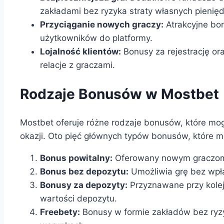
zakładami bez ryzyka straty własnych pienięd
Przyciąganie nowych graczy:
Atrakcyjne bo
użytkowników do platformy.
Lojalność klientów:
Bonusy za rejestrację ora
relacje z graczami.
Rodzaje Bonusów w Mostbet
Mostbet oferuje różne rodzaje bonusów, które mog
okazji. Oto pięć głównych typów bonusów, które mo
Bonus powitalny:
Oferowany nowym graczom,
Bonus bez depozytu:
Umożliwia grę bez wpł
Bonusy za depozyty:
Przyznawane przy kolej
wartości depozytu.
Freebety:
Bonusy w formie zakładów bez ryz