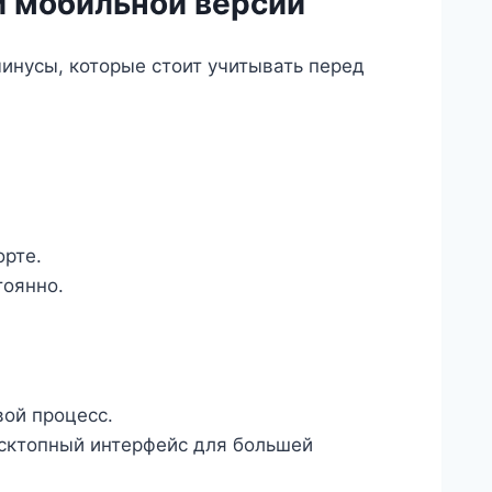
и мобильной версии
инусы, которые стоит учитывать перед
орте.
тоянно.
вой процесс.
сктопный интерфейс для большей