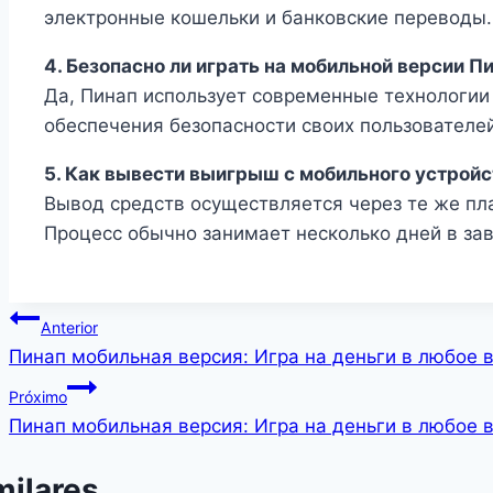
электронные кошельки и банковские переводы.
4. Безопасно ли играть на мобильной версии П
Да, Пинап использует современные технологи
обеспечения безопасности своих пользователей
5. Как вывести выигрыш с мобильного устрой
Вывод средств осуществляется через те же пл
Процесс обычно занимает несколько дней в за
Navegação
Anterior
Пинап мобильная версия: Игра на деньги в любое 
de
Próximo
Post
Пинап мобильная версия: Игра на деньги в любое 
milares