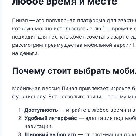
любое время и месте
Пинап — это популярная платформа для азарт
которую можно использовать в любое время и 
подходит для тех, кто хочет сочетать азарт с 
рассмотрим преимущества мобильной версии Пи
на деньги.
Почему стоит выбрать моби
Мобильная версия Пинап привлекает игроков б
функционалу. Вот несколько причин, почему мн
Доступность
— играйте в любое время и в 
Удобный интерфейс
— адаптация под моби
навигации.
Широкий выбор игр
— от слот-машин до кл