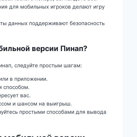
ия для мобильных игроков делают игру
ты данных поддерживают безопасность
обильной версии Пинап?
инап, следуйте простым шагам:
или в приложении.
 способом.
ресует вас.
сом и шансом на выигрыш.
уйтесь простыми способами для вывода