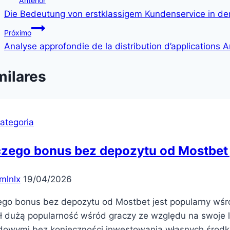
Anterior
Die Bedeutung von erstklassigem Kundenservice in de
de
Próximo
Post
Analyse approfondie de la distribution d’applications A
milares
ategoria
czego bonus bez depozytu od Mostbet 
mlnlx
19/04/2026
ego bonus bez depozytu od Mostbet jest popularny wś
ł dużą popularność wśród graczy ze względu na swoje l
dowymi bez konieczności inwestowania własnych środków