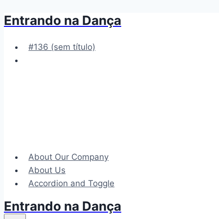
Entrando na Dança
Pular
para
o
#136 (sem título)
Conteúdo
About Our Company
About Us
Accordion and Toggle
Entrando na Dança