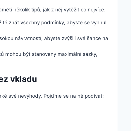
ti několik tipů, jak z něj vytěžit co nejvíce:
žité znát všechny podmínky, abyste se vyhnuli
sokou návratností, abyste zvýšili své šance na
sů mohou být stanoveny maximální sázky,
ez vkladu
také své nevýhody. Pojďme se na ně podívat: