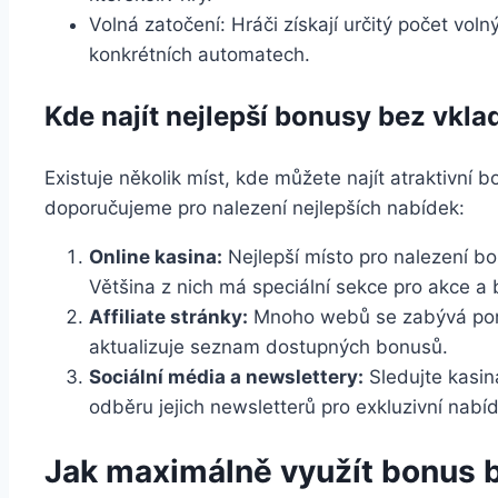
Volná zatočení: Hráči získají určitý počet vol
konkrétních automatech.
Kde najít nejlepší bonusy bez vkla
Existuje několik míst, kde můžete najít atraktivní 
doporučujeme pro nalezení nejlepších nabídek:
Online kasina:
Nejlepší místo pro nalezení b
Většina z nich má speciální sekce pro akce a
Affiliate stránky:
Mnoho webů se zabývá poro
aktualizuje seznam dostupných bonusů.
Sociální média a newslettery:
Sledujte kasina
odběru jejich newsletterů pro exkluzivní nabíd
Jak maximálně využít bonus 