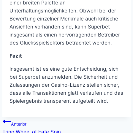
einer breiten Palette an
Unterhaltungsmöglichkeiten. Obwohl bei der
Bewertung einzelner Merkmale auch kritische
Ansichten vorhanden sind, kann Superbet
insgesamt als einen hervorragenden Betreiber
des Glücksspielsektors betrachtet werden.
Fazit
Insgesamt ist es eine gute Entscheidung, sich
bei Superbet anzumelden. Die Sicherheit und
Zulassungen der Casino-Lizenz stellen sicher,
dass alle Transaktionen glatt verlaufen und das
Spielergebnis transparent aufgeteilt wird.
Navegação
Anterior
Trino Wheel of Fate Spin