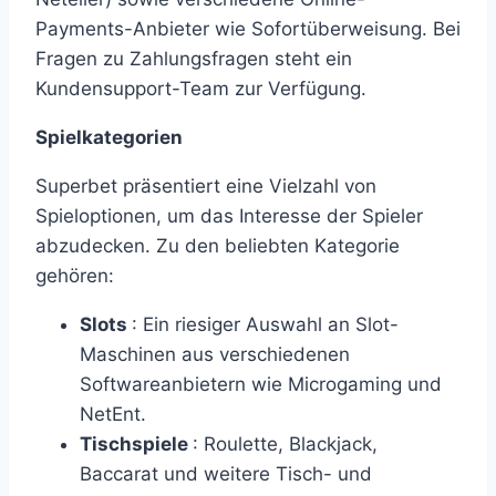
Payments-Anbieter wie Sofortüberweisung. Bei
Fragen zu Zahlungsfragen steht ein
Kundensupport-Team zur Verfügung.
Spielkategorien
Superbet präsentiert eine Vielzahl von
Spieloptionen, um das Interesse der Spieler
abzudecken. Zu den beliebten Kategorie
gehören:
Slots
: Ein riesiger Auswahl an Slot-
Maschinen aus verschiedenen
Softwareanbietern wie Microgaming und
NetEnt.
Tischspiele
: Roulette, Blackjack,
Baccarat und weitere Tisch- und