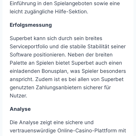
Einführung in den Spielangeboten sowie eine
leicht zugängliche Hilfe-Sektion.
Erfolgsmessung
Superbet kann sich durch sein breites
Serviceportfolio und die stabile Stabilität seiner
Software positionieren. Neben der breiten
Palette an Spielen bietet Superbet auch einen
einladenden Bonusplan, was Spieler besonders
anspricht. Zudem ist es bei allen von Superbet
genutzten Zahlungsanbietern sicherer für
Nutzer.
Analyse
Die Analyse zeigt eine sichere und
vertrauenswürdige Online-Casino-Plattform mit