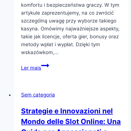
komfortu i bezpieczeństwa graczy. W tym
artykule zaprezentujemy, na co zwrócić
szczególną uwagę przy wyborze takiego
kasyna. Omówimy najważniejsze aspekty,
takie jak licencje, oferta gier, bonusy oraz
metody wpłat i wypłat. Dzięki tym
wskazówkom,…
Jak
Ler mais
wybrać
najlepsze
kasyna
Sem categoria
online
akceptujące
Strategie e Innovazioni nel
BLIK?
Mondo delle Slot Online: Una