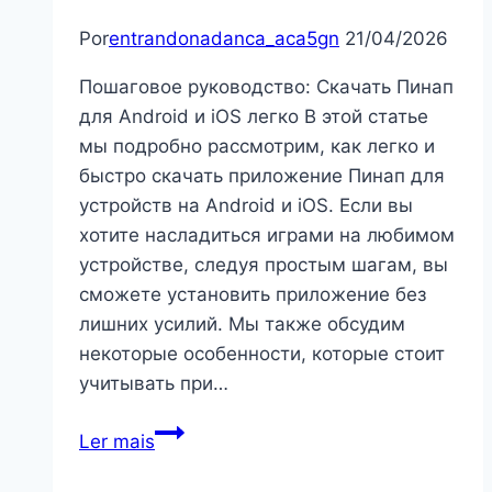
Por
entrandonadanca_aca5gn
21/04/2026
Пошаговое руководство: Скачать Пинап
для Android и iOS легко В этой статье
мы подробно рассмотрим, как легко и
быстро скачать приложение Пинап для
устройств на Android и iOS. Если вы
хотите насладиться играми на любимом
устройстве, следуя простым шагам, вы
сможете установить приложение без
лишних усилий. Мы также обсудим
некоторые особенности, которые стоит
учитывать при…
Пошаговое
Ler mais
руководство:
Скачать