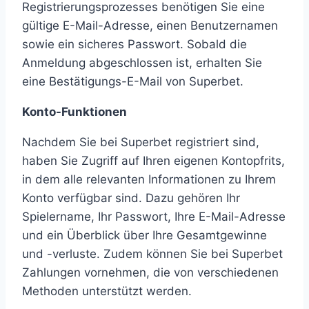
Registrierungsprozesses benötigen Sie eine
gültige E-Mail-Adresse, einen Benutzernamen
sowie ein sicheres Passwort. Sobald die
Anmeldung abgeschlossen ist, erhalten Sie
eine Bestätigungs-E-Mail von Superbet.
Konto-Funktionen
Nachdem Sie bei Superbet registriert sind,
haben Sie Zugriff auf Ihren eigenen Kontopfrits,
in dem alle relevanten Informationen zu Ihrem
Konto verfügbar sind. Dazu gehören Ihr
Spielername, Ihr Passwort, Ihre E-Mail-Adresse
und ein Überblick über Ihre Gesamtgewinne
und -verluste. Zudem können Sie bei Superbet
Zahlungen vornehmen, die von verschiedenen
Methoden unterstützt werden.