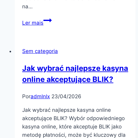
na…
Jak
Ler mais
často
aktualizuje
Mostbet
Sem categoria
svůj
promo
Jak wybrać najlepsze kasyna
kód?
online akceptujące BLIK?
Zjistěte
to!
Por
admlnlx
23/04/2026
Jak wybrać najlepsze kasyna online
akceptujące BLIK? Wybór odpowiedniego
kasyna online, które akceptuje BLIK jako
metodę płatności, może być kluczowy dla