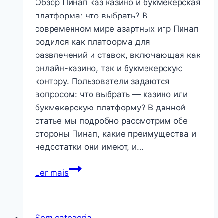
Обзор Пинап каз казино и букмекерская
платформа: что выбрать? В
современном мире азартных игр Пинап
родился как платформа для
развлечений и ставок, включающая как
онлайн-казино, так и букмекерскую
контору. Пользователи задаются
вопросом: что выбрать — казино или
букмекерскую платформу? В данной
статье мы подробно рассмотрим обе
стороны Пинап, какие преимущества и
недостатки они имеют, и…
Обзор
Ler mais
Пинап
каз
казино
Sem categoria