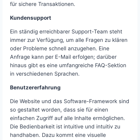
für sichere Transaktionen.
Kundensupport
Ein ständig erreichbarer Support-Team steht
immer zur Verfügung, um alle Fragen zu klären
oder Probleme schnell anzugehen. Eine
Anfrage kann per E-Mail erfolgen; darüber
hinaus gibt es eine umfangreiche FAQ-Sektion
in verschiedenen Sprachen.
Benutzererfahrung
Die Website und das Software-Framework sind
so gestaltet worden, dass sie für einen
einfachen Zugriff auf alle Inhalte ermöglichen.
Die Bedienbarkeit ist intuitive und intuitiv zu
handhaben. Dazu kommt eine visuelle