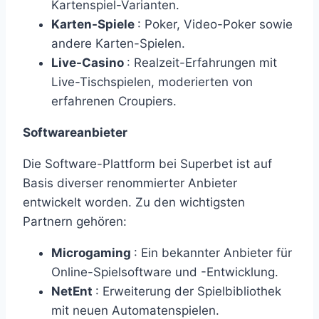
Kartenspiel-Varianten.
Karten-Spiele
: Poker, Video-Poker sowie
andere Karten-Spielen.
Live-Casino
: Realzeit-Erfahrungen mit
Live-Tischspielen, moderierten von
erfahrenen Croupiers.
Softwareanbieter
Die Software-Plattform bei Superbet ist auf
Basis diverser renommierter Anbieter
entwickelt worden. Zu den wichtigsten
Partnern gehören:
Microgaming
: Ein bekannter Anbieter für
Online-Spielsoftware und -Entwicklung.
NetEnt
: Erweiterung der Spielbibliothek
mit neuen Automatenspielen.