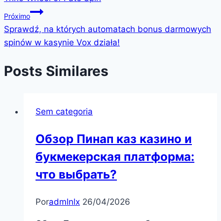
de
Próximo
Post
Sprawdź, na których automatach bonus darmowych
spinów w kasynie Vox działa!
Posts Similares
Sem categoria
Обзор Пинап каз казино и
букмекерская платформа:
что выбрать?
Por
admlnlx
26/04/2026